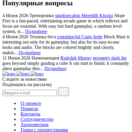
Популярные вопросы
4 Июня 2026
Тренировки
stunforecabin Meredith Klocko
Slope
Free is a fast-paced, entertaining arcade game in which reflexes and
focus are essential. With easy but hard gameplay, a random level
system, st...
Подробнее
4 Июня 2026
Техника бега
extendawful Craig Jerde
Block Blast is
interesting not only for its gameplay, but also for its easy-to-use
looks and audio. The blocks are colored brightly and clearly,
makin...
Подробнее
11 Июня 2026
Начинающим
Rudolph Murray
geometry dash lite
goes beyond simply guiding a cube fr om start to finish; it constantly
alters gameplay thro...
Подробнее
Следите за новостями
Подпишись на рассылку
О проекте
Правила
Контакты
Сотрудничество
Хронометраж
Гонки с препятствиями