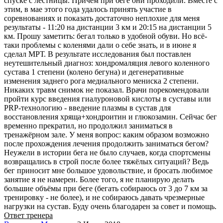
спуске с лестницы. Причём при беге они проходили. Вместе с
этим, в мае этого года удалось принять участие в
соревнованиях и показать достаточно неплохие для меня
результаты - 11:20 на дистанции 3 км и 20:15 на дистанции 5
км. Прошу заметить: бегал только в удобной обуви. Но всё-
таки проблемы с коленями дали о себе знать, и в июне я
сделал МРТ. В результате исследования был поставлен
неутешительный диагноз: хондромаляция левого коленного
сустава 1 степени (колено бегуна) и дегенеративные
изменения заднего рога медиального мениска 2 степени.
Никаких травм снимок не показал. Врачи порекомендовали
пройти курс введения гиалуроновой кислоты в суставы или
PRP-технологию - введение плазмы в сустав для
восстановления хряща+хондроитин и глюкозамин. Сейчас бег
временно прекратил, но продолжил заниматься в
тренажёрном зале. У меня вопрос: каким образом возможно
после прохождения лечения продолжить заниматься бегом?
Неужели в истории бега не было случаев, когда спортсмены
возвращались в строй после более тяжёлых ситуаций? Ведь
бег приносит мне большое удовольствие, и бросать любимое
занятие я не намерен. Более того, я не планирую делать
большие объёмы при беге (бегать собираюсь от 3 до 7 км за
тренировку - не более), и не собираюсь давать чрезмерные
нагрузки на сустав. Буду очень благодарен за совет и помощь.
Ответ тренера