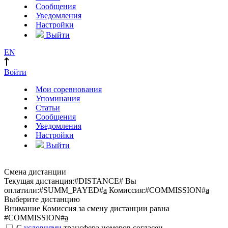
Сообщения
Уведомления
Настройки
Выйти
EN
Войти
Мои соревнования
Упоминания
Статьи
Сообщения
Уведомления
Настройки
Выйти
Смена дистанции
Текущая дистанция:
#DISTANCE#
Вы
оплатили:
#SUMM_PAYED#
a
Комиссия:
#COMMISSION#
a
Выберите дистанцию
Внимание
Комиссия за смену дистанции равна
#COMMISSION#
a
С
условиями
трансфера номеров согласен