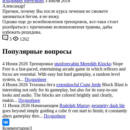
Владимир Метелкин
3 Июля 2018
Александр!
Причин, почему Вы после курса лечения не сможете
заниматься бегом, я не вижу.
Однако еще до возобновления тренировок, все-таки стоит
разобраться с причинами возникновения травмы, дабы
избежать рецидива.
3
1262
Популярные вопросы
4 Июня 2026
Тренировки
stunforecabin Meredith Klocko
Slope
Free is a fast-paced, entertaining arcade game in which reflexes and
focus are essential. With easy but hard gameplay, a random level
system, st...
Подробнее
4 Июня 2026
Техника бега
extendawful Craig Jerde
Block Blast is
interesting not only for its gameplay, but also for its easy-to-use
looks and audio. The blocks are colored brightly and clearly,
makin...
Подробнее
11 Июня 2026
Начинающим
Rudolph Murray
geometry dash lite
goes beyond simply guiding a cube fr om start to finish; it constantly
alters gameplay thro...
Подробнее
Комментарии
3