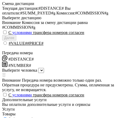
Смена дистанции
Текущая дистанция:
#DISTANCE#
Вы
оплатили:
#SUMM_PAYED#
a
Комиссия:
#COMMISSION#
a
Выберите дистанцию
Внимание
Комиссия за смену дистанции равна
#COMMISSION#
a
С
условиями
трансфера номеров согласен
Далее
#VALUE##PRICE#
Передача номера
#DISTANCE#
#NUMBER#
Выберите человека
Внимание
Передача номера возможно только один раз.
Обратная процедура не предусмотрена. Сумма, оплаченная за
услугу, не возвращается.
С
условиями
трансфера номеров согласен
Дополнительные услуги
Вы оплатили дополнительные услуги и сервисы
Услуги
Товары