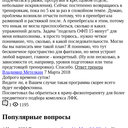
подлечиться (грыжи, протрузии в крестцовом отделе,
небольшие искривления). Сейчас постепенно возвращаюсь к
тренировкам, пока по 5 км за раз в спокойном темпе. Думаю,
проблемы возникли отчасти потому, что я пренебрегала
разминкой и растяжкой после. А пренебрегала я этим, потому
что никак не могла приспособиться, сколько и каких
упражнений делать. Задача "поделать ОФП 15 минут" для
меня невыполнима.. я просто теряюсь.. нужно четкое
понимание, что, сколько, в какой последовательности. Могли
бы вы написать мне такой план? Я понимаю, что тут
бесконечное пространство для фантазии, но меня устроит
любой вариант, главное - конкретный. (Ну или несколько, в
зависимости от, например, уровня подготовки или типа
предстоящей тренировки). Спасибо.
Ответ тренера
Владимир Метелкин
7 Марта 2018
Доброго времени суток!
Видите ли, в Вашем случае такая программа скорее всего
будет неэффективна.
Посоветовал бы обратиться к врачу-физиотерапевту для более
предметного подбора комплекса ЛФК.
1
1195
Популярные вопросы