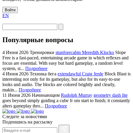
Войти
EN
Популярные вопросы
4 Июня 2026
Тренировки
stunforecabin Meredith Klocko
Slope
Free is a fast-paced, entertaining arcade game in which reflexes and
focus are essential. With easy but hard gameplay, a random level
system, st...
Подробнее
4 Июня 2026
Техника бега
extendawful Craig Jerde
Block Blast is
interesting not only for its gameplay, but also for its easy-to-use
looks and audio. The blocks are colored brightly and clearly,
makin...
Подробнее
11 Июня 2026
Начинающим
Rudolph Murray
geometry dash lite
goes beyond simply guiding a cube fr om start to finish; it constantly
alters gameplay thro...
Подробнее
Следите за новостями
Подпишись на рассылку