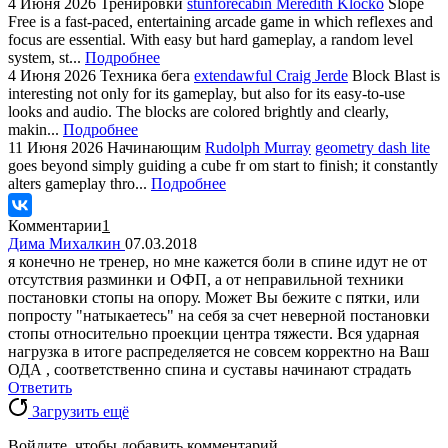
4 Июня 2026
Тренировки
stunforecabin Meredith Klocko
Slope
Free is a fast-paced, entertaining arcade game in which reflexes and
focus are essential. With easy but hard gameplay, a random level
system, st...
Подробнее
4 Июня 2026
Техника бега
extendawful Craig Jerde
Block Blast is
interesting not only for its gameplay, but also for its easy-to-use
looks and audio. The blocks are colored brightly and clearly,
makin...
Подробнее
11 Июня 2026
Начинающим
Rudolph Murray
geometry dash lite
goes beyond simply guiding a cube fr om start to finish; it constantly
alters gameplay thro...
Подробнее
Комментарии
1
Дима Михалкин
07.03.2018
я конечно не тренер, но мне кажется боли в спине идут не от
отсутствия разминки и ОФП, а от неправильной техники
постановки стопы на опору. Может Вы бежите с пятки, или
попросту "натыкаетесь" на себя за счет неверной постановки
стопы относительно проекции центра тяжести. Вся ударная
нагрузка в итоге распределяется не совсем корректно на Ваш
ОДА , соответственно спина и суставы начинают страдать
Ответить
Загрузить ещё
Войдите, чтобы добавить комментарий