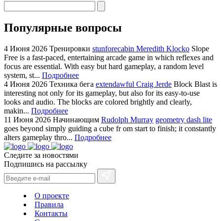
Популярные вопросы
4 Июня 2026
Тренировки
stunforecabin Meredith Klocko
Slope
Free is a fast-paced, entertaining arcade game in which reflexes and
focus are essential. With easy but hard gameplay, a random level
system, st...
Подробнее
4 Июня 2026
Техника бега
extendawful Craig Jerde
Block Blast is
interesting not only for its gameplay, but also for its easy-to-use
looks and audio. The blocks are colored brightly and clearly,
makin...
Подробнее
11 Июня 2026
Начинающим
Rudolph Murray
geometry dash lite
goes beyond simply guiding a cube fr om start to finish; it constantly
alters gameplay thro...
Подробнее
Следите за новостями
Подпишись на рассылку
О проекте
Правила
Контакты