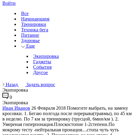
Войти
Все
Начинающим
Тренировки
Техника бега
Питание
Здоровье
Еще
Экипировка
Гаджеты
События
Другое
Назад
Задать вопрос
Экипировка
0
Экипировка
Иван Иванов
26 Февраля 2018
Помогите выбрать, на замену
кросовки. 1. Бегаю полгода после перерыва(травмы), по 45 км
в неделю. По 7 км за тренировку (трусцой, 6мин/км ). 2.
Умереная гиперпонация.Плоскостопие 1-2степени.По
мокрому тесту -нейтральная пронация....стопа чуть чуть