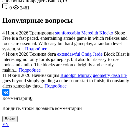
способных повредить Ваш ОДА.
0
2461
Популярные вопросы
4 Июня 2026
Тренировки
stunforecabin Meredith Klocko
Slope
Free is a fast-paced, entertaining arcade game in which reflexes and
focus are essential. With easy but hard gameplay, a random level
system, st...
Подробнее
4 Июня 2026
Техника бега
extendawful Craig Jerde
Block Blast is
interesting not only for its gameplay, but also for its easy-to-use
looks and audio. The blocks are colored brightly and clearly,
makin...
Подробнее
11 Июня 2026
Начинающим
Rudolph Murray
geometry dash lite
goes beyond simply guiding a cube fr om start to finish; it constantly
alters gameplay thro...
Подробнее
Комментарии
0
Войдите, чтобы добавить комментарий
Войти
EN