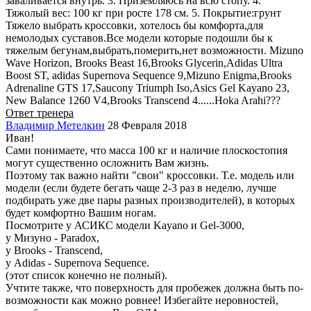
заваливается внутрь. 3. Приземляюсь на всю стопу. 4.
Тяжолый вес: 100 кг при росте 178 см. 5. Покрытие:грунт
Тяжело выбрать кроссовки, хотелось бы комфорта,для
немолодых суставов.Все модели которые подошли бы к
тяжелым бегунам,выбрать,померить,нет возможности. Mizuno
Wave Horizon, Brooks Beast 16,Brooks Glycerin,Adidas Ultra
Boost ST, adidas Supernova Sequence 9,Mizuno Enigma,Brooks
Adrenaline GTS 17,Saucony Triumph Iso,Asics Gel Kayano 23,
New Balance 1260 V4,Brooks Transcend 4......Hoka Arahi???
Ответ тренера
Владимир Метелкин
28 Февраля 2018
Иван!
Сами понимаете, что масса 100 кг и наличие плоскостопия
могут существенно осложнить Вам жизнь.
Поэтому так важно найти "свои" кроссовки. Т.е. модель или
модели (если будете бегать чаще 2-3 раз в неделю, лучше
подбирать уже две пары разных производителей), в которых
будет комфортно Вашим ногам.
Посмотрите у АСИКС модели Kayano и Gel-3000,
у Мизуно - Paradox,
у Brooks - Transcend,
у Adidas - Supernova Sequence.
(этот список конечно не полный).
Учтите также, что поверхность для пробежек должна быть по-
возможности как можно ровнее! Избегайте неровностей,