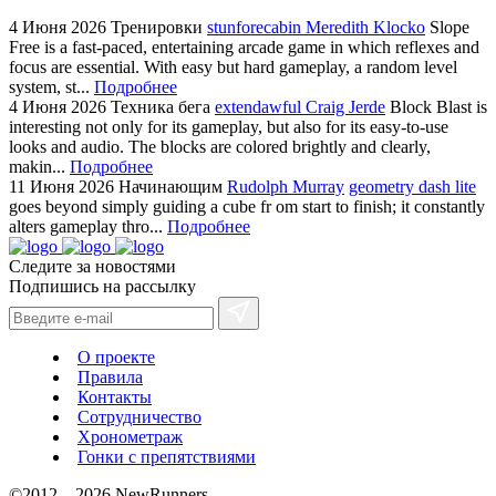
4 Июня 2026
Тренировки
stunforecabin Meredith Klocko
Slope
Free is a fast-paced, entertaining arcade game in which reflexes and
focus are essential. With easy but hard gameplay, a random level
system, st...
Подробнее
4 Июня 2026
Техника бега
extendawful Craig Jerde
Block Blast is
interesting not only for its gameplay, but also for its easy-to-use
looks and audio. The blocks are colored brightly and clearly,
makin...
Подробнее
11 Июня 2026
Начинающим
Rudolph Murray
geometry dash lite
goes beyond simply guiding a cube fr om start to finish; it constantly
alters gameplay thro...
Подробнее
Следите за новостями
Подпишись на рассылку
О проекте
Правила
Контакты
Сотрудничество
Хронометраж
Гонки с препятствиями
©2012—2026 NewRunners