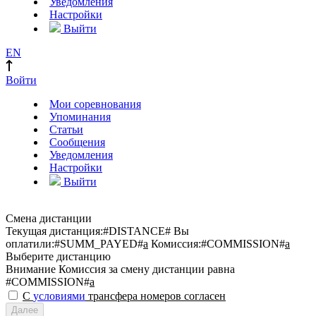
Уведомления
Настройки
Выйти
EN
Войти
Мои соревнования
Упоминания
Статьи
Сообщения
Уведомления
Настройки
Выйти
Смена дистанции
Текущая дистанция:
#DISTANCE#
Вы
оплатили:
#SUMM_PAYED#
a
Комиссия:
#COMMISSION#
a
Выберите дистанцию
Внимание
Комиссия за смену дистанции равна
#COMMISSION#
a
С
условиями
трансфера номеров согласен
Далее