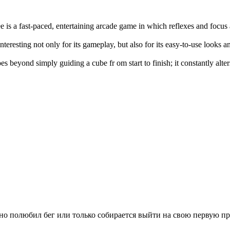
e is a fast-paced, entertaining arcade game in which reflexes and focus
interesting not only for its gameplay, but also for its easy-to-use looks 
es beyond simply guiding a cube fr om start to finish; it constantly alte
вно полюбил бег или только собирается выйти на свою первую п