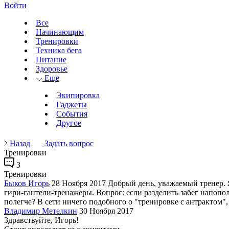
Войти
Все
Начинающим
Тренировки
Техника бега
Питание
Здоровье
Еще
Экипировка
Гаджеты
События
Другое
Назад
Задать вопрос
Тренировки
3
Тренировки
Быков Игорь
28 Ноября 2017
Добрый день, уважаемый тренер. Я
гири-гантели-тренажеры. Вопрос: если разделить забег напопо
полегче? В сети ничего подобного о "тренировке с антрактом", т
Владимир Метелкин
30 Ноября 2017
Здравствуйте, Игорь!