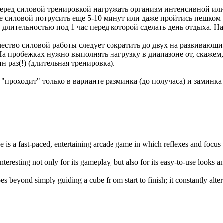
т перед силовой тренировкой нагружать организм интенсивной ил
ле силовой потрусить еще 5-10 минут или даже пройтись пешком 
 длительностью под 1 час перед которой сделать день отдыха. 
чество силовой работы следует сократить до двух на развивающих
а пробежках нужно выполнять нагрузку в диапазоне от, скажем,
н раз(!) (длительная тренировка).
 "проходит" только в варианте разминка (до получаса) и заминка
e is a fast-paced, entertaining arcade game in which reflexes and focus
interesting not only for its gameplay, but also for its easy-to-use looks 
es beyond simply guiding a cube fr om start to finish; it constantly alte