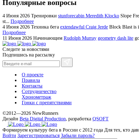
Популярные вопросы
4 Июня 2026
Тренировки
stunforecabin Meredith Klocko
Slope Fre
st...
Подробнее
4 Июня 2026
Техника бега
extendawful Craig Jerde
Block Blast is 
Подробнее
11 Июня 2026
Начинающим
Rudolph Murray
geometry dash lite
go
Следите за новостями
Подпишись на рассылку
О проекте
Правила
Контакты
Сотрудничество
Хронометраж
Гонки с препятствиями
©2012—2026 NewRunners
Дизайн
Beta Digital Production
, разработка
QSOFT
Формируем культуру бега в России с 2012 года
Для тех, кто да
Войти
Зарегистрироваться
Забыли пароль?