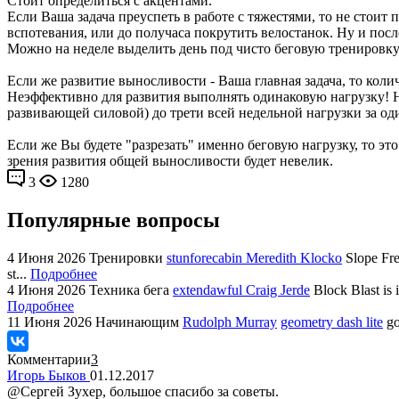
Стоит определиться с акцентами.
Если Ваша задача преуспеть в работе с тяжестями, то не стои
вспотевания, или до получаса покрутить велостанок. Ну и пос
Можно на неделе выделить день под чисто беговую тренировку
Если же развитие выносливости - Ваша главная задача, то коли
Неэффективно для развития выполнять одинаковую нагрузку! Н
развивающей силовой) до трети всей недельной нагрузки за оди
Если же Вы будете "разрезать" именно беговую нагрузку, то это
зрения развития общей выносливости будет невелик.
3
1280
Популярные вопросы
4 Июня 2026
Тренировки
stunforecabin Meredith Klocko
Slope Fre
st...
Подробнее
4 Июня 2026
Техника бега
extendawful Craig Jerde
Block Blast is 
Подробнее
11 Июня 2026
Начинающим
Rudolph Murray
geometry dash lite
go
Комментарии
3
Игорь Быков
01.12.2017
@Сергей Зухер, большое спасибо за советы.