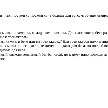
ли - так, постольку-поскольку (а больше для того, чтоб еще немно
азминка и заминка, между ними качалка. Для настоящего бега раз
ние к тренажерам.
ам нужна: в беге или на тренажерах? Для тренажеров важны ана
ых мышц и веса, которые ничего не дают для бега, но потребля
димые для бега.
ный низкоинтенсивный бег (от часа), но к нему надо подходить
рога.