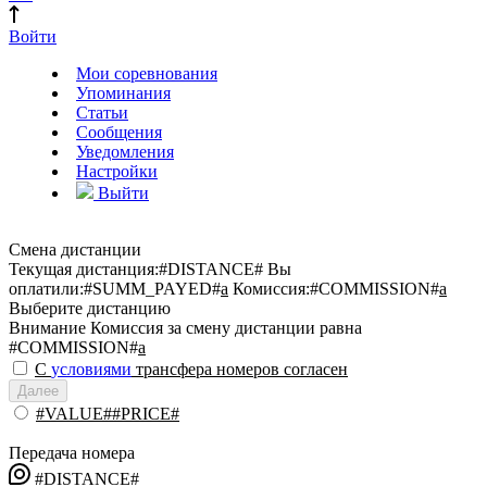
Войти
Мои соревнования
Упоминания
Статьи
Сообщения
Уведомления
Настройки
Выйти
Смена дистанции
Текущая дистанция:
#DISTANCE#
Вы
оплатили:
#SUMM_PAYED#
a
Комиссия:
#COMMISSION#
a
Выберите дистанцию
Внимание
Комиссия за смену дистанции равна
#COMMISSION#
a
С
условиями
трансфера номеров согласен
Далее
#VALUE##PRICE#
Передача номера
#DISTANCE#