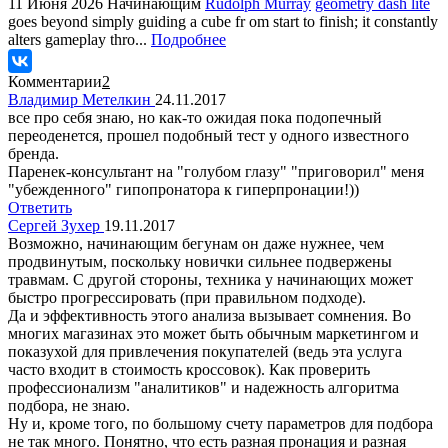
11 Июня 2026
Начинающим
Rudolph Murray
geometry dash lite
goes beyond simply guiding a cube fr om start to finish; it constantly
alters gameplay thro...
Подробнее
Комментарии
2
Владимир Метелкин
24.11.2017
все про себя знаю, но как-то ожидая пока подопечный
переоденется, прошел подобный тест у одного известного
бренда.
Паренек-консультант на "голубом глазу" "приговорил" меня
"убежденного" гипопронатора к гиперпронации!))
Ответить
Сергей Зухер
19.11.2017
Возможно, начинающим бегунам он даже нужнее, чем
продвинутым, поскольку новички сильнее подвержены
травмам. С другой стороны, техника у начинающих может
быстро прогрессировать (при правильном подходе).
Да и эффективность этого анализа вызывает сомнения. Во
многих магазинах это может быть обычным маркетингом и
показухой для привлечения покупателей (ведь эта услуга
часто входит в стоимость кроссовок). Как проверить
профессионализм "аналитиков" и надежность алгоритма
подбора, не знаю.
Ну и, кроме того, по большому счету параметров для подбора
не так много. Понятно, что есть разная пронация и разная