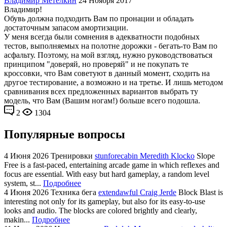
Владимир Метелкин
24 Ноября 2017
Владимир!
Обувь должна подходить Вам по пронации и обладать
достаточным запасом амортизации.
У меня всегда были сомнения в адекватности подобных
тестов, выполняемых на полотне дорожки - бегать-то Вам по
асфальту. Поэтому, на мой взгляд, нужно руководствоваться
принципом "доверяй, но проверяй" и не покупать те
кроссовки, что Вам советуют в данный момент, сходить на
другое тестирование, а возможно и на третье. И лишь методом
сравнивания всех предложенных вариантов выбрать ту
модель, что Вам (Вашим ногам!) больше всего подошла.
2
1304
Популярные вопросы
4 Июня 2026
Тренировки
stunforecabin Meredith Klocko
Slope
Free is a fast-paced, entertaining arcade game in which reflexes and
focus are essential. With easy but hard gameplay, a random level
system, st...
Подробнее
4 Июня 2026
Техника бега
extendawful Craig Jerde
Block Blast is
interesting not only for its gameplay, but also for its easy-to-use
looks and audio. The blocks are colored brightly and clearly,
makin...
Подробнее