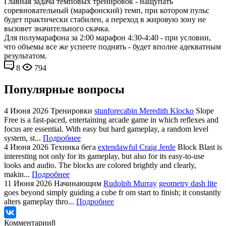
Главная задача темповых тренировок - нащупать
соревновательный (марафонский) темп, при котором пульс
будет практически стабилен, а переход в жировую зону не
вызовет значительного скачка.
Для полумарафона за 2:00 марафон 4:30-4:40 - при условии,
что объемы все же успеете поднять - будет вполне адекватным
результатом.
8
794
Популярные вопросы
4 Июня 2026
Тренировки
stunforecabin Meredith Klocko
Slope
Free is a fast-paced, entertaining arcade game in which reflexes and
focus are essential. With easy but hard gameplay, a random level
system, st...
Подробнее
4 Июня 2026
Техника бега
extendawful Craig Jerde
Block Blast is
interesting not only for its gameplay, but also for its easy-to-use
looks and audio. The blocks are colored brightly and clearly,
makin...
Подробнее
11 Июня 2026
Начинающим
Rudolph Murray
geometry dash lite
goes beyond simply guiding a cube fr om start to finish; it constantly
alters gameplay thro...
Подробнее
Комментарии
8