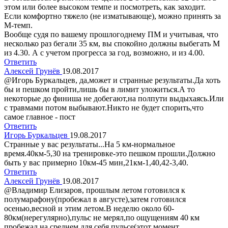
этом или более высоком темпе и посмотреть, как заходит.
Если комфортно тяжело (не изматывающе), можно принять за
М-темп.
Вообще судя по вашему прошлогоднему ПМ и учитывая, что
несколько раз бегали 35 км, вы спокойно должны выбегать М
из 4.30. А с учетом прогресса за год, возможно, и из 4.00.
Ответить
Алексей Грунёв
19.08.2017
@Игорь Буркальцев, да,может и странные результаты.Да хоть
бы и пешком пройти,лишь бы в лимит уложиться.А то
некоторые до финиша не добегают,на полпути выдыхаясь.Или
с травмами потом выбывают.Никто не будет спорить,что
самое главное - пост
Ответить
Игорь Буркальцев
19.08.2017
Странные у вас результаты...На 5 км-нормальное
время.40км-5,30 на тренировке-это пешком прошли.Должно
быть у вас примерно 10км-45 мин,21км-1,40,42-3,40.
Ответить
Алексей Грунёв
19.08.2017
@Владимир Елизаров, прошлым летом готовился к
полумарафону(пробежал в августе),затем готовился
осенью,весной и этим летом.В неделю около 60-
80км(нерегулярно),пульс не мерял,по ощущениям 40 км
пробежал на среднем для себя пульсе(этот момент