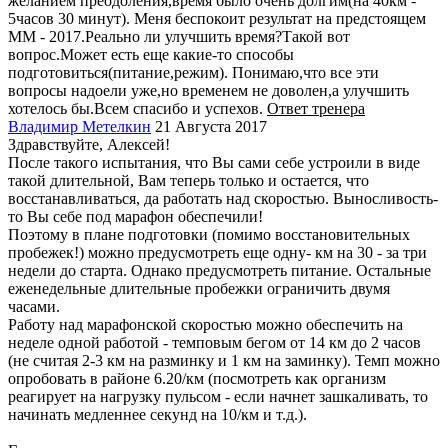
желанием преодоления,время было очень долгим(на 40км -
5часов 30 минут). Меня беспокоит результат на предстоящем
ММ - 2017.Реально ли улучшить время?Такой вот
вопрос.Может есть еще какие-то способы
подготовиться(питание,режим). Понимаю,что все эти
вопросы надоели уже,но временем не доволен,а улучшить
хотелось бы.Всем спасибо и успехов.
Ответ тренера
Владимир Метелкин
21 Августа 2017
Здравствуйте, Алексей!
После такого испытания, что Вы сами себе устроили в виде
такой длительной, Вам теперь только и остается, что
восстанавливаться, да работать над скоростью. Выносливость-
то Вы себе под марафон обеспечили!
Поэтому в плане подготовки (помимо восстановительных
пробежек!) можно предусмотреть еще одну- км на 30 - за три
недели до старта. Однако предусмотреть питание. Остальные
еженедельные длительные пробежки ограничить двумя
часами.
Работу над марафонской скоростью можно обеспечить на
неделе одной работой - темповым бегом от 14 км до 2 часов
(не считая 2-3 км на разминку и 1 км на заминку). Темп можно
опробовать в районе 6.20/км (посмотреть как организм
реагирует на нагрузку пульсом - если начнет зашкаливать, то
начинать медленнее секунд на 10/км и т.д.).