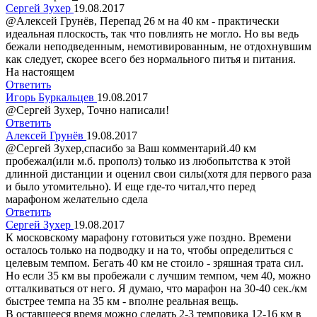
Сергей Зухер
19.08.2017
@Алексей Грунёв, Перепад 26 м на 40 км - практически
идеальная плоскость, так что повлиять не могло. Но вы ведь
бежали неподведенным, немотивированным, не отдохнувшим
как следует, скорее всего без нормального питья и питания.
На настоящем
Ответить
Игорь Буркальцев
19.08.2017
@Сергей Зухер, Точно написали!
Ответить
Алексей Грунёв
19.08.2017
@Сергей Зухер,спасибо за Ваш комментарий.40 км
пробежал(или м.б. прополз) только из любопытства к этой
длинной дистанции и оценил свои силы(хотя для первого раза
и было утомительно). И еще где-то читал,что перед
марафоном желательно сдела
Ответить
Сергей Зухер
19.08.2017
К московскому марафону готовиться уже поздно. Времени
осталось только на подводку и на то, чтобы определиться с
целевым темпом. Бегать 40 км не стоило - зряшная трата сил.
Но если 35 км вы пробежали с лучшим темпом, чем 40, можно
отталкиваться от него. Я думаю, что марафон на 30-40 сек./км
быстрее темпа на 35 км - вполне реальная вещь.
В оставшееся время можно сделать 2-3 темповика 12-16 км в