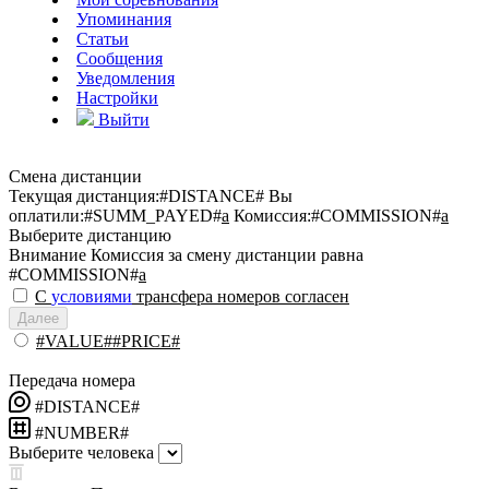
Упоминания
Статьи
Сообщения
Уведомления
Настройки
Выйти
Смена дистанции
Текущая дистанция:
#DISTANCE#
Вы
оплатили:
#SUMM_PAYED#
a
Комиссия:
#COMMISSION#
a
Выберите дистанцию
Внимание
Комиссия за смену дистанции равна
#COMMISSION#
a
С
условиями
трансфера номеров согласен
Далее
#VALUE##PRICE#
Передача номера
#DISTANCE#
#NUMBER#
Выберите человека