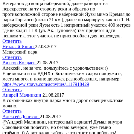
Ветеранов до конца набережной, далее разворот на
перекрестке на ту сторону реки и обратно по
противоположной стороне набережной Яузы мимо Кремля до
парка Горького (около 21 км.), далее по маршруту как в п 1. На
набережной реки Яузы есть 1 неприятный участок 400 метров
где выходит ТТК (ул. Ак. Туполева) там придется идти
пешком т.к. этот участок не приспособлен для пешеходов.
Ответить
Николай Яшин
22.08.2017
Мещерский парк
Ответить
Виктор Колдаев
22.08.2017
Алексей , не за что, пользуйтесь с удовольствием ))
Еще можно и по ВДНХ с Ботаническим садом покружить,
места много, и полно дорожек разнообразных, например:
https://www.strava.com/activities/1117918429
Ответить
Андрей Малинкин
21.08.2017
В сокольниках внутри парка много дорог освещеных.тоже
можно.
Ответить
Алексей Денисов
21.08.2017
@Андрей Малинкин, интересный вариант! Думал внутри
Сокольников побегать, но бегаю вечером, уже темно -
стрёмно. )) А вот вдоль забора - это стоит попробовать!