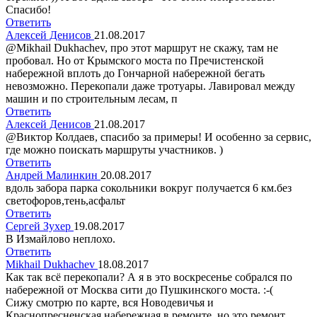
Спасибо!
Ответить
Алексей Денисов
21.08.2017
@Mikhail Dukhachev, про этот маршрут не скажу, там не
пробовал. Но от Крымского моста по Пречистенской
набережной вплоть до Гончарной набережной бегать
невозможно. Перекопали даже тротуары. Лавировал между
машин и по строительным лесам, п
Ответить
Алексей Денисов
21.08.2017
@Виктор Колдаев, спасибо за примеры! И особенно за сервис,
где можно поискать маршруты участников. )
Ответить
Андрей Малинкин
20.08.2017
вдоль забора парка сокольники вокруг получается 6 км.без
светофоров,тень,асфальт
Ответить
Сергей Зухер
19.08.2017
В Измайлово неплохо.
Ответить
Mikhail Dukhachev
18.08.2017
Как так всё перекопали? А я в это воскресенье собрался по
набережной от Москва сити до Пушкинского моста. :-(
Сижу смотрю по карте, вся Новодевичья и
Краснопресненская набережная в ремонте, но это ремонт