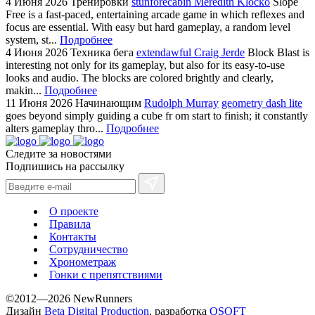
4 Июня 2026
Тренировки
stunforecabin Meredith Klocko
Slope
Free is a fast-paced, entertaining arcade game in which reflexes and
focus are essential. With easy but hard gameplay, a random level
system, st...
Подробнее
4 Июня 2026
Техника бега
extendawful Craig Jerde
Block Blast is
interesting not only for its gameplay, but also for its easy-to-use
looks and audio. The blocks are colored brightly and clearly,
makin...
Подробнее
11 Июня 2026
Начинающим
Rudolph Murray
geometry dash lite
goes beyond simply guiding a cube fr om start to finish; it constantly
alters gameplay thro...
Подробнее
Следите за новостями
Подпишись на рассылку
О проекте
Правила
Контакты
Сотрудничество
Хронометраж
Гонки с препятствиями
©2012—2026 NewRunners
Дизайн
Beta Digital Production
, разработка
QSOFT