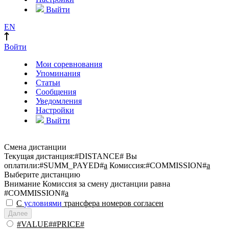
Выйти
EN
Войти
Мои соревнования
Упоминания
Статьи
Сообщения
Уведомления
Настройки
Выйти
Смена дистанции
Текущая дистанция:
#DISTANCE#
Вы
оплатили:
#SUMM_PAYED#
a
Комиссия:
#COMMISSION#
a
Выберите дистанцию
Внимание
Комиссия за смену дистанции равна
#COMMISSION#
a
С
условиями
трансфера номеров согласен
Далее
#VALUE##PRICE#