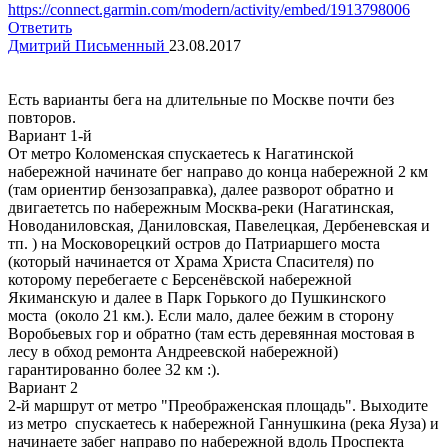
https://connect.garmin.com/modern/activity/embed/1913798006
Ответить
Дмитрий Письменный
23.08.2017
Есть варианты бега на длительные по Москве почти без
повторов.
Вариант 1-й
От метро Коломенская спускаетесь к Нагатинской
набережной начинате бег направо до конца набережной 2 км
(там ориентир бензозаправка), далее разворот обратно и
двигаететсь по набережным Москва-реки (Нагатинская,
Новоданиловская, Даниловская, Павелецкая, Дербеневская и
тп. ) на Московорецкий остров до Патриаршего моста
(который начинается от Храма Христа Спасителя) по
которому перебегаете с Берсенёвской набережной
Якиманскую и далее в Парк Горького до Пушкинского
моста (около 21 км.). Если мало, далее бежим в сторону
Воробьевых гор и обратно (там есть деревянная мостовая в
лесу в обход ремонта Андреевской набережной)
гарантированно более 32 км :).
Вариант 2
2-й маршрут от метро "Преображенская площадь". Выходите
из метро спускаетесь к набережной Ганнушкина (река Яуза) и
начинаете забег направо по набережной вдоль Проспекта