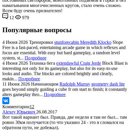
постоянных светофоров, монотонных подъёмов в горки и без
наматывания многочисленных кругов, стало очень сложно.
Всем буду очень признателен!
12
979
Популярные вопросы
4 Июня 2026
Тренировки
stunforecabin Meredith Klocko
Slope
Free is a fast-paced, entertaining arcade game in which reflexes and
focus are essential. With easy but hard gameplay, a random level
system, st...
Подробнее
4 Июня 2026
Техника бега
extendawful Craig Jerde
Block Blast is
interesting not only for its gameplay, but also for its easy-to-use
looks and audio. The blocks are colored brightly and clearly,
makin...
Подробнее
11 Июня 2026
Начинающим
Rudolph Murray
geometry dash lite
goes beyond simply guiding a cube fr om start to finish; it constantly
alters gameplay thro...
Подробнее
Комментарии
12
Alexey Юрьевич
26.08.2017
Вот такой вариант был. Правда, две недели я там не был... там
ровно 30км получается (то что указано 24 - это я сломался на
обратном пути, не добежал).