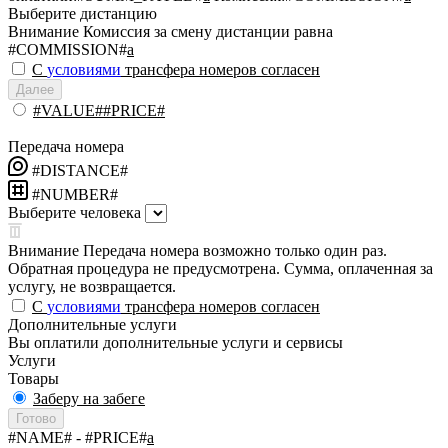
Выберите дистанцию
Внимание
Комиссия за смену дистанции равна
#COMMISSION#
a
С
условиями
трансфера номеров согласен
Далее
#VALUE##PRICE#
Передача номера
#DISTANCE#
#NUMBER#
Выберите человека
Внимание
Передача номера возможно только один раз.
Обратная процедура не предусмотрена. Сумма, оплаченная за
услугу, не возвращается.
С
условиями
трансфера номеров согласен
Дополнительные услуги
Вы оплатили дополнительные услуги и сервисы
Услуги
Товары
Заберу на забеге
Готово
#NAME#
- #PRICE#
a