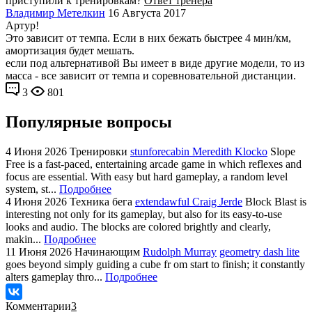
приступили к тренировкам?
Ответ тренера
Владимир Метелкин
16 Августа 2017
Артур!
Это зависит от темпа. Если в них бежать быстрее 4 мин/км,
амортизация будет мешать.
если под альтернативой Вы имеет в виде другие модели, то из
масса - все зависит от темпа и соревновательной дистанции.
3
801
Популярные вопросы
4 Июня 2026
Тренировки
stunforecabin Meredith Klocko
Slope
Free is a fast-paced, entertaining arcade game in which reflexes and
focus are essential. With easy but hard gameplay, a random level
system, st...
Подробнее
4 Июня 2026
Техника бега
extendawful Craig Jerde
Block Blast is
interesting not only for its gameplay, but also for its easy-to-use
looks and audio. The blocks are colored brightly and clearly,
makin...
Подробнее
11 Июня 2026
Начинающим
Rudolph Murray
geometry dash lite
goes beyond simply guiding a cube fr om start to finish; it constantly
alters gameplay thro...
Подробнее
Комментарии
3