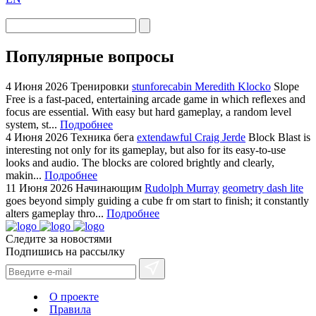
Популярные вопросы
4 Июня 2026
Тренировки
stunforecabin Meredith Klocko
Slope
Free is a fast-paced, entertaining arcade game in which reflexes and
focus are essential. With easy but hard gameplay, a random level
system, st...
Подробнее
4 Июня 2026
Техника бега
extendawful Craig Jerde
Block Blast is
interesting not only for its gameplay, but also for its easy-to-use
looks and audio. The blocks are colored brightly and clearly,
makin...
Подробнее
11 Июня 2026
Начинающим
Rudolph Murray
geometry dash lite
goes beyond simply guiding a cube fr om start to finish; it constantly
alters gameplay thro...
Подробнее
Следите за новостями
Подпишись на рассылку
О проекте
Правила