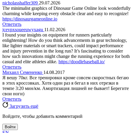
nicholasshaffer309
29.07.2026
The minimalist graphics of Dinosaur Game Online look wonderfully
charming while keeping every obstacle clear and easy to recognize!
https://dinosaurgameonline.io
Ответить
jcevpxsoueeuwyxagu
11.02.2026
I found your insights on equipment for runners particularly
enlightening! How do you think advancements in gear technology,
like lighter materials or smart trackers, could impact performance
and injury prevention in the long run? It’s fascinating to consider
how such innovations might change the running experience for both
casual and elite athletes alike.
https://doodlebaseball.io/
Ответить
Михаил Семененко
14.08.2017
Я вешу 70кг. Все тренировки кроме совсем скоростных бегаю
в этих кроссовках. Хотя один раз я бегал в них отрезки в
темпе 3:20 мин/км. Амортизация лишней не бывает! Берегите
свои ноги)
Ответить
Загрузить ещё
Войдите, чтобы добавить комментарий
Войти
EN