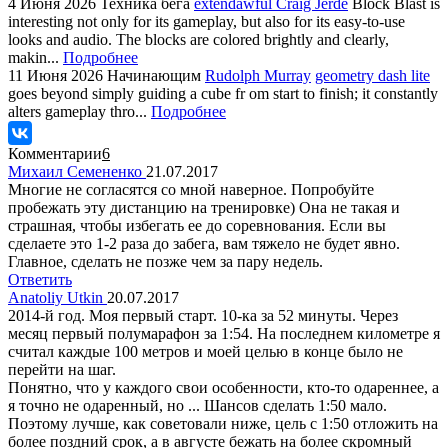
4 Июня 2026
Техника бега
extendawful Craig Jerde
Block Blast is
interesting not only for its gameplay, but also for its easy-to-use
looks and audio. The blocks are colored brightly and clearly,
makin...
Подробнее
11 Июня 2026
Начинающим
Rudolph Murray
geometry dash lite
goes beyond simply guiding a cube fr om start to finish; it constantly
alters gameplay thro...
Подробнее
Комментарии
6
Михаил Семененко
21.07.2017
Многие не согласятся со мной наверное. Попробуйте
пробежать эту дистанцию на тренировке) Она не такая и
страшная, чтобы избегать ее до соревнования. Если вы
сделаете это 1-2 раза до забега, вам тяжело не будет явно.
Главное, сделать не позже чем за пару недель.
Ответить
Anatoliy Utkin
20.07.2017
2014-й год. Моя первый старт. 10-ка за 52 минуты. Через
месяц первый полумарафон за 1:54. На последнем километре я
считал каждые 100 метров и моей целью в конце было не
перейти на шаг.
Понятно, что у каждого свои особенности, кто-то одареннее, а
я точно не одаренный, но ... Шансов сделать 1:50 мало.
Поэтому лучше, как советовали ниже, цель с 1:50 отложить на
более поздний срок, а в августе бежать на более скромный