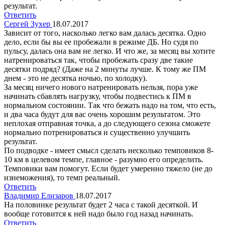
результат.
Ответить
Сергей Зухер
18.07.2017
Зависит от того, насколько легко вам далась десятка. Одно
дело, если бы вы ее пробежали в режиме ДБ. Но судя по
пульсу, далась она вам не легко. И что же, за месяц вы хотите
натренироваться так, чтобы пробежать сразу две такие
десятки подряд? (Даже на 2 минуты лучше. К тому же ПМ
днем - это не десятка ночью, по холодку).
За месяц ничего нового натренировать нельзя, пора уже
начинать сбавлять нагрузку, чтобы подвестись к ПМ в
нормальном состоянии. Так что бежать надо на том, что есть,
и два часа будут для вас очень хорошим результатом. Это
неплохая отправная точка, а до следующего сезона сможете
нормально потренироваться и существенно улучшить
результат.
По подводке - имеет смысл сделать несколько темповиков 8-
10 км в целевом темпе, главное - разумно его определить.
Темповики вам помогут. Если будет умеренно тяжело (не до
изнеможения), то темп реальный.
Ответить
Владимир Елизаров
18.07.2017
На половинке результат будет 2 часа с такой десяткой. И
вообще готовится к ней надо было год назад начинать.
Ответить