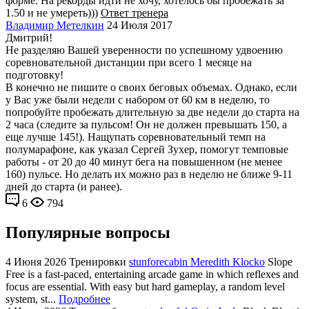
форме. На рекорды идти не хочу, хотелось бы пробежать за
1.50 и не умереть)))
Ответ тренера
Владимир Метелкин
24 Июля 2017
Дмитрий!
Не разделяю Вашей уверенности по успешному удвоению
соревновательной дистанции при всего 1 месяце на
подготовку!
В конечно не пишите о своих беговых объемах. Однако, если
у Вас уже были недели с набором от 60 км в неделю, то
попробуйте пробежать длительную за две недели до старта на
2 часа (следите за пульсом! Он не должен превышать 150, а
еще лучше 145!). Нащупать соревновательный темп на
полумарафоне, как указал Сергей Зухер, помогут темповые
работы - от 20 до 40 минут бега на повышенном (не менее
160) пульсе. Но делать их можно раз в неделю не ближе 9-11
дней до старта (и ранее).
6
794
Популярные вопросы
4 Июня 2026
Тренировки
stunforecabin Meredith Klocko
Slope
Free is a fast-paced, entertaining arcade game in which reflexes and
focus are essential. With easy but hard gameplay, a random level
system, st...
Подробнее