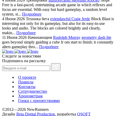
4 Июня 2026
Тренировки
stunforecabin Meredith Klocko
Slope
Free is a fast-paced, entertaining arcade game in which reflexes and
focus are essential. With easy but hard gameplay, a random level
system, st...
Подробнее
4 Июня 2026
Техника бега
extendawful Craig Jerde
Block Blast is
interesting not only for its gameplay, but also for its easy-to-use
looks and audio. The blocks are colored brightly and clearly,
makin...
Подробнее
11 Июня 2026
Начинающим
Rudolph Murray
geometry dash lite
goes beyond simply guiding a cube fr om start to finish; it constantly
alters gameplay thro...
Подробнее
Следите за новостями
Подпишись на рассылку
О проекте
Правила
Контакты
Сотрудничество
Хронометраж
Гонки с препятствиями
©2012—2026 NewRunners
Дизайн
Beta Digital Production
, разработка
QSOFT