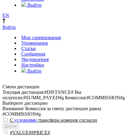
Выйти
EN
Войти
Мои соревнования
Упоминания
Статьи
Сообщения
Уведомления
Настройки
Выйти
Смена дистанции
Текущая дистанция:
#DISTANCE#
Вы
оплатили:
#SUMM_PAYED#
a
Комиссия:
#COMMISSION#
a
Выберите дистанцию
Внимание
Комиссия за смену дистанции равна
#COMMISSION#
a
С
условиями
трансфера номеров согласен
Далее
#VALUE##PRICE#