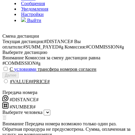
Сообщения
Уведомления
Настройки
Выйти
Смена дистанции
Текущая дистанция:
#DISTANCE#
Вы
оплатили:
#SUMM_PAYED#
a
Комиссия:
#COMMISSION#
a
Выберите дистанцию
Внимание
Комиссия за смену дистанции равна
#COMMISSION#
a
С
условиями
трансфера номеров согласен
Далее
#VALUE##PRICE#
Передача номера
#DISTANCE#
#NUMBER#
Выберите человека
Внимание
Передача номера возможно только один раз.
Обратная процедура не предусмотрена. Сумма, оплаченная за
услугу, не возвращается.