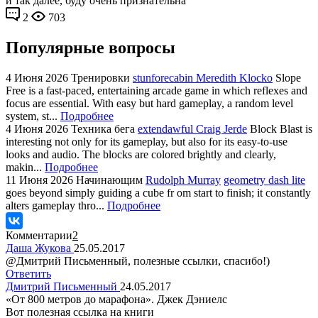
и так далее, буду очень признательна
2
703
Популярные вопросы
4 Июня 2026
Тренировки
stunforecabin Meredith Klocko
Slope
Free is a fast-paced, entertaining arcade game in which reflexes and
focus are essential. With easy but hard gameplay, a random level
system, st...
Подробнее
4 Июня 2026
Техника бега
extendawful Craig Jerde
Block Blast is
interesting not only for its gameplay, but also for its easy-to-use
looks and audio. The blocks are colored brightly and clearly,
makin...
Подробнее
11 Июня 2026
Начинающим
Rudolph Murray
geometry dash lite
goes beyond simply guiding a cube fr om start to finish; it constantly
alters gameplay thro...
Подробнее
Комментарии
2
Даша Жукова
25.05.2017
@Дмитрий Письменный, полезные ссылки, спасибо!)
Ответить
Дмитрий Письменный
24.05.2017
«От 800 метров до марафона». Джек Дэниелс
Вот полезная ссылка на книги