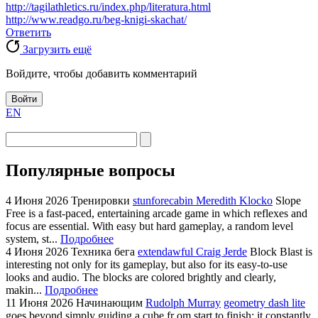
http://tagilathletics.ru/index.php/literatura.html
http://www.readgo.ru/beg-knigi-skachat/
Ответить
Загрузить ещё
Войдите, чтобы добавить комментарий
Войти
EN
Популярные вопросы
4 Июня 2026
Тренировки
stunforecabin Meredith Klocko
Slope
Free is a fast-paced, entertaining arcade game in which reflexes and
focus are essential. With easy but hard gameplay, a random level
system, st...
Подробнее
4 Июня 2026
Техника бега
extendawful Craig Jerde
Block Blast is
interesting not only for its gameplay, but also for its easy-to-use
looks and audio. The blocks are colored brightly and clearly,
makin...
Подробнее
11 Июня 2026
Начинающим
Rudolph Murray
geometry dash lite
goes beyond simply guiding a cube fr om start to finish; it constantly