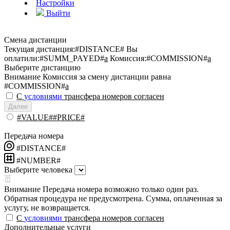
Настройки
Выйти
Смена дистанции
Текущая дистанция:
#DISTANCE#
Вы
оплатили:
#SUMM_PAYED#
a
Комиссия:
#COMMISSION#
a
Выберите дистанцию
Внимание
Комиссия за смену дистанции равна
#COMMISSION#
a
С
условиями
трансфера номеров согласен
Далее
#VALUE##PRICE#
Передача номера
#DISTANCE#
#NUMBER#
Выберите человека
Внимание
Передача номера возможно только один раз.
Обратная процедура не предусмотрена. Сумма, оплаченная за
услугу, не возвращается.
С
условиями
трансфера номеров согласен
Дополнительные услуги