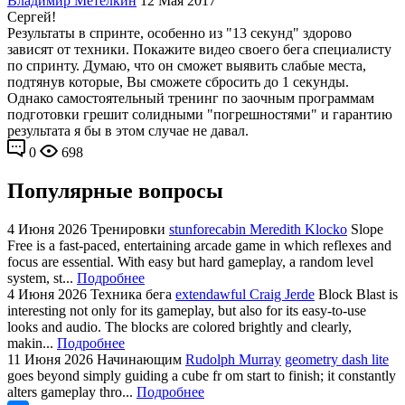
Владимир Метелкин
12 Мая 2017
Сергей!
Результаты в спринте, особенно из "13 секунд" здорово
зависят от техники. Покажите видео своего бега специалисту
по спринту. Думаю, что он сможет выявить слабые места,
подтянув которые, Вы сможете сбросить до 1 секунды.
Однако самостоятельный тренинг по заочным программам
подготовки грешит солидными "погрешностями" и гарантию
результата я бы в этом случае не давал.
0
698
Популярные вопросы
4 Июня 2026
Тренировки
stunforecabin Meredith Klocko
Slope
Free is a fast-paced, entertaining arcade game in which reflexes and
focus are essential. With easy but hard gameplay, a random level
system, st...
Подробнее
4 Июня 2026
Техника бега
extendawful Craig Jerde
Block Blast is
interesting not only for its gameplay, but also for its easy-to-use
looks and audio. The blocks are colored brightly and clearly,
makin...
Подробнее
11 Июня 2026
Начинающим
Rudolph Murray
geometry dash lite
goes beyond simply guiding a cube fr om start to finish; it constantly
alters gameplay thro...
Подробнее