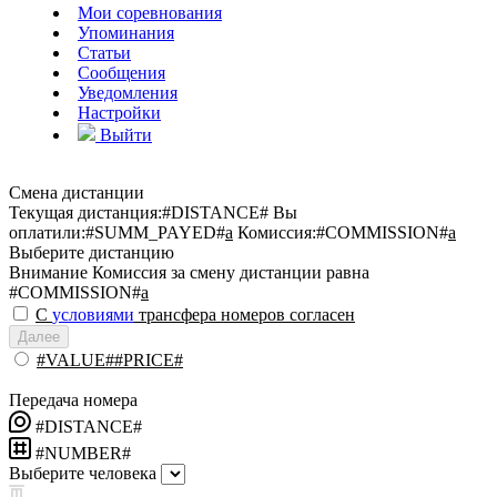
Мои соревнования
Упоминания
Статьи
Сообщения
Уведомления
Настройки
Выйти
Смена дистанции
Текущая дистанция:
#DISTANCE#
Вы
оплатили:
#SUMM_PAYED#
a
Комиссия:
#COMMISSION#
a
Выберите дистанцию
Внимание
Комиссия за смену дистанции равна
#COMMISSION#
a
С
условиями
трансфера номеров согласен
Далее
#VALUE##PRICE#
Передача номера
#DISTANCE#
#NUMBER#
Выберите человека