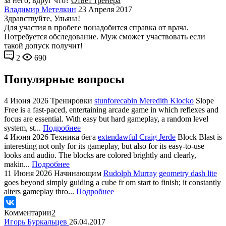
за него, вдруг что?
Ответ тренера
Владимир Метелкин
23 Апреля 2017
Здравствуйте, Ульяна!
Для участия в пробеге понадобится справка от врача.
Потребуется обследование. Муж сможет участвовать если
такой допуск получит!
2
690
Популярные вопросы
4 Июня 2026
Тренировки
stunforecabin Meredith Klocko
Slope
Free is a fast-paced, entertaining arcade game in which reflexes and
focus are essential. With easy but hard gameplay, a random level
system, st...
Подробнее
4 Июня 2026
Техника бега
extendawful Craig Jerde
Block Blast is
interesting not only for its gameplay, but also for its easy-to-use
looks and audio. The blocks are colored brightly and clearly,
makin...
Подробнее
11 Июня 2026
Начинающим
Rudolph Murray
geometry dash lite
goes beyond simply guiding a cube fr om start to finish; it constantly
alters gameplay thro...
Подробнее
Комментарии
2
Игорь Буркальцев
26.04.2017