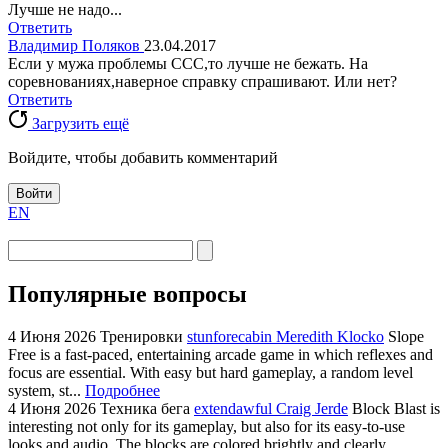
Лучше не надо...
Ответить
Владимир Поляков
23.04.2017
Если у мужа проблемы ССС,то лучше не бежать. На
соревнованиях,наверное справку спрашивают. Или нет?
Ответить
Загрузить ещё
Войдите, чтобы добавить комментарий
Войти
EN
Популярные вопросы
4 Июня 2026
Тренировки
stunforecabin Meredith Klocko
Slope
Free is a fast-paced, entertaining arcade game in which reflexes and
focus are essential. With easy but hard gameplay, a random level
system, st...
Подробнее
4 Июня 2026
Техника бега
extendawful Craig Jerde
Block Blast is
interesting not only for its gameplay, but also for its easy-to-use
looks and audio. The blocks are colored brightly and clearly,