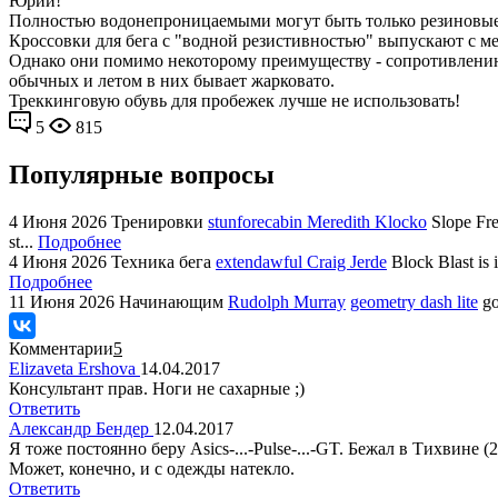
Юрий!
Полностью водонепроницаемыми могут быть только резиновые
Кроссовки для бега с "водной резистивностью" выпускают с м
Однако они помимо некоторому преимуществу - сопротивлению
обычных и летом в них бывает жарковато.
Треккинговую обувь для пробежек лучше не использовать!
5
815
Популярные вопросы
4 Июня 2026
Тренировки
stunforecabin Meredith Klocko
Slope Fre
st...
Подробнее
4 Июня 2026
Техника бега
extendawful Craig Jerde
Block Blast is 
Подробнее
11 Июня 2026
Начинающим
Rudolph Murray
geometry dash lite
go
Комментарии
5
Elizaveta Ershova
14.04.2017
Консультант прав. Ноги не сахарные ;)
Ответить
Александр Бендер
12.04.2017
Я тоже постоянно беру Asics-...-Pulse-...-GT. Бежал в Тихви
Может, конечно, и с одежды натекло.
Ответить