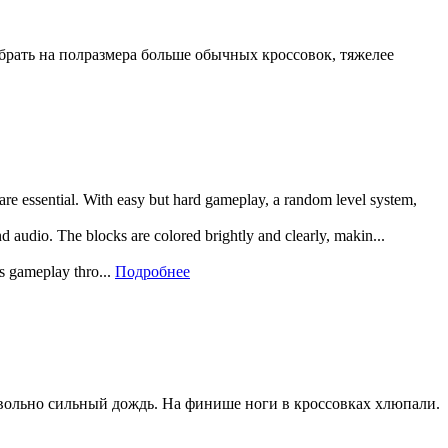
рать на полразмера больше обычных кроссовок, тяжелее
 are essential. With easy but hard gameplay, a random level system,
and audio. The blocks are colored brightly and clearly, makin...
rs gameplay thro...
Подробнее
довольно сильный дождь. На финише ноги в кроссовках хлюпали.