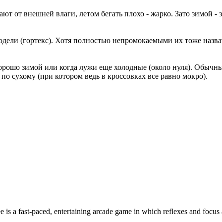
ют от внешней влаги, летом бегать плохо - жарко. Зато зимой - 
дели (гортекс). Хотя полностью непромокаемыми их тоже назват
 хорошо зимой или когда лужи еще холодные (около нуля). Обычн
 по сухому (при котором ведь в кроссовках все равно мокро).
e is a fast-paced, entertaining arcade game in which reflexes and focus