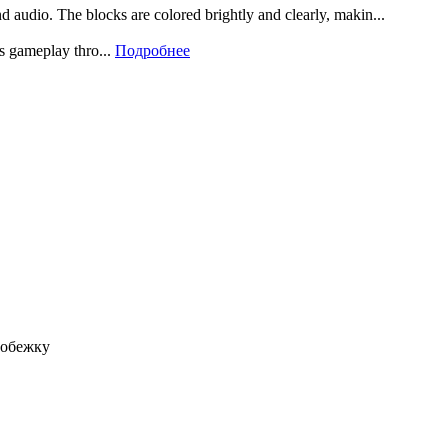
and audio. The blocks are colored brightly and clearly, makin...
rs gameplay thro...
Подробнее
робежку