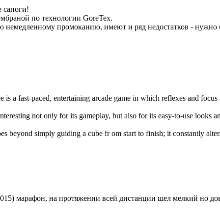
 сапоги!
ембраной по технологии GoreTex.
 немедленному промоканию, имеют и ряд недостатков - нужно б
e is a fast-paced, entertaining arcade game in which reflexes and focus
interesting not only for its gameplay, but also for its easy-to-use looks 
es beyond simply guiding a cube fr om start to finish; it constantly alte
не (2015) марафон, на протяжении всей дистанции шел мелкий но 