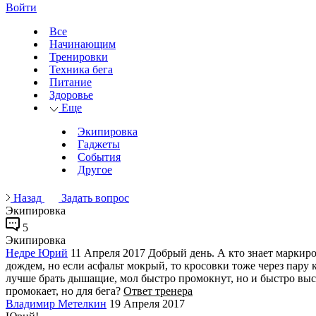
Войти
Все
Начинающим
Тренировки
Техника бега
Питание
Здоровье
Еще
Экипировка
Гаджеты
События
Другое
Назад
Задать вопрос
Экипировка
5
Экипировка
Недре Юрий
11 Апреля 2017
Добрый день. А кто знает маркиро
дождем, но если асфальт мокрый, то кросовки тоже через пару к
лучше брать дышащие, мол быстро промокнут, но и быстро высох
промокает, но для бега?
Ответ тренера
Владимир Метелкин
19 Апреля 2017