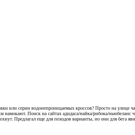
вки или серии водонепроницаемых кроссов? Просто на улице час
м намокают. Поиск на сайтах адидаса/найка/рибока/ньюбеланс чет
нут. Предлагал еще для походов варианты, но они для бега явно 