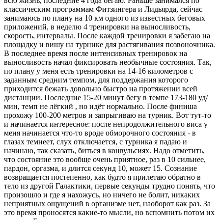
всю жизнь, последние 4 года бегаю. Раньше занимался по
классическим программам Фитзингера и Лидьярда, сейчас
занимаюсь по плану на 10 км одного из известных беговых
приложений, в неделю 4 тренировки на выносливость,
скорость, интервалы. После каждой тренировки я забегаю на
площадку и вишу на турнике для растягивания позвоночника.
В последнее время после интенсивных тренировок на
выносливость начал фиксировать необычные состояния. Так,
по плану у меня есть тренировки на 14-16 километров с
заданным средним темпом, для поддержания которого
приходится бежать довольно быстро на протяжении всей
дистанции. Последние 15-20 минут бегу в темпе 173-180 уд/
мин, темп не лёгкий , но идёт нормально. После финиша
прохожу 100-200 метров и запрыгиваю на турник. Вот тут-то
и начинается интересное: после непродолжительного виса у
меня начинается что-то вроде обморочного состояния - в
глазах темнеет, слух отключается, с турника я падаю и
начинаю, так сказать, биться в конвульсиях. Надо отметить,
что состояние это вообще очень приятное, раз в 10 сильнее,
пардон, оргазма, и длится секунд 10, может 15. Сознание
возвращается постепенно, как будто я прилетаю обратно в
тело из другой Галактики, первые секунды трудно понять, что
произошло и где я нахожусь, но ничего не болит, никаких
неприятных ощущений в организме нет, наоборот как раз. За
это время проносятся какие-то мысли, но вспомнить потом их