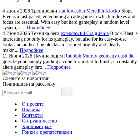
4 Июня 2026
Тренировки
stunforecabin Meredith Klocko
Slope
Free is a fast-paced, entertaining arcade game in which reflexes and
focus are essential. With easy but hard gameplay, a random level
system, st...
Подробнее
4 Июня 2026
Техника бега
extendawful Craig Jerde
Block Blast is
interesting not only for its gameplay, but also for its easy-to-use
looks and audio. The blocks are colored brightly and clearly,
makin...
Подробнее
11 Июня 2026
Начинающим
Rudolph Murray
geometry dash lite
goes beyond simply guiding a cube fr om start to finish; it constantly
alters gameplay thro...
Подробнее
Следите за новостями
Подпишись на рассылку
О проекте
Правила
Контакты
Сотрудничество
Хронометраж
Гонки с препятствиями