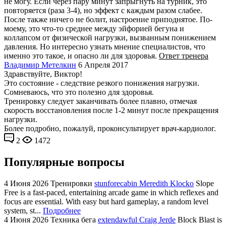
не могу. Если через пару минут запрыгнуть на турник, это
повторяется (раза 3-4), но эффект с каждым разом слабее.
После также ничего не болит, настроение приподнятое. По-
моему, это что-то среднее между эйфорией бегуна и
коллапсом от физической нагрузки, вызванным понижением
давления. Но интересно узнать мнение специалистов, что
именно это такое, и опасно ли для здоровья.
Ответ тренера
Владимир Метелкин
6 Апреля 2017
Здравствуйте, Виктор!
Это состояние - следствие резкого понижения нагрузки.
Сомневаюсь, что это полезно для здоровья.
Тренировку следует заканчивать более плавно, отмечая
скорость восстановления после 1-2 минут после прекращения
нагрузки.
Более подробно, пожалуй, проконсультирует врач-кардиолог.
2
1472
Популярные вопросы
4 Июня 2026
Тренировки
stunforecabin Meredith Klocko
Slope
Free is a fast-paced, entertaining arcade game in which reflexes and
focus are essential. With easy but hard gameplay, a random level
system, st...
Подробнее
4 Июня 2026
Техника бега
extendawful Craig Jerde
Block Blast is