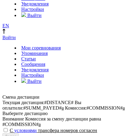
Уведомления
Настройки
Выйти
EN
Войти
Мои соревнования
Упоминания
Статьи
Сообщения
Уведомления
Настройки
Выйти
Смена дистанции
Текущая дистанция:
#DISTANCE#
Вы
оплатили:
#SUMM_PAYED#
a
Комиссия:
#COMMISSION#
a
Выберите дистанцию
Внимание
Комиссия за смену дистанции равна
#COMMISSION#
a
С
условиями
трансфера номеров согласен