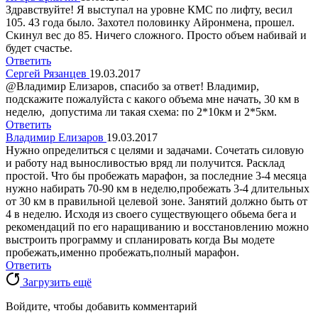
Здравствуйте! Я выступал на уровне КМС по лифту, весил
105. 43 года было. Захотел половинку Айронмена, прошел.
Скинул вес до 85. Ничего сложного. Просто объем набивай и
будет счастье.
Ответить
Сергей Рязанцев
19.03.2017
@Владимир Елизаров, спасибо за ответ! Владимир,
подскажите пожалуйста с какого объема мне начать, 30 км в
неделю, допустима ли такая схема: по 2*10км и 2*5км.
Ответить
Владимир Елизаров
19.03.2017
Нужно определиться с целями и задачами. Сочетать силовую
и работу над выносливостью вряд ли получится. Расклад
простой. Что бы пробежать марафон, за последние 3-4 месяца
нужно набирать 70-90 км в неделю,пробежать 3-4 длительных
от 30 км в правильной целевой зоне. Занятий должно быть от
4 в неделю. Исходя из своего существующего обьема бега и
рекомендаций по его наращиванию и восстановлению можно
выстроить программу и спланировать когда Вы модете
пробежать,именно пробежать,полный марафон.
Ответить
Загрузить ещё
Войдите, чтобы добавить комментарий