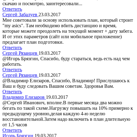
скачаю и посмотрю, заинтересовали...
Ответить
Сергей Забалуев
23.03.2017
Мне советовали за основу использовать план, который строит
"my asics". Там необходимо вбить дистанцию и время,
которые можете преодолеть на текущий момент + дату забега.
И от этих параметров (сайт или мобильное приложение)
предлагает план подготовки.
Ответить
Сергей Рязанцев
19.03.2017
@Игорь Брязгин, Спасибо, буду стараться, ведь есть над чем
работать.
Ответить
Сергей Рязанцев
19.03.2017
@Владимир Елизаров, Спасибо, Владимир! Прислушаюсь к
Ваш и буду следовать Вашим советам. Здоровья Вам.
Ответить
Владимир Елизаров
19.03.2017
@Сергей Иванович, вполне.В первые месяца два можно
бегать по такой схеме.Нагрузку повышать на 10% примерно к
предыдущему уровню,делая каждую 4-ю неделю
восстановительной.Затем надо включить в план длительную
от 1,5 часов
Ответить
Игорь Брязгин
19.03.2017