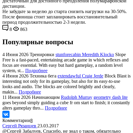
достаточный для достойного преодоления полумарафонской
дистанции.
Не забудьте за неделю до старта снизить нагрузки на 30-50%.
После финиша стоит запланировать восстановительный
период продолжительностью 2-3 недели.
8
863
Популярные вопросы
4 Июня 2026
Тренировки
stunforecabin Meredith Klocko
Slope
Free is a fast-paced, entertaining arcade game in which reflexes and
focus are essential. With easy but hard gameplay, a random level
system, st...
Подробнее
4 Июня 2026
Техника бега
extendawful Craig Jerde
Block Blast is
interesting not only for its gameplay, but also for its easy-to-use
looks and audio. The blocks are colored brightly and clearly,
makin...
Подробнее
11 Июня 2026
Начинающим
Rudolph Murray
geometry dash lite
goes beyond simply guiding a cube fr om start to finish; it constantly
alters gameplay thro...
Подробнее
Комментарии
8
Сергей Рязанцев
23.03.2017
@Сергей Забалуев, Спасибо, не знал о таком, обязательно