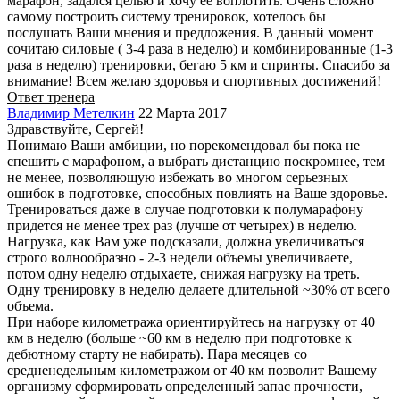
марафон, задался целью и хочу ее воплотить. Очень сложно
самому построить систему тренировок, хотелось бы
послушать Ваши мнения и предложения. В данный момент
сочитаю силовые ( 3-4 раза в неделю) и комбинированные (1-3
раза в неделю) тренировки, бегаю 5 км и спринты. Спасибо за
внимание! Всем желаю здоровья и спортивных достижений!
Ответ тренера
Владимир Метелкин
22 Марта 2017
Здравствуйте, Сергей!
Понимаю Ваши амбиции, но порекомендовал бы пока не
спешить с марафоном, а выбрать дистанцию поскромнее, тем
не менее, позволяющую избежать во многом серьезных
ошибок в подготовке, способных повлиять на Ваше здоровье.
Тренироваться даже в случае подготовки к полумарафону
придется не менее трех раз (лучше от четырех) в неделю.
Нагрузка, как Вам уже подсказали, должна увеличиваться
строго волнообразно - 2-3 недели объемы увеличиваете,
потом одну неделю отдыхаете, снижая нагрузку на треть.
Одну тренировку в неделю делаете длительной ~30% от всего
объема.
При наборе километража ориентируйтесь на нагрузку от 40
км в неделю (больше ~60 км в неделю при подготовке к
дебютному старту не набирать). Пара месяцев со
средненедельным километражом от 40 км позволит Вашему
организму сформировать определенный запас прочности,