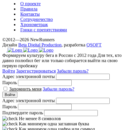
О проекте
Правила
Контакты
Сотрудничество
Хронометраж
Гонки с препятствиями
©2012—2026 NewRunners
Дизайн
Beta Digital Production
, разработка
QSOFT
Формируем культуру бега в России с 2012 года
Для тех, кто
давно полюбил бег или только собирается выйти на свою
первую пробежку
Войти
Зарегистрироваться
Забыли пароль?
Адрес электронной почты
Пароль
Запомнить меня
Забыли пароль?
Войти
Адрес электронной почты
Пароль
Подтвердите пароль
Не менее 8 символов
Как минимум одна заглавная буква
Как минимум одна цифра или символ