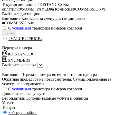
Текущая дистанция:
#DISTANCE#
Вы
оплатили:
#SUMM_PAYED#
a
Комиссия:
#COMMISSION#
a
Выберите дистанцию
Внимание
Комиссия за смену дистанции равна
#COMMISSION#
a
С
условиями
трансфера номеров согласен
Далее
#VALUE##PRICE#
Передача номера
#DISTANCE#
#NUMBER#
Выберите человека
Внимание
Передача номера возможно только один раз.
Обратная процедура не предусмотрена. Сумма, оплаченная за
услугу, не возвращается.
С
условиями
трансфера номеров согласен
Дополнительные услуги
Вы оплатили дополнительные услуги и сервисы
Услуги
Товары
Заберу на забеге