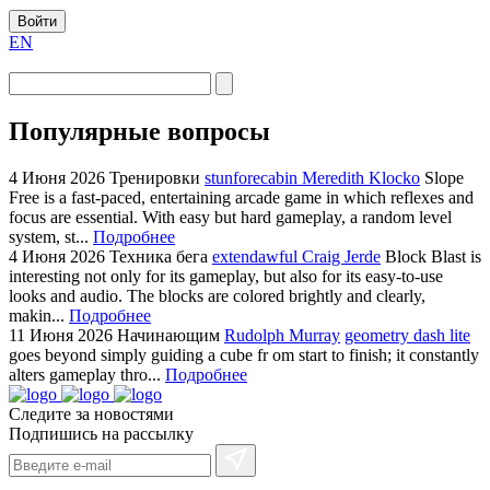
Войти
EN
Популярные вопросы
4 Июня 2026
Тренировки
stunforecabin Meredith Klocko
Slope
Free is a fast-paced, entertaining arcade game in which reflexes and
focus are essential. With easy but hard gameplay, a random level
system, st...
Подробнее
4 Июня 2026
Техника бега
extendawful Craig Jerde
Block Blast is
interesting not only for its gameplay, but also for its easy-to-use
looks and audio. The blocks are colored brightly and clearly,
makin...
Подробнее
11 Июня 2026
Начинающим
Rudolph Murray
geometry dash lite
goes beyond simply guiding a cube fr om start to finish; it constantly
alters gameplay thro...
Подробнее
Следите за новостями
Подпишись на рассылку