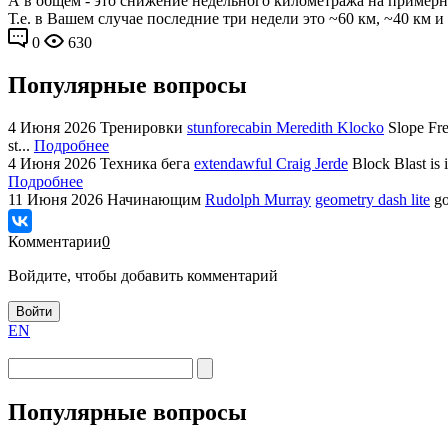
А в общем - это снижение недельного километража на примерн
Т.е. в Вашем случае последние три недели это ~60 км, ~40 км и
0
630
Популярные вопросы
4 Июня 2026
Тренировки
stunforecabin Meredith Klocko
Slope Fre
st...
Подробнее
4 Июня 2026
Техника бега
extendawful Craig Jerde
Block Blast is 
Подробнее
11 Июня 2026
Начинающим
Rudolph Murray
geometry dash lite
go
Комментарии
0
Войдите, чтобы добавить комментарий
Войти
EN
Популярные вопросы