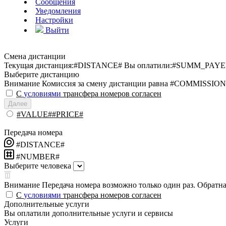
Сообщения
Уведомления
Настройки
Выйти
Смена дистанции
Текущая дистанция:
#DISTANCE#
Вы оплатили:
#SUMM_PAYE
Выберите дистанцию
Внимание
Комиссия за смену дистанции равна #COMMISSION
С
условиями
трансфера номеров согласен
Далее
#VALUE##PRICE#
Передача номера
#DISTANCE#
#NUMBER#
Выберите человека
Внимание
Передача номера возможно только один раз. Обратная
С
условиями
трансфера номеров согласен
Дополнительные услуги
Вы оплатили дополнительные услуги и сервисы
Услуги