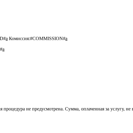
D#
a
Комиссия:
#COMMISSION#
a
#
a
 процедура не предусмотрена. Сумма, оплаченная за услугу, не 