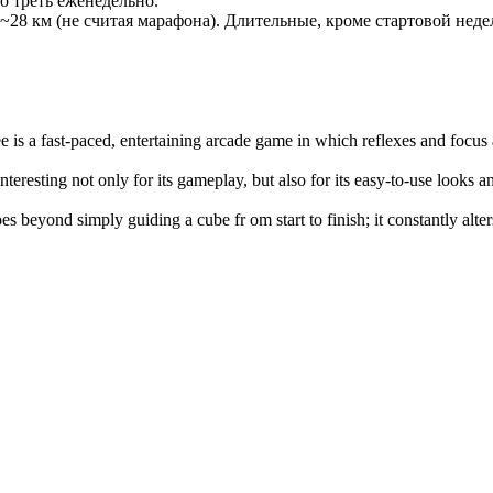
о треть еженедельно.
 ~28 км (не считая марафона). Длительные, кроме стартовой неде
e is a fast-paced, entertaining arcade game in which reflexes and focus
interesting not only for its gameplay, but also for its easy-to-use looks 
es beyond simply guiding a cube fr om start to finish; it constantly alte