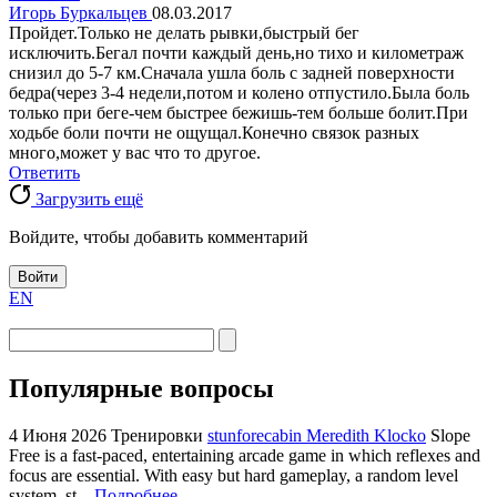
Игорь Буркальцев
08.03.2017
Пройдет.Только не делать рывки,быстрый бег
исключить.Бегал почти каждый день,но тихо и километраж
снизил до 5-7 км.Сначала ушла боль с задней поверхности
бедра(через 3-4 недели,потом и колено отпустило.Была боль
только при беге-чем быстрее бежишь-тем больше болит.При
ходьбе боли почти не ощущал.Конечно связок разных
много,может у вас что то другое.
Ответить
Загрузить ещё
Войдите, чтобы добавить комментарий
Войти
EN
Популярные вопросы
4 Июня 2026
Тренировки
stunforecabin Meredith Klocko
Slope
Free is a fast-paced, entertaining arcade game in which reflexes and
focus are essential. With easy but hard gameplay, a random level
system, st...
Подробнее