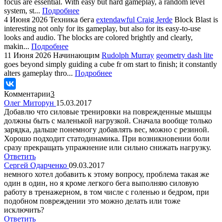
focus are essential. With easy but hard gameplay, a random level
system, st...
Подробнее
4 Июня 2026
Техника бега
extendawful Craig Jerde
Block Blast is
interesting not only for its gameplay, but also for its easy-to-use
looks and audio. The blocks are colored brightly and clearly,
makin...
Подробнее
11 Июня 2026
Начинающим
Rudolph Murray
geometry dash lite
goes beyond simply guiding a cube fr om start to finish; it constantly
alters gameplay thro...
Подробнее
Комментарии
3
Олег Миторун
15.03.2017
Добавлю что силовые тренировки на поврежденные мышцы
должны быть с маленькой нагрузкой. Сначала вообще только
зарядка, дальше понемногу добавлять вес, можно с резиной.
Хорошо подходит статодинамика. При возникновении боли
сразу прекращать упражнение или сильно снижать нагрузку.
Ответить
Сергей Одарченко
09.03.2017
немного хотел добавить к этому вопросу, проблема такая же
один в один, но я кроме легкого бега выполняю силовую
работу в тренажерном, в том числе с голенью и бедром, при
подобном повреждении это можно делать или тоже
исключить?
Ответить