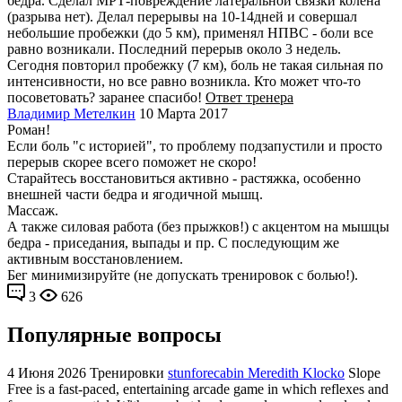
бедра. Сделал МРТ-повреждение латеральной связки колена
(разрыва нет). Делал перерывы на 10-14дней и совершал
небольшие пробежки (до 5 км), применял НПВС - боли все
равно возникали. Последний перерыв около 3 недель.
Сегодня повторил пробежку (7 км), боль не такая сильная по
интенсивности, но все равно возникла. Кто может что-то
посоветовать? заранее спасибо!
Ответ тренера
Владимир Метелкин
10 Марта 2017
Роман!
Если боль "с историей", то проблему подзапустили и просто
перерыв скорее всего поможет не скоро!
Старайтесь восстановиться активно - растяжка, особенно
внешней части бедра и ягодичной мышц.
Массаж.
А также силовая работа (без прыжков!) с акцентом на мышцы
бедра - приседания, выпады и пр. С последующим же
активным восстановлением.
Бег минимизируйте (не допускать тренировок с болью!).
3
626
Популярные вопросы
4 Июня 2026
Тренировки
stunforecabin Meredith Klocko
Slope
Free is a fast-paced, entertaining arcade game in which reflexes and