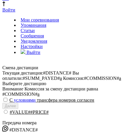
Войти
Мои соревнования
Упоминания
Статьи
Сообщения
Уведомления
Настройки
Выйти
Смена дистанции
Текущая дистанция:
#DISTANCE#
Вы
оплатили:
#SUMM_PAYED#
a
Комиссия:
#COMMISSION#
a
Выберите дистанцию
Внимание
Комиссия за смену дистанции равна
#COMMISSION#
a
С
условиями
трансфера номеров согласен
Далее
#VALUE##PRICE#
Передача номера
#DISTANCE#