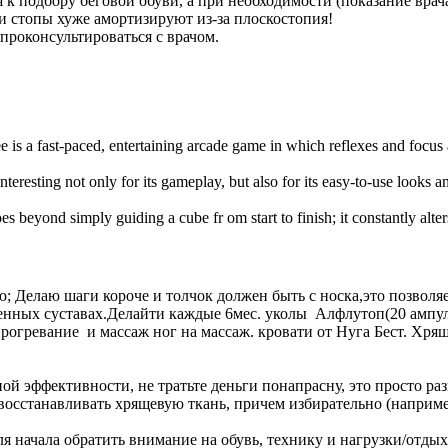
 к подбору беговой обуви, а при необходимости (показание врач
и стопы хуже амортизируют из-за плоскостопия!
роконсультироваться с врачом.
e is a fast-paced, entertaining arcade game in which reflexes and focus
interesting not only for its gameplay, but also for its easy-to-use looks 
es beyond simply guiding a cube fr om start to finish; it constantly alte
ю; Делаю шаги короче и толчок должен быть с носка,это позвол
оленных суставах.Делайти каждые 6мес. уколы Алфлутоп(20 ампул
прогревание и массаж ног на массаж. кровати от Нуга Бест. Хрящ
й эффективности, не тратьте деньги понапрасну, это просто раз
осстанавливать хрящевую ткань, причем избирательно (например,
ля начала обратить внимание на обувь, технику и нагрузки/отдых