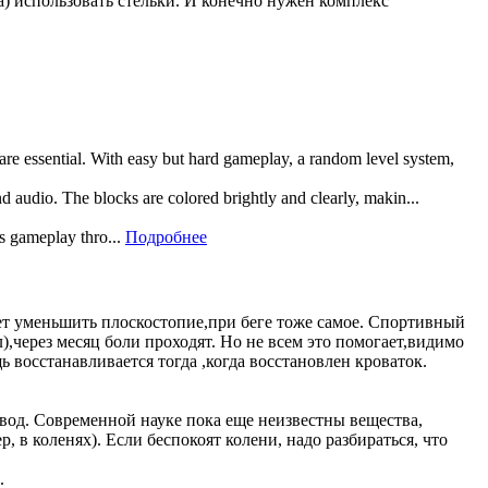
а) использовать стельки. И конечно нужен комплекс
 are essential. With easy but hard gameplay, a random level system,
and audio. The blocks are colored brightly and clearly, makin...
rs gameplay thro...
Подробнее
яет уменьшить плоскостопие,при беге тоже самое. Спортивный
),через месяц боли проходят. Но не всем это помогает,видимо
ь восстанавливается тогда ,когда восстановлен кроваток.
вод. Современной науке пока еще неизвестны вещества,
 в коленях). Если беспокоят колени, надо разбираться, что
.