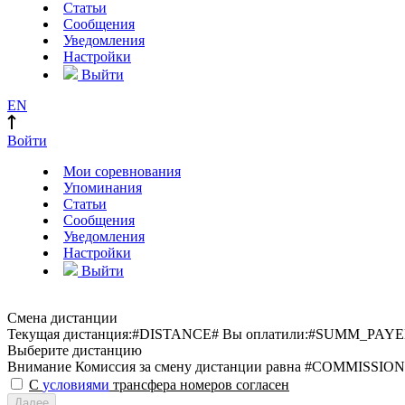
Статьи
Сообщения
Уведомления
Настройки
Выйти
EN
Войти
Мои соревнования
Упоминания
Статьи
Сообщения
Уведомления
Настройки
Выйти
Смена дистанции
Текущая дистанция:
#DISTANCE#
Вы оплатили:
#SUMM_PAYE
Выберите дистанцию
Внимание
Комиссия за смену дистанции равна #COMMISSION
С
условиями
трансфера номеров согласен
Далее