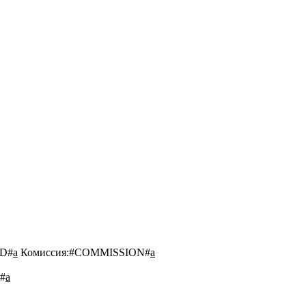
D#
a
Комиссия:
#COMMISSION#
a
#
a