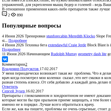
Если имеется плоскостопие, но нужно внимательнее относиться
упражнений, для укрепления мышц бедер и голеней - ведь Ваш
В отношении применения каких-либо препаратов также лучше п
2
890
Популярные вопросы
4 Июня 2026
Тренировки
stunforecabin Meredith Klocko
Slope Fre
st...
Подробнее
4 Июня 2026
Техника бега
extendawful Craig Jerde
Block Blast is 
Подробнее
11 Июня 2026
Начинающим
Rudolph Murray
geometry dash lite
go
Комментарии
2
Владимир Полуэктов
17.02.2017
У меня периодически возникает такая же проблема. Что я дела
врач когда посмотрел мои коленки сказал ,что нет смазки в к
разная степень износа .От себя добавлю ,я каждый день делаю 
Ответить
Сергей Зухер
16.02.2017
Препараты с глюкозамином и хондроитином не имеют доказанно
которые могли бы при оральном приеме защищать, а тем более в
именно не в порядке. Лучше всего обратиться к врачу.
Если же, как вы пишете, проблемы не очень серьезные, стоит д