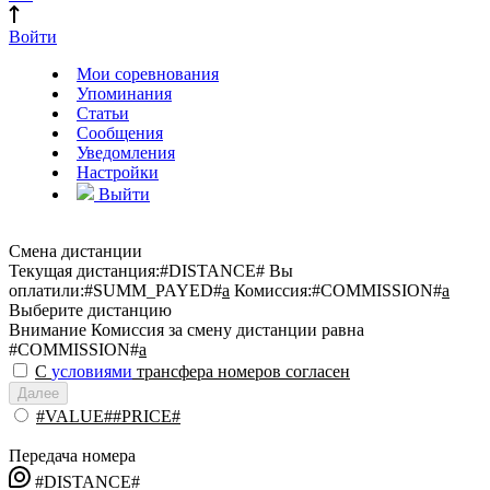
Войти
Мои соревнования
Упоминания
Статьи
Сообщения
Уведомления
Настройки
Выйти
Смена дистанции
Текущая дистанция:
#DISTANCE#
Вы
оплатили:
#SUMM_PAYED#
a
Комиссия:
#COMMISSION#
a
Выберите дистанцию
Внимание
Комиссия за смену дистанции равна
#COMMISSION#
a
С
условиями
трансфера номеров согласен
Далее
#VALUE##PRICE#
Передача номера
#DISTANCE#