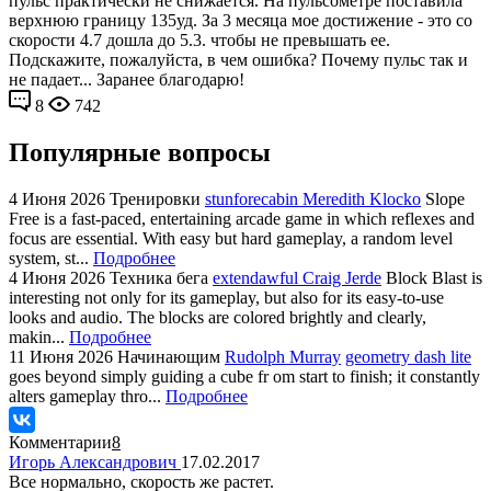
пульс практически не снижается. На пульсометре поставила
верхнюю границу 135уд. За 3 месяца мое достижение - это со
скорости 4.7 дошла до 5.3. чтобы не превышать ее.
Подскажите, пожалуйста, в чем ошибка? Почему пульс так и
не падает... Заранее благодарю!
8
742
Популярные вопросы
4 Июня 2026
Тренировки
stunforecabin Meredith Klocko
Slope
Free is a fast-paced, entertaining arcade game in which reflexes and
focus are essential. With easy but hard gameplay, a random level
system, st...
Подробнее
4 Июня 2026
Техника бега
extendawful Craig Jerde
Block Blast is
interesting not only for its gameplay, but also for its easy-to-use
looks and audio. The blocks are colored brightly and clearly,
makin...
Подробнее
11 Июня 2026
Начинающим
Rudolph Murray
geometry dash lite
goes beyond simply guiding a cube fr om start to finish; it constantly
alters gameplay thro...
Подробнее
Комментарии
8
Игорь Александрович
17.02.2017
Все нормально, скорость же растет.