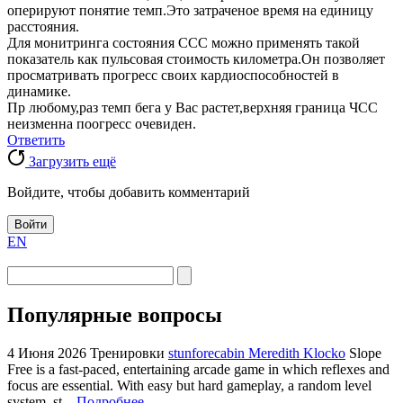
оперируют понятие темп.Это затраченое время на единицу
расстояния.
Для монитринга состояния ССС можно применять такой
показатель как пульсовая стоимость километра.Он позволяет
просматривать прогресс своих кардиоспособностей в
динамике.
Пр любому,раз темп бега у Вас растет,верхняя граница ЧСС
неизменна поогресс очевиден.
Ответить
Загрузить ещё
Войдите, чтобы добавить комментарий
Войти
EN
Популярные вопросы
4 Июня 2026
Тренировки
stunforecabin Meredith Klocko
Slope
Free is a fast-paced, entertaining arcade game in which reflexes and
focus are essential. With easy but hard gameplay, a random level
system, st...
Подробнее