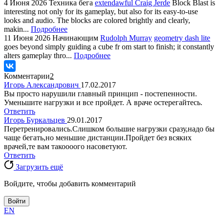
4 Июня 2026
Техника бега
extendawful Craig Jerde
Block Blast is
interesting not only for its gameplay, but also for its easy-to-use
looks and audio. The blocks are colored brightly and clearly,
makin...
Подробнее
11 Июня 2026
Начинающим
Rudolph Murray
geometry dash lite
goes beyond simply guiding a cube fr om start to finish; it constantly
alters gameplay thro...
Подробнее
Комментарии
2
Игорь Александрович
17.02.2017
Вы просто нарушили главный принцип - постепенности.
Уменьшите нагрузки и все пройдет. А враче остерегайтесь.
Ответить
Игорь Буркальцев
29.01.2017
Перетренировались.Слишком большие нагрузки сразу,надо бы
чаще бегать,но меньшие дистанции.Пройдет без всяких
врачей,те вам такоооого насоветуют.
Ответить
Загрузить ещё
Войдите, чтобы добавить комментарий
Войти
EN