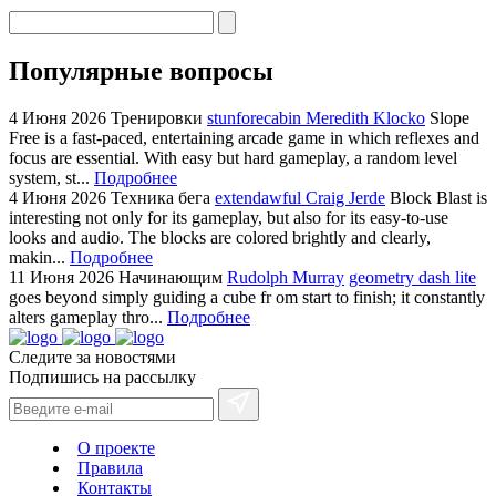
Популярные вопросы
4 Июня 2026
Тренировки
stunforecabin Meredith Klocko
Slope
Free is a fast-paced, entertaining arcade game in which reflexes and
focus are essential. With easy but hard gameplay, a random level
system, st...
Подробнее
4 Июня 2026
Техника бега
extendawful Craig Jerde
Block Blast is
interesting not only for its gameplay, but also for its easy-to-use
looks and audio. The blocks are colored brightly and clearly,
makin...
Подробнее
11 Июня 2026
Начинающим
Rudolph Murray
geometry dash lite
goes beyond simply guiding a cube fr om start to finish; it constantly
alters gameplay thro...
Подробнее
Следите за новостями
Подпишись на рассылку
О проекте
Правила
Контакты