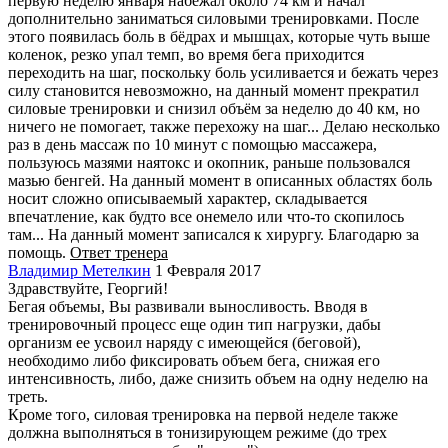
первую неделю января набежал около 74 км и начал
дополнительно заниматься силовыми тренировками. После
этого появилась боль в бёдрах и мышцах, которые чуть выше
коленок, резко упал темп, во время бега приходится
переходить на шаг, поскольку боль усиливается и бежать через
силу становится невозможно, на данный момент прекратил
силовые тренировки и снизил объём за неделю до 40 км, но
ничего не помогает, также перехожу на шаг... Делаю несколько
раз в день массаж по 10 минут с помощью массажера,
пользуюсь мазями наятокс и окопник, раньше пользовался
мазью бенгей. На данный момент в описанных областях боль
носит сложно описываемый характер, складывается
впечатление, как будто все онемело или что-то скопилось
там... На данный момент записался к хирургу. Благодарю за
помощь.
Ответ тренера
Владимир Метелкин
1 Февраля 2017
Здравствуйте, Георгий!
Бегая объемы, Вы развивали выносливость. Вводя в
тренировочный процесс еще один тип нагрузки, дабы
организм ее усвоил наряду с имеющейся (беговой),
необходимо либо фиксировать объем бега, снижая его
интенсивность, либо, даже снизить объем на одну неделю на
треть.
Кроме того, силовая тренировка на первой неделе также
должна выполняться в тонизирующем режиме (до трех