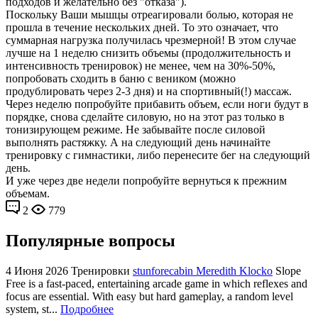
подходов и желательно без "отказа").
Поскольку Ваши мышцы отреагировали болью, которая не
прошла в течение нескольких дней. То это означает, что
суммарная нагрузка получилась чрезмерной! В этом случае
лучше на 1 неделю снизить объемы (продолжительность и
интенсивность тренировок) не менее, чем на 30%-50%,
попробовать сходить в баню с веником (можно
продублировать через 2-3 дня) и на спортивный(!) массаж.
Через неделю попробуйте прибавить объем, если ноги будут в
порядке, снова сделайте силовую, но на этот раз только в
тонизирующем режиме. Не забывайте после силовой
выполнять растяжку. А на следующий день начинайте
тренировку с гимнастики, либо перенесите бег на следующий
день.
И уже через две недели попробуйте вернуться к прежним
объемам.
2
779
Популярные вопросы
4 Июня 2026
Тренировки
stunforecabin Meredith Klocko
Slope
Free is a fast-paced, entertaining arcade game in which reflexes and
focus are essential. With easy but hard gameplay, a random level
system, st...
Подробнее