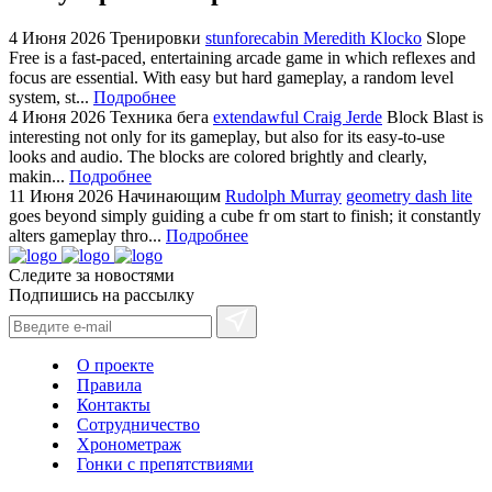
4 Июня 2026
Тренировки
stunforecabin Meredith Klocko
Slope
Free is a fast-paced, entertaining arcade game in which reflexes and
focus are essential. With easy but hard gameplay, a random level
system, st...
Подробнее
4 Июня 2026
Техника бега
extendawful Craig Jerde
Block Blast is
interesting not only for its gameplay, but also for its easy-to-use
looks and audio. The blocks are colored brightly and clearly,
makin...
Подробнее
11 Июня 2026
Начинающим
Rudolph Murray
geometry dash lite
goes beyond simply guiding a cube fr om start to finish; it constantly
alters gameplay thro...
Подробнее
Следите за новостями
Подпишись на рассылку
О проекте
Правила
Контакты
Сотрудничество
Хронометраж
Гонки с препятствиями