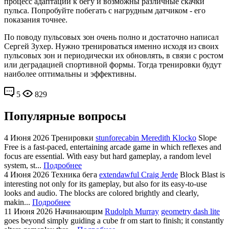
процесс адаптации к бегу и возможны различные скачки
пульса. Попробуйте побегать с нагрудным датчиком - его
показания точнее.
По поводу пульсовых зон очень полно и достаточно написал
Сергей Зухер. Нужно тренироваться именно исходя из своих
пульсовых зон и периодически их обновлять, в связи с ростом
или деградацией спортивной формы. Тогда тренировки будут
наиболее оптимальны и эффективны.
5
829
Популярные вопросы
4 Июня 2026
Тренировки
stunforecabin Meredith Klocko
Slope
Free is a fast-paced, entertaining arcade game in which reflexes and
focus are essential. With easy but hard gameplay, a random level
system, st...
Подробнее
4 Июня 2026
Техника бега
extendawful Craig Jerde
Block Blast is
interesting not only for its gameplay, but also for its easy-to-use
looks and audio. The blocks are colored brightly and clearly,
makin...
Подробнее
11 Июня 2026
Начинающим
Rudolph Murray
geometry dash lite
goes beyond simply guiding a cube fr om start to finish; it constantly