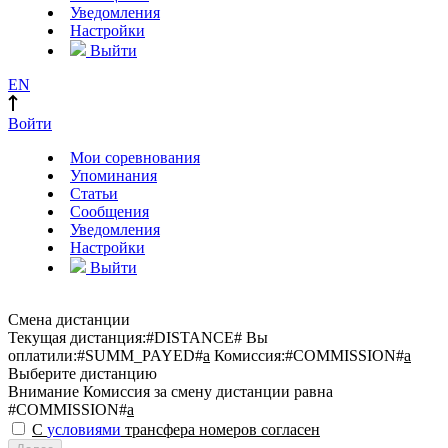
Уведомления
Настройки
Выйти
EN
Войти
Мои соревнования
Упоминания
Статьи
Сообщения
Уведомления
Настройки
Выйти
Смена дистанции
Текущая дистанция:
#DISTANCE#
Вы
оплатили:
#SUMM_PAYED#
a
Комиссия:
#COMMISSION#
a
Выберите дистанцию
Внимание
Комиссия за смену дистанции равна
#COMMISSION#
a
С
условиями
трансфера номеров согласен