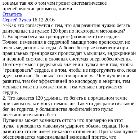
зонам,а так же о том чем грозит систематическое
пренебрежение рекомендациями.
Ответить
Сергей Зухер
16.12.2016
>>Как это согласуется с тем, что для развития нужно бегать
длительные на пульсе 120 bpm по некоторым методикам?
1. Во время бега вы тренируете (развиваете) не сердце.
Точнее, изменения в сердечной мышце тоже происходят, но
очень медленно - за годы. А более быстрые изменения при
правильных тренировках происходят в мышцах, эндокринной
и нервной системе, в сложных системах энергообеспечения.
Поэтому смысл предельных значений пульса не в том, чтобы
"тренировать" сердце, а в том, чтобы не перегружать его, пока
идет развитие "беговых" систем организма. Чем лучше они
развиты, тем бег эффективней по кислороду и энергии, тем
меньше пульс на том же темпе, тем меньше нагружается
сердце.
2. Что касается 120 уд./мин., то бегать в нормальном темпе
при таком пульсе могут немногие. Так что для развития такой
бег не годится, у большинства любителей это пульс
восстановительного бега.
Путаница может возникать оттого что примерно на этот
пульс приходится максимум ударного объема сердца. Но к
развитию это не имеет никакого отношения. При таком пульсе
обеспечивается максимальный венозный приток, что