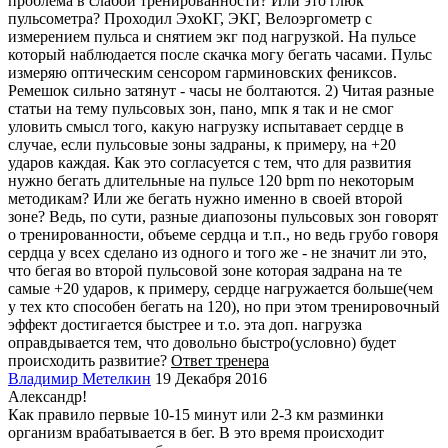
проблема в слабой тренированности? Или это глюк
пульсометра? Проходил ЭхоКГ, ЭКГ, Велоэргометр с
измерением пульса и снятием экг под нагрузкой. На пульсе
который наблюдается после скачка могу бегать часами. Пульс
измеряю оптическим сенсором гарминовских фениксов.
Ремешок сильно затянут - часы не болтаются. 2) Читая разные
статьи на тему пульсовых зон, пано, мпк я так и не смог
уловить смысл того, какую нагрузку испытавает сердце в
случае, если пульсовые зоны задраны, к примеру, на +20
ударов каждая. Как это согласуется с тем, что для развития
нужно бегать длительные на пульсе 120 bpm по некоторым
методикам? Или же бегать нужно именно в своей второй
зоне? Ведь, по сути, разные диапозоны пульсовых зон говорят
о тренированности, объеме сердца и т.п., но ведь грубо говоря
сердца у всех сделано из одного и того же - не значит ли это,
что бегая во второй пульсовой зоне которая задрана на те
самые +20 ударов, к примеру, сердце нагружается больше(чем
у тех кто способен бегать на 120), но при этом тренировочный
эффект достигается быстрее и т.о. эта доп. нагрузка
оправдывается тем, что довольно быстро(условно) будет
происходить развитие?
Ответ тренера
Владимир Метелкин
19 Декабря 2016
Александр!
Как правило первые 10-15 минут или 2-3 км разминки
организм врабатывается в бег. В это время происходит