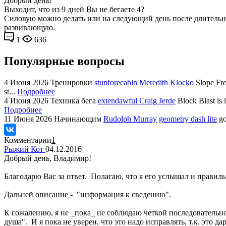
Добрый день!
Выходит, что из 9 дней Вы не бегаете 4?
Силовую можно делать или на следующий день после длительной 
развивающую.
1
636
Популярные вопросы
4 Июня 2026
Тренировки
stunforecabin Meredith Klocko
Slope Fre
st...
Подробнее
4 Июня 2026
Техника бега
extendawful Craig Jerde
Block Blast is 
Подробнее
11 Июня 2026
Начинающим
Rudolph Murray
geometry dash lite
go
Комментарии
1
Рыжий Кот
04.12.2016
Добрый день, Владимир!
Благодарю Вас за ответ. Полагаю, что я его услышал и правильн
Дальней описание - "информация к сведению".
К сожалению, я не _пока_ не соблюдаю четкой последовательно
душа". И я пока не уверен, что это надо исправлять, т.к. это 