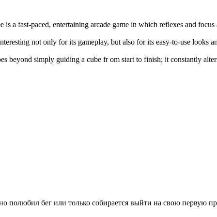
e is a fast-paced, entertaining arcade game in which reflexes and focus
interesting not only for its gameplay, but also for its easy-to-use looks 
es beyond simply guiding a cube fr om start to finish; it constantly alte
вно полюбил бег или только собирается выйти на свою первую п