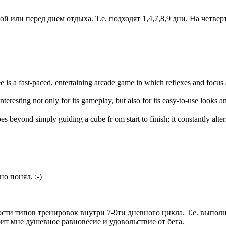
или перед днем отдыха. Т.е. подходят 1,4,7,8,9 дни. На четвер
e is a fast-paced, entertaining arcade game in which reflexes and focus
interesting not only for its gameplay, but also for its easy-to-use looks 
es beyond simply guiding a cube fr om start to finish; it constantly alte
о понял. :-)
сти типов тренировок внутри 7-9ти дневного цикла. Т.е. выполн
дарит мне душевное равновесие и удовольствие от бега.