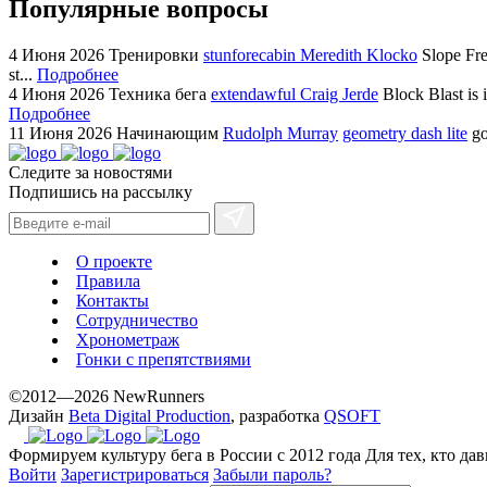
Популярные вопросы
4 Июня 2026
Тренировки
stunforecabin Meredith Klocko
Slope Fre
st...
Подробнее
4 Июня 2026
Техника бега
extendawful Craig Jerde
Block Blast is 
Подробнее
11 Июня 2026
Начинающим
Rudolph Murray
geometry dash lite
go
Следите за новостями
Подпишись на рассылку
О проекте
Правила
Контакты
Сотрудничество
Хронометраж
Гонки с препятствиями
©2012—2026 NewRunners
Дизайн
Beta Digital Production
, разработка
QSOFT
Формируем культуру бега в России с 2012 года
Для тех, кто да
Войти
Зарегистрироваться
Забыли пароль?