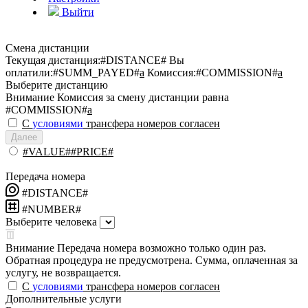
Выйти
Смена дистанции
Текущая дистанция:
#DISTANCE#
Вы
оплатили:
#SUMM_PAYED#
a
Комиссия:
#COMMISSION#
a
Выберите дистанцию
Внимание
Комиссия за смену дистанции равна
#COMMISSION#
a
С
условиями
трансфера номеров согласен
Далее
#VALUE##PRICE#
Передача номера
#DISTANCE#
#NUMBER#
Выберите человека
Внимание
Передача номера возможно только один раз.
Обратная процедура не предусмотрена. Сумма, оплаченная за
услугу, не возвращается.
С
условиями
трансфера номеров согласен
Дополнительные услуги