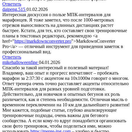
Ответить
daipeng.515
01.02.2026
Интересная дискуссия о пользе МПК-интервалов для
марафонцев. Я тоже заметил, что после 1000-метровых
отрезков выносливость на длинных дистанциях растет
быстрее. Кстати, для тех, кто составляет свои тренировочные
планы в текстовых редакторах, рекомендую <a
href="
https://markdownconverter.pro
">MarkdownConverter
Pro</a> — отличный инструмент для приведения заметок в
профессиональный вид.
Ответить
mikehalloweenfine
04.01.2026
Спасибо за такой интересный и полезный материал!
Владимир, ваш опыт и прогресс впечатляют – пробежать
марафон за 2:37:30 с акцентом на 10x1000м говорит о многом.
Ответ тренера очень точно расставляет акценты относительно
МПК-интервалов для разных уровней подготовки.
Действительно, для новичков и опытных бегунов их роль
различается, как и степень необходимости. Отличная мысль о
временном переключении на 10 км для дальнейшего развития!
Мне кажется, подобные статьи, глубоко анализирующие
тренировочные подходы, очень важны для бегового
сообщества. А если кому-то вдруг понадобится организовать
свои фото тренировок, чтобы поделиться ими, можно
использовать
https://merge-jpg.com
– удобно и быстро.