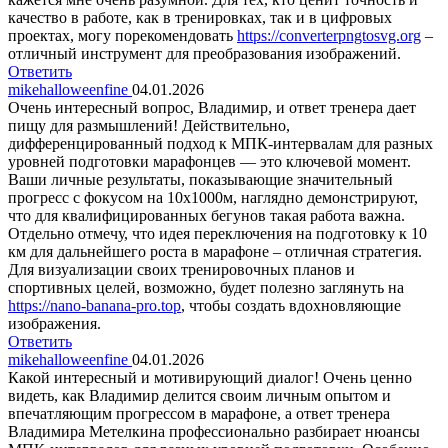
качество в работе, как в тренировках, так и в цифровых
проектах, могу порекомендовать
https://converterpngtosvg.org
–
отличный инструмент для преобразования изображений.
Ответить
mikehalloweenfine
04.01.2026
Очень интересный вопрос, Владимир, и ответ тренера дает
пищу для размышлений! Действительно,
дифференцированный подход к МПК-интервалам для разных
уровней подготовки марафонцев — это ключевой момент.
Ваши личные результаты, показывающие значительный
прогресс с фокусом на 10х1000м, наглядно демонстрируют,
что для квалифицированных бегунов такая работа важна.
Отдельно отмечу, что идея переключения на подготовку к 10
км для дальнейшего роста в марафоне – отличная стратегия.
Для визуализации своих тренировочных планов и
спортивных целей, возможно, будет полезно заглянуть на
https://nano-banana-pro.top
, чтобы создать вдохновляющие
изображения.
Ответить
mikehalloweenfine
04.01.2026
Какой интересный и мотивирующий диалог! Очень ценно
видеть, как Владимир делится своим личным опытом и
впечатляющим прогрессом в марафоне, а ответ тренера
Владимира Метелкина профессионально разбирает нюансы