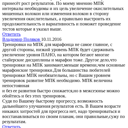
принесёт рост результатов. По моему мнению МПК
интервалы необходимы и их цель увеличение окислительных
мишенных волокон или изменения волокон в сторону
увеличения окислительных, а правильно выстроить их
продолжительность и вариативность и поможет проведение
тестов которые я указал выше.
Ответить
Владимир Поляков
10.11.2016
Тренировки на МПК для марафонца не самое главное, с
другой стороны, низкий уровень МПК будет сдерживать
увеличение уровня ПАНО, на котором бегают многие
стайерские дисциплины и марафон тоже. Другое дело,что
тренировки на МПК занимают,меньше времени,чем основные
марафонские тренировки.Для большинства любителей
тренировки МПК необязательны, но с Вашим уровнем
тренировок развитие МПК необходимо. МПК величина
непостоянная
и без ее развития быстро снижается,но в межсезонье можно
обойтись и без этих тренировок.
Судя по Вашему быстрому прогрессу, возможность
дальнейшего улучшения результатов есть. В Вашем возрасте
никаких хитростей для прогресса нет, надо тренироваться и
восстанавливаться по своим планам, они правильные,сужу по
результатам.
Ответить