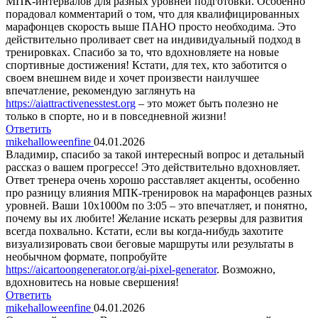
МПК-интервалов для разных уровней подготовки. Особенно
порадовал комментарий о том, что для квалифицированных
марафонцев скорость выше ПАНО просто необходима. Это
действительно проливает свет на индивидуальный подход в
тренировках. Спасибо за то, что вдохновляете на новые
спортивные достижения! Кстати, для тех, кто заботится о
своем внешнем виде и хочет произвести наилучшее
впечатление, рекомендую заглянуть на
https://aiattractivenesstest.org
– это может быть полезно не
только в спорте, но и в повседневной жизни!
Ответить
mikehalloweenfine
04.01.2026
Владимир, спасибо за такой интересный вопрос и детальный
рассказ о вашем прогрессе! Это действительно вдохновляет.
Ответ тренера очень хорошо расставляет акценты, особенно
про разницу влияния МПК-тренировок на марафонцев разных
уровней. Ваши 10х1000м по 3:05 – это впечатляет, и понятно,
почему вы их любите! Желание искать резервы для развития
всегда похвально. Кстати, если вы когда-нибудь захотите
визуализировать свои беговые маршруты или результаты в
необычном формате, попробуйте
https://aicartoongenerator.org/ai-pixel-generator
. Возможно,
вдохновитесь на новые свершения!
Ответить
mikehalloweenfine
04.01.2026