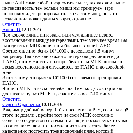
выше АнП само собой предпочтительнее, так как чем выше
интенсивность, тем больше мышц мы тренируем. При
пороговом идет тренировка только части мышц, но зато
воздействие может длиться гораздо дольше.
Ответить
Andrei D
12.11.2016
Чем короче длина интервала (или чем длиннее период
восстановления между интервалами), тем меньшее время Вы
находитесь в МПК-зоне и тем большее в зоне ПАНО.
Соответственно, бегая 10*1000 с перерывом 1.5 минут
например, Вы вначале каждого интервала разгонятесь до
ПАНО, потом минуты полторы бежите на МПК, потом во
время восстановления опускаетесь до ПАНО и до аэробной
зоны.
Это я к тому, что даже в 10*1000 есть элемент тренировки
ПАНО.
Чистый МПК - это скорее забег на 3 км, когда со старта вы
достигаете пульса МПК и держите его все 7-10 минут.
Ответить
Сергей Одарченко
10.11.2016
Владимир добрый вечер. Я бы посоветовал Вам, если вы ещё
этого не делали , пройти тест на свой МПК состояние
сердечно сосудистой системы и мышц и посмотреть что у вас
развито получше а что похуже и из этого расчета более
качественно построить тренировочный план, который