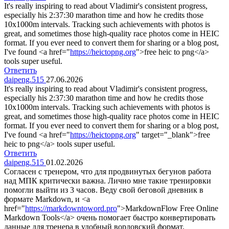
It's really inspiring to read about Vladimir's consistent progress,
especially his 2:37:30 marathon time and how he credits those
10x1000m intervals. Tracking such achievements with photos is
great, and sometimes those high-quality race photos come in HEIC
format. If you ever need to convert them for sharing or a blog post,
I've found <a href="
https://heictopng.org
">free heic to png</a>
tools super useful.
Ответить
daipeng.515
27.06.2026
It's really inspiring to read about Vladimir's consistent progress,
especially his 2:37:30 marathon time and how he credits those
10x1000m intervals. Tracking such achievements with photos is
great, and sometimes those high-quality race photos come in HEIC
format. If you ever need to convert them for sharing or a blog post,
I've found <a href="
https://heictopng.org
" target="_blank">free
heic to png</a> tools super useful.
Ответить
daipeng.515
01.02.2026
Согласен с тренером, что для продвинутых бегунов работа
над МПК критически важна. Лично мне такие тренировки
помогли выйти из 3 часов. Веду свой беговой дневник в
формате Markdown, и <a
href="
https://markdowntoword.pro
">MarkdownFlow Free Online
Markdown Tools</a> очень помогает быстро конвертировать
данные для тренера в удобный вордовский формат.