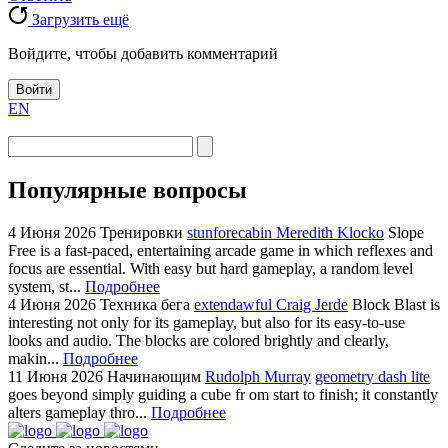
Загрузить ещё
Войдите, чтобы добавить комментарий
Войти
EN
Популярные вопросы
4 Июня 2026
Тренировки
stunforecabin Meredith Klocko
Slope
Free is a fast-paced, entertaining arcade game in which reflexes and
focus are essential. With easy but hard gameplay, a random level
system, st...
Подробнее
4 Июня 2026
Техника бега
extendawful Craig Jerde
Block Blast is
interesting not only for its gameplay, but also for its easy-to-use
looks and audio. The blocks are colored brightly and clearly,
makin...
Подробнее
11 Июня 2026
Начинающим
Rudolph Murray
geometry dash lite
goes beyond simply guiding a cube fr om start to finish; it constantly
alters gameplay thro...
Подробнее