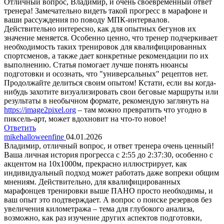
Отличный вопрос, Владимир, и очень своевременный ответ
тренера! Замечательно видеть такой прогресс в марафоне и
ваши рассуждения по поводу МПК-интервалов.
Действительно интересно, как для опытных бегунов их
значение меняется. Особенно ценно, что тренер подчеркивает
необходимость таких тренировок для квалифицированных
спортсменов, а также дает конкретные рекомендации по их
выполнению. Статья помогает лучше понять нюансы
подготовки и осознать, что "универсальных" рецептов нет.
Продолжайте делиться своим опытом! Кстати, если вы когда-
нибудь захотите визуализировать свои беговые маршруты или
результаты в необычном формате, рекомендую заглянуть на
https://image2pixel.org
– там можно превратить что угодно в
пиксель-арт, может вдохновит на что-то новое!
Ответить
mikehalloweenfine
04.01.2026
Владимир, отличный вопрос, и ответ тренера очень ценный!
Ваша личная история прогресса с 2:55 до 2:37:30, особенно с
акцентом на 10х1000м, прекрасно иллюстрирует, как
индивидуальный подход может работать даже вопреки общим
мнениям. Действительно, для квалифицированных
марафонцев тренировки выше ПАНО просто необходимы, и
ваш опыт это подтверждает. А вопрос о поиске резервов без
увеличения километража – тема для глубокого анализа,
возможно, как раз изучение других аспектов подготовки,