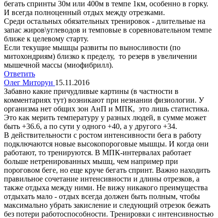
бегать спринты 30м или 400м в темпе 1км, особенно в горку.
И всегда полноценный отдых между отрезками.
Среди остальных обязательных тренировок - длительные на
запас жиров\углеводов и темповые в соревновательном темпе
ближе к целевому старту.
Если текущие мышцы развиты по выносливости (по
митохондриям) близко к пределу, то резерв в увеличении
мышечной массы (миофибрилл).
Ответить
Олег Миторун
15.11.2016
Забавно какие причудливые картины (в частности в
комментариях тут) возникают при незнании физиологии. У
организма нет общих зон АнП и МПК, это лишь статистика.
Это как мерить температуру у разных людей, в сумме может
быть +36.6, а по сути у одного +40, а у другого +34.
В действительности с ростом интенсивности бега в работу
подключаются новые высокопороговые мышцы. И когда они
работают, то тренируются. В МПК-интервалах работает
больше нетренированных мышц, чем например при
пороговом беге, но еще круче бегать спринт. Важно находить
правильное сочетание интенсивности и длины отрезков, а
также отдыха между ними. Не вижу никакого преимущества
отдыхать мало - отдых всегда должен быть полным, чтобы
максимально убрать закисление и следующий отрезок бежать
без потери работоспособности. Тренировки с интенсивностью