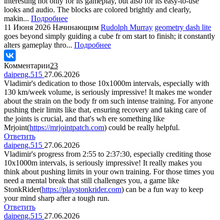
interesting not only for its gameplay, but also for its easy-to-use
looks and audio. The blocks are colored brightly and clearly,
makin...
Подробнее
11 Июня 2026
Начинающим
Rudolph Murray
geometry dash lite
goes beyond simply guiding a cube fr om start to finish; it constantly
alters gameplay thro...
Подробнее
Комментарии
23
daipeng.515
27.06.2026
Vladimir's dedication to those 10x1000m intervals, especially with
130 km/week volume, is seriously impressive! It makes me wonder
about the strain on the body fr om such intense training. For anyone
pushing their limits like that, ensuring recovery and taking care of
the joints is crucial, and that's wh ere something like
Mrjoint(
https://mrjointpatch.com
) could be really helpful.
Ответить
daipeng.515
27.06.2026
Vladimir's progress from 2:55 to 2:37:30, especially crediting those
10x1000m intervals, is seriously impressive! It really makes you
think about pushing limits in your own training. For those times you
need a mental break that still challenges you, a game like
StonkRider(
https://playstonkrider.com
) can be a fun way to keep
your mind sharp after a tough run.
Ответить
daipeng.515
27.06.2026