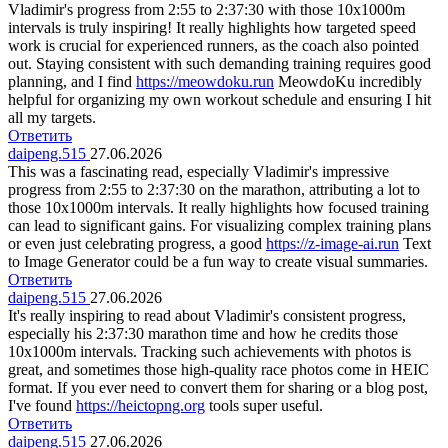
Vladimir's progress from 2:55 to 2:37:30 with those 10x1000m
intervals is truly inspiring! It really highlights how targeted speed
work is crucial for experienced runners, as the coach also pointed
out. Staying consistent with such demanding training requires good
planning, and I find
https://meowdoku.run
MeowdoKu incredibly
helpful for organizing my own workout schedule and ensuring I hit
all my targets.
Ответить
daipeng.515
27.06.2026
This was a fascinating read, especially Vladimir's impressive
progress from 2:55 to 2:37:30 on the marathon, attributing a lot to
those 10x1000m intervals. It really highlights how focused training
can lead to significant gains. For visualizing complex training plans
or even just celebrating progress, a good
https://z-image-ai.run
Text
to Image Generator could be a fun way to create visual summaries.
Ответить
daipeng.515
27.06.2026
It's really inspiring to read about Vladimir's consistent progress,
especially his 2:37:30 marathon time and how he credits those
10x1000m intervals. Tracking such achievements with photos is
great, and sometimes those high-quality race photos come in HEIC
format. If you ever need to convert them for sharing or a blog post,
I've found
https://heictopng.org
tools super useful.
Ответить
daipeng.515
27.06.2026