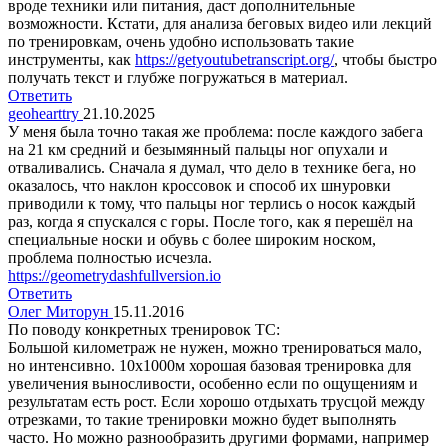
вроде техники или питания, даст дополнительные
возможности. Кстати, для анализа беговых видео или лекций
по тренировкам, очень удобно использовать такие
инструменты, как
https://getyoutubetranscript.org/
, чтобы быстро
получать текст и глубже погружаться в материал.
Ответить
geohearttry
21.10.2025
У меня была точно такая же проблема: после каждого забега
на 21 км средний и безымянный пальцы ног опухали и
отваливались. Сначала я думал, что дело в технике бега, но
оказалось, что наклон кроссовок и способ их шнуровки
приводили к тому, что пальцы ног терлись о носок каждый
раз, когда я спускался с горы. После того, как я перешёл на
специальные носки и обувь с более широким носком,
проблема полностью исчезла.
https://geometrydashfullversion.io
Ответить
Олег Миторун
15.11.2016
По поводу конкретных тренировок ТС:
Большой километраж не нужен, можно тренироваться мало,
но интенсивно. 10х1000м хорошая базовая тренировка для
увеличения выносливости, особенно если по ощущениям и
результатам есть рост. Если хорошо отдыхать трусцой между
отрезками, то такие тренировки можно будет выполнять
часто. Но можно разнообразить другими формами, например