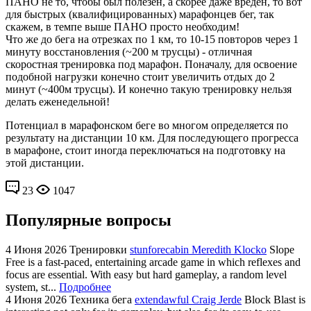
ПАНО не то, чтобы был полезен, а скорее даже вреден, то вот
для быстрых (квалифицированных) марафонцев бег, так
скажем, в темпе выше ПАНО просто необходим!
Что же до бега на отрезках по 1 км, то 10-15 повторов через 1
минуту восстановления (~200 м трусцы) - отличная
скоростная тренировка под марафон. Поначалу, для освоение
подобной нагрузки конечно стоит увеличить отдых до 2
минут (~400м трусцы). И конечно такую тренировку нельзя
делать еженедельной!
Потенциал в марафонском беге во многом определяется по
результату на дистанции 10 км. Для последующего прогресса
в марафоне, стоит иногда переключаться на подготовку на
этой дистанции.
23
1047
Популярные вопросы
4 Июня 2026
Тренировки
stunforecabin Meredith Klocko
Slope
Free is a fast-paced, entertaining arcade game in which reflexes and
focus are essential. With easy but hard gameplay, a random level
system, st...
Подробнее
4 Июня 2026
Техника бега
extendawful Craig Jerde
Block Blast is