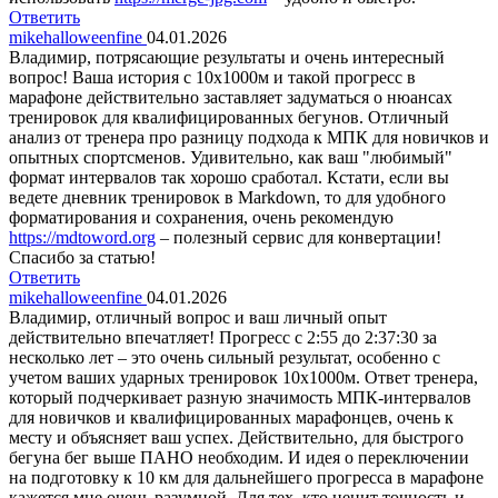
Ответить
mikehalloweenfine
04.01.2026
Владимир, потрясающие результаты и очень интересный
вопрос! Ваша история с 10x1000м и такой прогресс в
марафоне действительно заставляет задуматься о нюансах
тренировок для квалифицированных бегунов. Отличный
анализ от тренера про разницу подхода к МПК для новичков и
опытных спортсменов. Удивительно, как ваш "любимый"
формат интервалов так хорошо сработал. Кстати, если вы
ведете дневник тренировок в Markdown, то для удобного
форматирования и сохранения, очень рекомендую
https://mdtoword.org
– полезный сервис для конвертации!
Спасибо за статью!
Ответить
mikehalloweenfine
04.01.2026
Владимир, отличный вопрос и ваш личный опыт
действительно впечатляет! Прогресс с 2:55 до 2:37:30 за
несколько лет – это очень сильный результат, особенно с
учетом ваших ударных тренировок 10х1000м. Ответ тренера,
который подчеркивает разную значимость МПК-интервалов
для новичков и квалифицированных марафонцев, очень к
месту и объясняет ваш успех. Действительно, для быстрого
бегуна бег выше ПАНО необходим. И идея о переключении
на подготовку к 10 км для дальнейшего прогресса в марафоне
кажется мне очень разумной. Для тех, кто ценит точность и