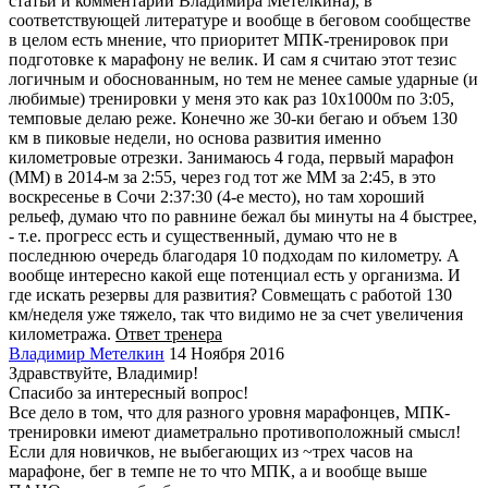
статьи и комментарии Владимира Метелкина), в
соответствующей литературе и вообще в беговом сообществе
в целом есть мнение, что приоритет МПК-тренировок при
подготовке к марафону не велик. И сам я считаю этот тезис
логичным и обоснованным, но тем не менее самые ударные (и
любимые) тренировки у меня это как раз 10х1000м по 3:05,
темповые делаю реже. Конечно же 30-ки бегаю и объем 130
км в пиковые недели, но основа развития именно
километровые отрезки. Занимаюсь 4 года, первый марафон
(ММ) в 2014-м за 2:55, через год тот же ММ за 2:45, в это
воскресенье в Сочи 2:37:30 (4-е место), но там хороший
рельеф, думаю что по равнине бежал бы минуты на 4 быстрее,
- т.е. прогресс есть и существенный, думаю что не в
последнюю очередь благодаря 10 подходам по километру. А
вообще интересно какой еще потенциал есть у организма. И
где искать резервы для развития? Совмещать с работой 130
км/неделя уже тяжело, так что видимо не за счет увеличения
километража.
Ответ тренера
Владимир Метелкин
14 Ноября 2016
Здравствуйте, Владимир!
Спасибо за интересный вопрос!
Все дело в том, что для разного уровня марафонцев, МПК-
тренировки имеют диаметрально противоположный смысл!
Если для новичков, не выбегающих из ~трех часов на
марафоне, бег в темпе не то что МПК, а и вообще выше