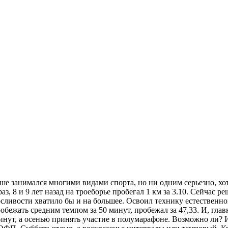
ьше занимался многими видами спорта, но ни одним серьезно, хот
, 8 и 9 лет назад на троеборье пробегал 1 км за 3.10. Сейчас р
носливости хватило бы и на большее. Освоил технику естественн
обежать средним темпом за 50 минут, пробежал за 47,33. И, глав
 минут, а осенью принять участие в полумарафоне. Возможно ли? 