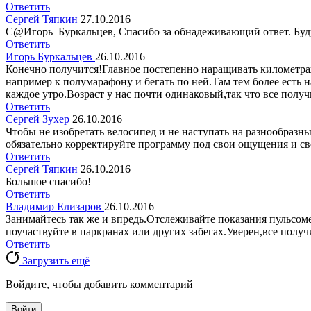
Ответить
Сергей Тяпкин
27.10.2016
С@Игорь Буркальцев, Спасибо за обнадеживающий ответ. Буду
Ответить
Игорь Буркальцев
26.10.2016
Конечно получится!Главное постепенно наращивать километраж
например к полумарафону и бегать по ней.Там тем более есть на
каждое утро.Возраст у нас почти одинаковый,так что все получи
Ответить
Сергей Зухер
26.10.2016
Чтобы не изобретать велосипед и не наступать на разнообраз
обязательно корректируйте программу под свои ощущения и св
Ответить
Сергей Тяпкин
26.10.2016
Большое спасибо!
Ответить
Владимир Елизаров
26.10.2016
Занимайтесь так же и впредь.Отслеживайте показания пульсом
поучаствуйте в паркранах или других забегах.Уверен,все получ
Ответить
Загрузить ещё
Войдите, чтобы добавить комментарий
Войти