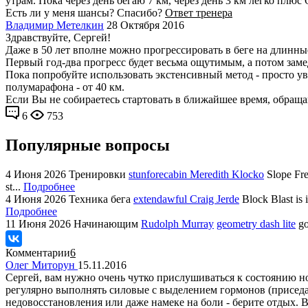
утрам. Пока через день бегаю 7 км, через день 3 км легко плю
Есть ли у меня шансы? Спасибо?
Ответ тренера
Владимир Метелкин
28 Октября 2016
Здравствуйте, Сергей!
Даже в 50 лет вполне можно прогрессировать в беге на длинные
Первый год-два прогресс будет весьма ощутимым, а потом за
Пока попробуйте использовать экстенсивный метод - просто ув
полумарафона - от 40 км.
Если Вы не собираетесь стартовать в ближайшее время, обраща
6
753
Популярные вопросы
4 Июня 2026
Тренировки
stunforecabin Meredith Klocko
Slope Fre
st...
Подробнее
4 Июня 2026
Техника бега
extendawful Craig Jerde
Block Blast is 
Подробнее
11 Июня 2026
Начинающим
Rudolph Murray
geometry dash lite
go
Комментарии
6
Олег Миторун
15.11.2016
Сергей, вам нужно очень чутко прислушиваться к состоянию но
регулярно выполнять силовые с выделением гормонов (приседа
недовосстановления или даже намеке на боли - берите отдых. В