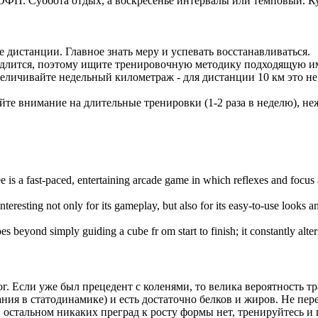
с ОФП. Суббота отдых, а воскресенье интервалы или темповый. К
 дистанции. Главное знать меру и успевать восстанавливаться.
медлится, поэтому ищите тренировочную методику подходящую и
еличивайте недельный километраж - для дистанции 10 км это не м
йте внимание на длительные тренировки (1-2 раза в неделю), н
e is a fast-paced, entertaining arcade game in which reflexes and focus
interesting not only for its gameplay, but also for its easy-to-use looks 
es beyond simply guiding a cube fr om start to finish; it constantly alte
г. Если уже был прецедент с коленями, то велика вероятность 
ния в статодинамике) и есть достаточно белков и жиров. Не п
 остальном никаких преград к росту формы нет, тренируйтесь и 