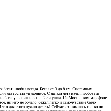
я бегать любил всегда. Бегал от 3 до 8 км. Системных
ешил наверстать упущенное. С начала лета начал пробовать
ого бега, укрепил колени, боли ушли. На Московском марафоне
ное, ничего не болело, бежал легко и самочувствие было
И что для этого нужно делать? Сейчас я занимаюсь только по