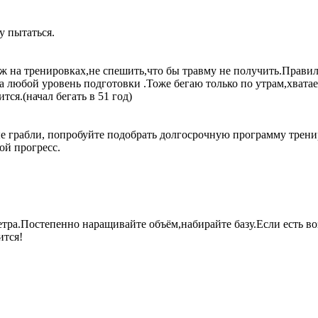
 пытаться.
 на тренировках,не спешить,что бы травму не получить.Правил
 любой уровень подготовки .Тоже бегаю только по утрам,хватает 
тся.(начал бегать в 51 год)
ные грабли, попробуйте подобрать долгосрочную программу трен
ой прогресс.
етра.Постепенно наращивайте объём,набирайте базу.Если есть в
ится!