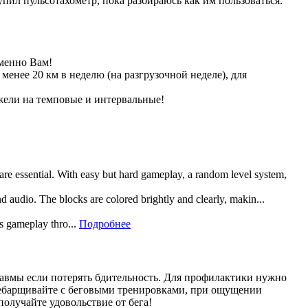
упил пульсотахометр, пока разбираюсь как им пользоваться.
менно Вам!
енее 20 км в неделю (на разгрузочной неделе), для
ежели на темповые и интервальные!
 are essential. With easy but hard gameplay, a random level system,
and audio. The blocks are colored brightly and clearly, makin...
rs gameplay thro...
Подробнее
травмы если потерять бдительность. Для профилактики нужно
еребарщивайте с беговыми тренировками, при ощущении
получайте удовольствие от бега!