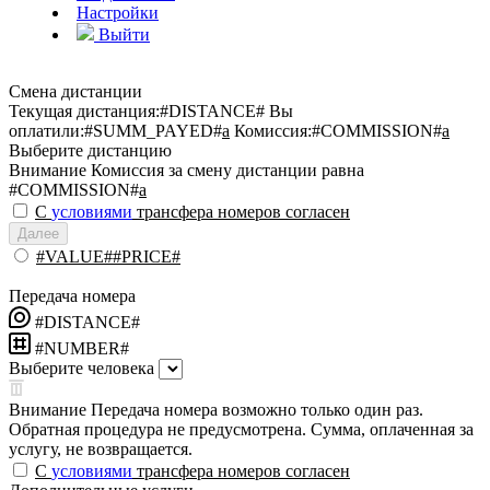
Настройки
Выйти
Смена дистанции
Текущая дистанция:
#DISTANCE#
Вы
оплатили:
#SUMM_PAYED#
a
Комиссия:
#COMMISSION#
a
Выберите дистанцию
Внимание
Комиссия за смену дистанции равна
#COMMISSION#
a
С
условиями
трансфера номеров согласен
Далее
#VALUE##PRICE#
Передача номера
#DISTANCE#
#NUMBER#
Выберите человека
Внимание
Передача номера возможно только один раз.
Обратная процедура не предусмотрена. Сумма, оплаченная за
услугу, не возвращается.
С
условиями
трансфера номеров согласен