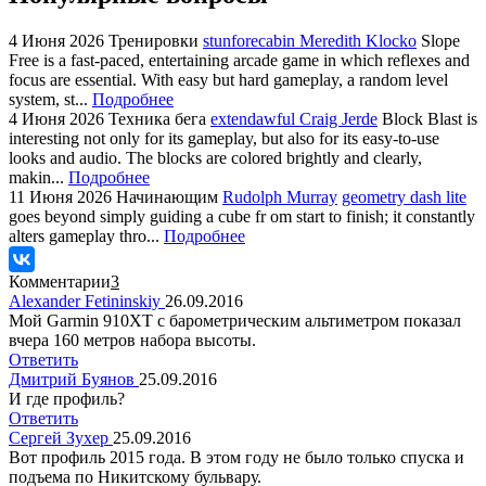
4 Июня 2026
Тренировки
stunforecabin Meredith Klocko
Slope
Free is a fast-paced, entertaining arcade game in which reflexes and
focus are essential. With easy but hard gameplay, a random level
system, st...
Подробнее
4 Июня 2026
Техника бега
extendawful Craig Jerde
Block Blast is
interesting not only for its gameplay, but also for its easy-to-use
looks and audio. The blocks are colored brightly and clearly,
makin...
Подробнее
11 Июня 2026
Начинающим
Rudolph Murray
geometry dash lite
goes beyond simply guiding a cube fr om start to finish; it constantly
alters gameplay thro...
Подробнее
Комментарии
3
Alexander Fetininskiy
26.09.2016
Мой Garmin 910XT с барометрическим альтиметром показал
вчера 160 метров набора высоты.
Ответить
Дмитрий Буянов
25.09.2016
И где профиль?
Ответить
Сергей Зухер
25.09.2016
Вот профиль 2015 года. В этом году не было только спуска и
подъема по Никитскому бульвару.