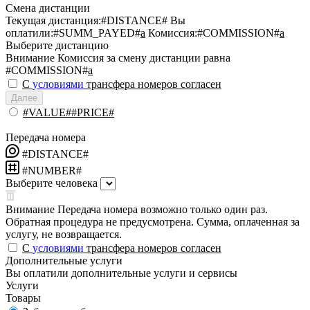
Смена дистанции
Текущая дистанция:
#DISTANCE#
Вы
оплатили:
#SUMM_PAYED#
a
Комиссия:
#COMMISSION#
a
Выберите дистанцию
Внимание
Комиссия за смену дистанции равна
#COMMISSION#
a
С
условиями
трансфера номеров согласен
Далее
#VALUE##PRICE#
Передача номера
#DISTANCE#
#NUMBER#
Выберите человека
Внимание
Передача номера возможно только один раз.
Обратная процедура не предусмотрена. Сумма, оплаченная за
услугу, не возвращается.
С
условиями
трансфера номеров согласен
Дополнительные услуги
Вы оплатили дополнительные услуги и сервисы
Услуги
Товары