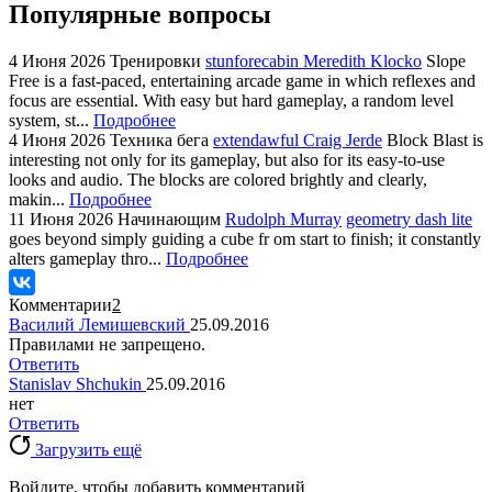
Популярные вопросы
4 Июня 2026
Тренировки
stunforecabin Meredith Klocko
Slope
Free is a fast-paced, entertaining arcade game in which reflexes and
focus are essential. With easy but hard gameplay, a random level
system, st...
Подробнее
4 Июня 2026
Техника бега
extendawful Craig Jerde
Block Blast is
interesting not only for its gameplay, but also for its easy-to-use
looks and audio. The blocks are colored brightly and clearly,
makin...
Подробнее
11 Июня 2026
Начинающим
Rudolph Murray
geometry dash lite
goes beyond simply guiding a cube fr om start to finish; it constantly
alters gameplay thro...
Подробнее
Комментарии
2
Василий Лемишевский
25.09.2016
Правилами не запрещено.
Ответить
Stanislav Shchukin
25.09.2016
нет
Ответить
Загрузить ещё
Войдите, чтобы добавить комментарий