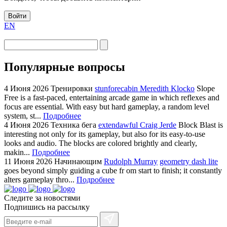
Войти
EN
Популярные вопросы
4 Июня 2026
Тренировки
stunforecabin Meredith Klocko
Slope
Free is a fast-paced, entertaining arcade game in which reflexes and
focus are essential. With easy but hard gameplay, a random level
system, st...
Подробнее
4 Июня 2026
Техника бега
extendawful Craig Jerde
Block Blast is
interesting not only for its gameplay, but also for its easy-to-use
looks and audio. The blocks are colored brightly and clearly,
makin...
Подробнее
11 Июня 2026
Начинающим
Rudolph Murray
geometry dash lite
goes beyond simply guiding a cube fr om start to finish; it constantly
alters gameplay thro...
Подробнее
Следите за новостями
Подпишись на рассылку