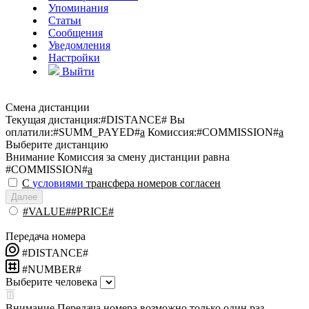
Упоминания
Статьи
Сообщения
Уведомления
Настройки
Выйти
Смена дистанции
Текущая дистанция:
#DISTANCE#
Вы
оплатили:
#SUMM_PAYED#
a
Комиссия:
#COMMISSION#
a
Выберите дистанцию
Внимание
Комиссия за смену дистанции равна
#COMMISSION#
a
С
условиями
трансфера номеров согласен
Далее
#VALUE##PRICE#
Передача номера
#DISTANCE#
#NUMBER#
Выберите человека
Внимание
Передача номера возможно только один раз.