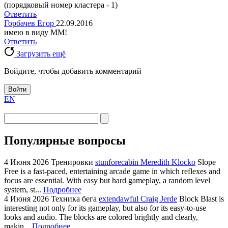
(порядковый номер кластера - 1)
Ответить
Горбачев Егор
22.09.2016
имею в виду ММ!
Ответить
Загрузить ещё
Войдите, чтобы добавить комментарий
Войти
EN
Популярные вопросы
4 Июня 2026
Тренировки
stunforecabin Meredith Klocko
Slope
Free is a fast-paced, entertaining arcade game in which reflexes and
focus are essential. With easy but hard gameplay, a random level
system, st...
Подробнее
4 Июня 2026
Техника бега
extendawful Craig Jerde
Block Blast is
interesting not only for its gameplay, but also for its easy-to-use
looks and audio. The blocks are colored brightly and clearly,
makin...
Подробнее