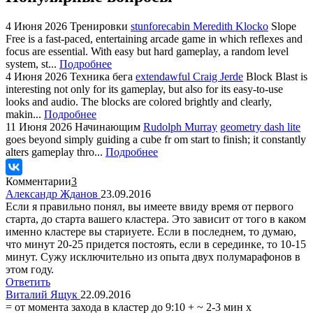
4 Июня 2026
Тренировки
stunforecabin Meredith Klocko
Slope
Free is a fast-paced, entertaining arcade game in which reflexes and
focus are essential. With easy but hard gameplay, a random level
system, st...
Подробнее
4 Июня 2026
Техника бега
extendawful Craig Jerde
Block Blast is
interesting not only for its gameplay, but also for its easy-to-use
looks and audio. The blocks are colored brightly and clearly,
makin...
Подробнее
11 Июня 2026
Начинающим
Rudolph Murray
geometry dash lite
goes beyond simply guiding a cube fr om start to finish; it constantly
alters gameplay thro...
Подробнее
Комментарии
3
Александр Жданов
23.09.2016
Если я правильно понял, вы имеете ввиду время от первого
старта, до старта вашего кластера. Это зависит от того в каком
именно кластере вы стариуете. Если в последнем, то думаю,
что минут 20-25 придется постоять, если в серединке, то 10-15
минут. Сужу исключительно из опыта двух полумарафонов в
этом году.
Ответить
Виталий Ящук
22.09.2016
= от момента захода в кластер до 9:10 + ~ 2-3 мин х