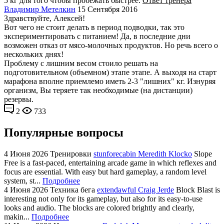
5 кг для того чтобы пробежать быстрее.
Ответ тренера
Владимир Метелкин
15 Сентября 2016
Здравствуйте, Алексей!
Вот чего не стоит делать в период подводки, так это
экспериментировать с питанием! Да, в последние дни
возможен отказ от мясо-молочных продуктов. Но речь всего о
нескольких днях!
Проблему с лишним весом стоило решать на
подготовительном (объемном) этапе этапе. А выходя на старт
марафона вполне приемлемо иметь 2-3 "лишних" кг. Изнуряя
организм, Вы теряете так необходимые (на дистанции)
резервы.
2
733
Популярные вопросы
4 Июня 2026
Тренировки
stunforecabin Meredith Klocko
Slope
Free is a fast-paced, entertaining arcade game in which reflexes and
focus are essential. With easy but hard gameplay, a random level
system, st...
Подробнее
4 Июня 2026
Техника бега
extendawful Craig Jerde
Block Blast is
interesting not only for its gameplay, but also for its easy-to-use
looks and audio. The blocks are colored brightly and clearly,
makin...
Подробнее