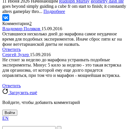
11 Июня 2026
Начинающим
Rudolph Murray
geometry dash lite
goes beyond simply guiding a cube fr om start to finish; it constantly
alters gameplay thro...
Подробнее
Комментарии
2
Владимир Поляков
15.09.2016
Оставшиеся несколько дней до марафона самое неудачное
время для подобных экспериментов. Иначе сброс пяти кг на
фоне вегетарианской диеты не назвать.
Ответить
Сергей Зухер
15.09.2016
Не стоит за неделю до марафона устраивать подобные
эксперименты. Минус 5 кило за неделю - это такая встряска
для организма, от которой ему еще долго придется
оправляться, при том что и марафон - мощнейшая встряска.
Ответить
Загрузить ещё
Войдите, чтобы добавить комментарий
Войти
EN