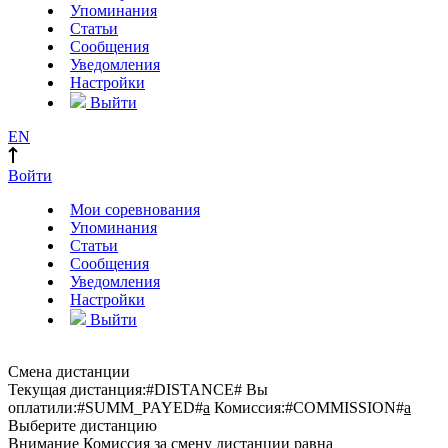
Упоминания
Статьи
Сообщения
Уведомления
Настройки
Выйти
EN
Войти
Мои соревнования
Упоминания
Статьи
Сообщения
Уведомления
Настройки
Выйти
Смена дистанции
Текущая дистанция:
#DISTANCE#
Вы
оплатили:
#SUMM_PAYED#
a
Комиссия:
#COMMISSION#
a
Выберите дистанцию
Внимание
Комиссия за смену дистанции равна