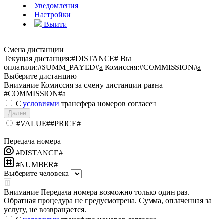
Уведомления
Настройки
Выйти
Смена дистанции
Текущая дистанция:
#DISTANCE#
Вы
оплатили:
#SUMM_PAYED#
a
Комиссия:
#COMMISSION#
a
Выберите дистанцию
Внимание
Комиссия за смену дистанции равна
#COMMISSION#
a
С
условиями
трансфера номеров согласен
Далее
#VALUE##PRICE#
Передача номера
#DISTANCE#
#NUMBER#
Выберите человека
Внимание
Передача номера возможно только один раз.
Обратная процедура не предусмотрена. Сумма, оплаченная за
услугу, не возвращается.