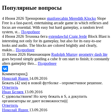
Популярные вопросы
4 Июня 2026
Тренировки
stunforecabin Meredith Klocko
Slope
Free is a fast-paced, entertaining arcade game in which reflexes and
focus are essential. With easy but hard gameplay, a random level
system, st...
Подробнее
4 Июня 2026
Техника бега
extendawful Craig Jerde
Block Blast is
interesting not only for its gameplay, but also for its easy-to-use
looks and audio. The blocks are colored brightly and clearly,
makin...
Подробнее
11 Июня 2026
Начинающим
Rudolph Murray
geometry dash lite
goes beyond simply guiding a cube fr om start to finish; it constantly
alters gameplay thro...
Подробнее
Комментарии
3
Николай Яшин
14.09.2016
Бежать (42 км) в новой футболке - опрометчивое решение.
Ответить
Иван Беляев
13.09.2016
С удовольствием! Но хочу бежать в S, а докупить
организаторы не дают возможности(((
Ответить
Николай Яшин
13.09.2016