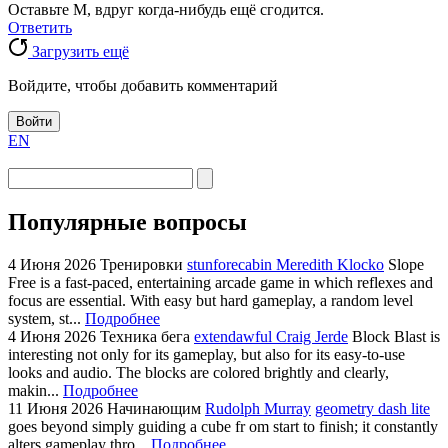
Оставьте М, вдруг когда-нибудь ещё сгодится.
Ответить
Загрузить ещё
Войдите, чтобы добавить комментарий
Войти
EN
Популярные вопросы
4 Июня 2026
Тренировки
stunforecabin Meredith Klocko
Slope
Free is a fast-paced, entertaining arcade game in which reflexes and
focus are essential. With easy but hard gameplay, a random level
system, st...
Подробнее
4 Июня 2026
Техника бега
extendawful Craig Jerde
Block Blast is
interesting not only for its gameplay, but also for its easy-to-use
looks and audio. The blocks are colored brightly and clearly,
makin...
Подробнее
11 Июня 2026
Начинающим
Rudolph Murray
geometry dash lite
goes beyond simply guiding a cube fr om start to finish; it constantly
alters gameplay thro...
Подробнее