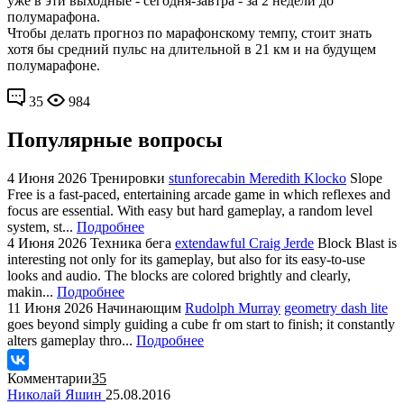
уже в эти выходные - сегодня-завтра - за 2 недели до
полумарафона.
Чтобы делать прогноз по марафонскому темпу, стоит знать
хотя бы средний пульс на длительной в 21 км и на будущем
полумарафоне.
35
984
Популярные вопросы
4 Июня 2026
Тренировки
stunforecabin Meredith Klocko
Slope
Free is a fast-paced, entertaining arcade game in which reflexes and
focus are essential. With easy but hard gameplay, a random level
system, st...
Подробнее
4 Июня 2026
Техника бега
extendawful Craig Jerde
Block Blast is
interesting not only for its gameplay, but also for its easy-to-use
looks and audio. The blocks are colored brightly and clearly,
makin...
Подробнее
11 Июня 2026
Начинающим
Rudolph Murray
geometry dash lite
goes beyond simply guiding a cube fr om start to finish; it constantly
alters gameplay thro...
Подробнее
Комментарии
35
Николай Яшин
25.08.2016