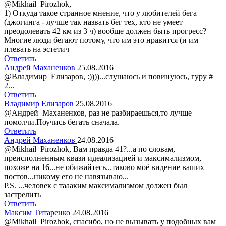
@Мikhail Рirozhok,
1) Откуда такое странное мнение, что у любителей бега
(джогинга - лучше так назвать бег тех, кто не умеет
преодолевать 42 км из 3 ч) вообще должен быть прогресс?
Многие люди бегают потому, что им это нравится (и им
плевать на эстетич
Ответить
Андрей Маханенков
25.08.2016
@Владимир Елизаров, :))))...слушаюсь и повинуюсь, гуру #
2...
Ответить
Владимир Елизаров
25.08.2016
@Андрей Маханенков, раз не разбираешься,то лучше
помолчи.Поучись бегать сначала.
Ответить
Андрей Маханенков
24.08.2016
@Мikhail Рirozhok, Вам правда 41?...а по словам,
преисполненным квази идеализацией и максимализмом,
похоже на 16...не обижайтесь...таково моё видение ваших
постов...никому его не навязываю...
P.S. ...человек с таааким максимализмом должен был
застрелить
Ответить
Максим Титаренко
24.08.2016
@Мikhail Рirozhok, спасибо, но не вызывать у подобных вам