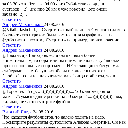
за 03.30 - это бег, а за 04.00 - это "убийство сердца и
суставов"...:)...ну, про 20 км я уже говорил...это очень
забавно...:)...
Ответить
Андрей Маханенков
24.08.2016
@Vitalii Iashchuk, ...Смертин - такой один...у Смертина даже в
бытность его игроком была комплекция марафонца, а не
футболиста...поэтому Смертин - не пример, но исключение...
Ответить
Андрей Маханенков
24.08.2016
@Владимир Елизаров, если бы вы были более
внимательным, то обратили бы внимание на фразу "любые
профессиональные спортсмены, НЕ являющиеся бегунами-
стайерами"...т.е. бегуны-стайеры исключены из этих
"любых"...если вы не считаете марафонца стайером, то, в
Ответить
Андрей Маханенков
24.08.2016
@Горбачев Егор, ...:)))))))))))))))))))...."20 километров за
матч"..."сумасшедшие рывки на 50 метров"...:))))))))))))))...вы,
видимо, не часто смотрите футбол...
Ответить
Виталий Ящук
24.08.2016
Что касается футболистов, то далеко ходить не надо.
Посмотрите результаты футболиста Алексея Смертина. Он как
раз после окончания карьеры бегает полумарафоны,