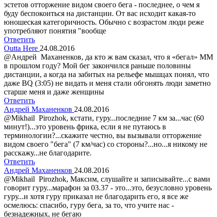
эстетов отторжение видом своего бега - последнее, о чем я
буду беспокоиться на дистанции. От вас исходит какая-то
юношеская категоричность. Обычно с возрастом люди реже
употребляют понятия "вообще
Ответить
Outta Here
24.08.2016
@Андрей Маханенков, да кто ж вам сказал, что я «бегал» ММ
в прошлом году? Мой бег закончился раньше половины
дистанции, а когда на забитых на рельефе мышцах понял, что
даже BQ (3:05) не видать и меня стали обгонять люди заметно
старше меня и даже женщины
Ответить
Андрей Маханенков
24.08.2016
@Мikhail Рirozhok, кстати, гуру...последние 7 км за...час (60
минут!)...это уровень фрика, если я не путаюсь в
терминологии?...скажите честно, вы вызывали отторжение
видом своего "бега" (7 км/час) со стороны?...но...я никому не
расскажу...не благодарите.
Ответить
Андрей Маханенков
24.08.2016
@Мikhail Рirozhok, Максим, слушайте и записывайте...с вами
говорит гуру...марафон за 03.37 - это...это, безусловно уровень
гуру...и хотя гуру приказал не благодарить его, я все же
осмелюсь: спасибо, гуру бега, за то, что учите нас -
безнадежных, не бегаю