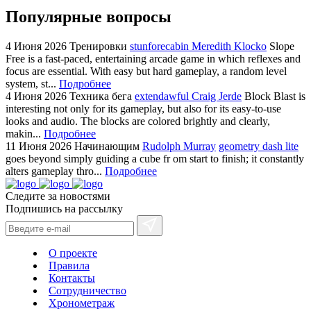
Популярные вопросы
4 Июня 2026
Тренировки
stunforecabin Meredith Klocko
Slope
Free is a fast-paced, entertaining arcade game in which reflexes and
focus are essential. With easy but hard gameplay, a random level
system, st...
Подробнее
4 Июня 2026
Техника бега
extendawful Craig Jerde
Block Blast is
interesting not only for its gameplay, but also for its easy-to-use
looks and audio. The blocks are colored brightly and clearly,
makin...
Подробнее
11 Июня 2026
Начинающим
Rudolph Murray
geometry dash lite
goes beyond simply guiding a cube fr om start to finish; it constantly
alters gameplay thro...
Подробнее
Следите за новостями
Подпишись на рассылку
О проекте
Правила
Контакты
Сотрудничество
Хронометраж