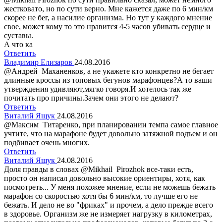
жестковато, но по сути верно. Мне кажется даже по 6 мин/км
скорее не бег, а насилие организма. Но тут у каждого мнение
свое, может кому то это нравится 4-5 часов убивать сердце и
суставы.
А что ка
Ответить
Владимир Елизаров
24.08.2016
@Андрей Маханенков, а не укажете кто конкретно не бегает
длинные кроссы из топовых бегунов марафонцев?А то ваши
утверждения удивляют,мягко говоря.И хотелось так же
почитать про причины.Зачем они этого не делают?
Ответить
Виталий Ящук
24.08.2016
@Максим Титаренко, при планировании темпа самое главное
учтите, что на марафоне будет довольно затяжной подъем и он
подбивает очень многих.
Ответить
Виталий Ящук
24.08.2016
Доля правды в словах @Мikhail Рirozhok все-таки есть,
просто он написал довольно высокие ориентиры, хотя, как
посмотреть... У меня похожее мнение, если не можешь бежать
марафон со скоростью хотя бы 6 мин/км, то лучше его не
бежать. И дело не во "фриках" и прочем, а дело прежде всего
в здоровье. Организм же не измеряет нагрузку в километрах,