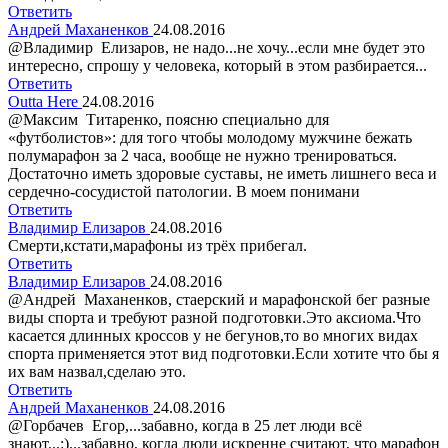
Ответить
Андрей Маханенков
24.08.2016
@Владимир Елизаров, не надо...не хочу...если мне будет это
интересно, спрошу у человека, который в этом разбирается...
Ответить
Outta Here
24.08.2016
@Максим Титаренко, поясню специально для
«футболистов»: для того чтобы молодому мужчине бежать
полумарафон за 2 часа, вообще не нужно тренироваться.
Достаточно иметь здоровые суставы, не иметь лишнего веса и
сердечно-сосудистой патологии. В моем понимани
Ответить
Владимир Елизаров
24.08.2016
Смерти,кстати,марафоны из трёх прибегал.
Ответить
Владимир Елизаров
24.08.2016
@Андрей Маханенков, стаерский и марафонской бег разные
виды спорта и требуют разной подготовки.Это аксиома.Что
касается длинных кроссов у не бегунов,то во многих видах
спорта применяется этот вид подготовки.Если хотите что бы я
их вам назвал,сделаю это.
Ответить
Андрей Маханенков
24.08.2016
@Горбачев Егор,...забавно, когда в 25 лет люди всё
знают...:)...забавно, когда люди искренне считают, что марафон