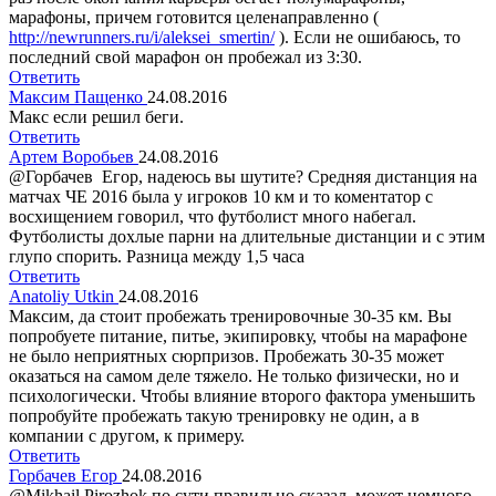
марафоны, причем готовится целенаправленно (
http://newrunners.ru/i/aleksei_smertin/
). Если не ошибаюсь, то
последний свой марафон он пробежал из 3:30.
Ответить
Максим Пащенко
24.08.2016
Макс если решил беги.
Ответить
Артем Воробьев
24.08.2016
@Горбачев Егор, надеюсь вы шутите? Средняя дистанция на
матчах ЧЕ 2016 была у игроков 10 км и то коментатор с
восхищением говорил, что футболист много набегал.
Футболисты дохлые парни на длительные дистанции и с этим
глупо спорить. Разница между 1,5 часа
Ответить
Anatoliy Utkin
24.08.2016
Максим, да стоит пробежать тренировочные 30-35 км. Вы
попробуете питание, питье, экипировку, чтобы на марафоне
не было неприятных сюрпризов. Пробежать 30-35 может
оказаться на самом деле тяжело. Не только физически, но и
психологически. Чтобы влияние второго фактора уменьшить
попробуйте пробежать такую тренировку не один, а в
компании с другом, к примеру.
Ответить
Горбачев Егор
24.08.2016
@Мikhail Рirozhok по сути правильно сказал, может немного