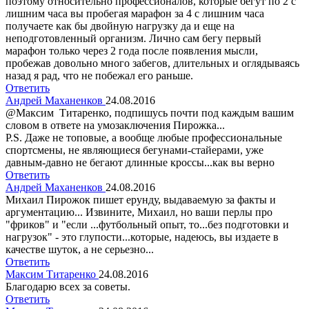
поэтому относительно профессионалов, которые бегут по 2 с
лишним часа вы пробегая марафон за 4 с лишним часа
получаете как бы двойную нагрузку да и еще на
неподготовленный организм. Лично сам бегу первый
марафон только через 2 года после появления мысли,
пробежав довольно много забегов, длительных и оглядываясь
назад я рад, что не побежал его раньше.
Ответить
Андрей Маханенков
24.08.2016
@Максим Титаренко, подпишусь почти под каждым вашим
словом в ответе на умозаключения Пирожка...
P.S. Даже не топовые, а вообще любые профессиональные
спортсмены, не являющиеся бегунами-стайерами, уже
давным-давно не бегают длинные кроссы...как вы верно
Ответить
Андрей Маханенков
24.08.2016
Михаил Пирожок пишет ерунду, выдаваемую за факты и
аргументацию... Извините, Михаил, но ваши перлы про
"фриков" и "если ...футбольный опыт, то...без подготовки и
нагрузок" - это глупости...которые, надеюсь, вы издаете в
качестве шуток, а не серьезно...
Ответить
Максим Титаренко
24.08.2016
Благодарю всех за советы.
Ответить