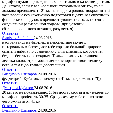
марафон нужно приходить исключительно в качестве зрителя.
Да, кстати, если у вас «большой футбольный опыт», то вы
должны преодолевать 21 км на твердом ровном покрытии за 2
часа вообще без какой-либо подготовки и даже без ощутимых
физических нагрузок в предшествующие полгода, не считая
ежедневной размеренной ходьбы (при условии
сбалансированного питания, разумеется).
Ответить
Stanislav Shchukin
24.08.2016
настраивайся на фартлек, в перспективе вкупе с
интервальным бегом даст тебе гораздо больший прирост
опыта и набега по сравнению с длительными, которые ты
будешь бегать по выходным. Только помни что лишняя
десятка километров может легко испортить твою технику
бега, а там и до травмы добегаешься
Ответить
Владимир Елизаров
24.08.2016
@Дмитрий Кубатов, а почему от 41 км надо ожидать?!))
Ответить
Дмитрий Кубатов
24.08.2016
20 км это не показательно. Я бы постарался за пару недель до
марафона пробежать 30-35. Сразу самому себе станет ясно
чего ожидать от 41 км
Ответить
Владимир Елизаров
24.08.2016