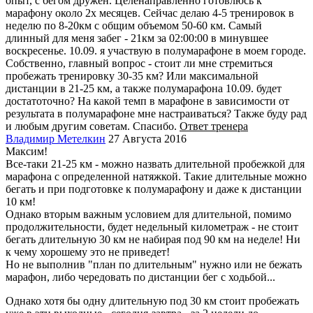
опыт, с бегом дружен. Целенаправленно готовлюсь к
марафону около 2х месяцев. Сейчас делаю 4-5 тренировок в
неделю по 8-20км с общим объемом 50-60 км. Самый
длинный для меня забег - 21км за 02:00:00 в минувшее
воскресенье. 10.09. я участвую в полумарафоне в моем городе.
Собственно, главный вопрос - стоит ли мне стремиться
пробежать тренировку 30-35 км? Или максимальной
дистанции в 21-25 км, а также полумарафона 10.09. будет
достатоточно? На какой темп в марафоне в зависимости от
результата в полумарафоне мне настраиваться? Также буду рад
и любым другим советам. Спасибо.
Ответ тренера
Владимир Метелкин
27 Августа 2016
Максим!
Все-таки 21-25 км - можно назвать длительной пробежкой для
марафона с определенной натяжкой. Такие длительные можно
бегать и при подготовке к полумарафону и даже к дистанции
10 км!
Однако вторым важным условием для длительной, помимо
продолжительности, будет недельный километраж - не стоит
бегать длительную 30 км не набирая под 90 км на неделе! Ни
к чему хорошему это не приведет!
Но не выполнив "план по длительным" нужно или не бежать
марафон, либо чередовать по дистанции бег с ходьбой...
Однако хотя бы одну длительную под 30 км стоит пробежать