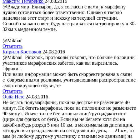
Максим Титаренко
24.08.2016
@Владимир Елизаров, да, я согласен с вами, к марафону
нужно готовиться более ответственно. Однако я твердо
нацелен на этот старт и исхожу из текущей ситуации.
Спасибо за ваш совет, буду настраиваться на тренировку в 30-
32км в медленном темпе.
@Мikhai
Ответить
Кирилл Костюков
24.08.2016
@Мikhail Рirozhok, протоколы говорят, что больше половины
участников марафонских забегов, как вы выразились,
"фрики".
Или ваша информация может быть скорректирована в связи
с современными реалиями, учитывающими распространение
амортизирующей обуви, те
Ответить
Outta Here
24.08.2016
Не бегать полумарафоны, пока на десятке не разменяете 40
минут. Не бегать марафоны, пока на половинке не разменяете
90 минут. Иначе это не бег, а ковыляние/трусца/джоггинг
(цирк для фриков от бега). Если вы не бегаете хотя бы на
какой-нибудь разряд 5 или 10 км, а максимальная дистанция,
которую вы преодолевали на сегодняшний день, — 21 км, то
вам (и любому другому участнику с такими же данными) на