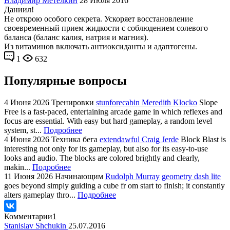
Владимир Метелкин
28 Июля 2016
Даниил!
Не открою особого секрета. Ускоряет восстановление
своевременный прием жидкости с соблюдением солевого
баланса (баланс калия, натрия и магния).
Из витаминов включать антиоксиданты и адаптогены.
1
632
Популярные вопросы
4 Июня 2026
Тренировки
stunforecabin Meredith Klocko
Slope
Free is a fast-paced, entertaining arcade game in which reflexes and
focus are essential. With easy but hard gameplay, a random level
system, st...
Подробнее
4 Июня 2026
Техника бега
extendawful Craig Jerde
Block Blast is
interesting not only for its gameplay, but also for its easy-to-use
looks and audio. The blocks are colored brightly and clearly,
makin...
Подробнее
11 Июня 2026
Начинающим
Rudolph Murray
geometry dash lite
goes beyond simply guiding a cube fr om start to finish; it constantly
alters gameplay thro...
Подробнее
Комментарии
1
Stanislav Shchukin
25.07.2016