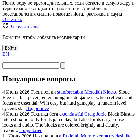
Пейте воду во время длительных, если бегаете в самую жару и
теряете много жидкости - изотоники. А вообще для
восстановления сильно помогает йога, растяжка и сауна
Ответить
Загрузить ещё
Войдите, чтобы добавить комментарий
Войти
EN
Популярные вопросы
4 Июня 2026
Тренировки
stunforecabin Meredith Klocko
Slope
Free is a fast-paced, entertaining arcade game in which reflexes and
focus are essential. With easy but hard gameplay, a random level
system, st...
Подробнее
4 Июня 2026
Техника бега
extendawful Craig Jerde
Block Blast is
interesting not only for its gameplay, but also for its easy-to-use
looks and audio. The blocks are colored brightly and clearly,
makin...
Подробнее
11 Июня 2026
Начинающим
Rudolph Murray
geometry dash lite