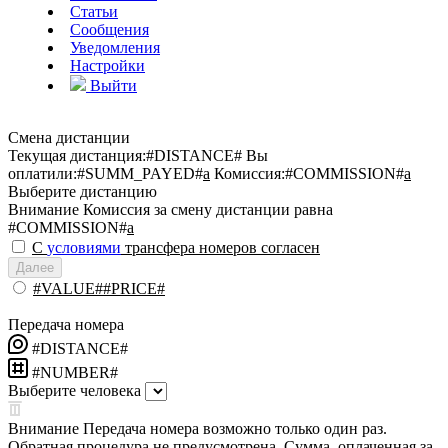
Статьи
Сообщения
Уведомления
Настройки
Выйти
Смена дистанции
Текущая дистанция:
#DISTANCE#
Вы
оплатили:
#SUMM_PAYED#
a
Комиссия:
#COMMISSION#
a
Выберите дистанцию
Внимание
Комиссия за смену дистанции равна
#COMMISSION#
a
С
условиями
трансфера номеров согласен
Далее
#VALUE##PRICE#
Передача номера
#DISTANCE#
#NUMBER#
Выберите человека
Внимание
Передача номера возможно только один раз.
Обратная процедура не предусмотрена. Сумма, оплаченная за