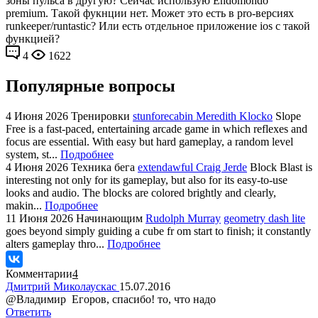
зоны пульса в другую? Сейчас использую Endomondo
premium. Такой фукнции нет. Может это есть в pro-версиях
runkeeper/runtastic? Или есть отдельное приложение ios с такой
функцией?
4
1622
Популярные вопросы
4 Июня 2026
Тренировки
stunforecabin Meredith Klocko
Slope
Free is a fast-paced, entertaining arcade game in which reflexes and
focus are essential. With easy but hard gameplay, a random level
system, st...
Подробнее
4 Июня 2026
Техника бега
extendawful Craig Jerde
Block Blast is
interesting not only for its gameplay, but also for its easy-to-use
looks and audio. The blocks are colored brightly and clearly,
makin...
Подробнее
11 Июня 2026
Начинающим
Rudolph Murray
geometry dash lite
goes beyond simply guiding a cube fr om start to finish; it constantly
alters gameplay thro...
Подробнее
Комментарии
4
Дмитрий Миколаускас
15.07.2016
@Владимир Егоров, спасибо! то, что надо
Ответить