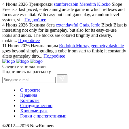
4 Июня 2026
Тренировки
stunforecabin Meredith Klocko
Slope
Free is a fast-paced, entertaining arcade game in which reflexes and
focus are essential. With easy but hard gameplay, a random level
system, st...
Подробнее
4 Июня 2026
Техника бега
extendawful Craig Jerde
Block Blast is
interesting not only for its gameplay, but also for its easy-to-use
looks and audio. The blocks are colored brightly and clearly,
makin...
Подробнее
11 Июня 2026
Начинающим
Rudolph Murray
geometry dash lite
goes beyond simply guiding a cube fr om start to finish; it constantly
alters gameplay thro...
Подробнее
Следите за новостями
Подпишись на рассылку
О проекте
Правила
Контакты
Сотрудничество
Хронометраж
Гонки с препятствиями
©2012—2026 NewRunners