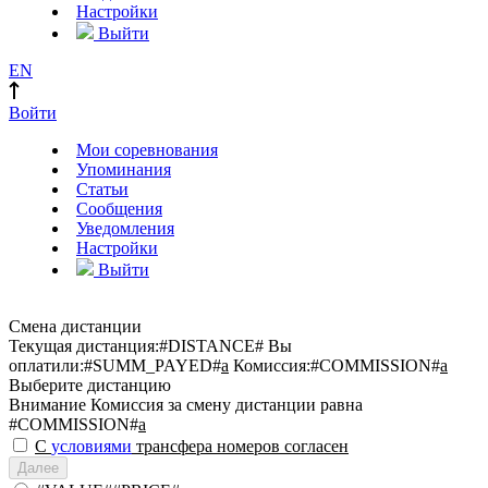
Настройки
Выйти
EN
Войти
Мои соревнования
Упоминания
Статьи
Сообщения
Уведомления
Настройки
Выйти
Смена дистанции
Текущая дистанция:
#DISTANCE#
Вы
оплатили:
#SUMM_PAYED#
a
Комиссия:
#COMMISSION#
a
Выберите дистанцию
Внимание
Комиссия за смену дистанции равна
#COMMISSION#
a
С
условиями
трансфера номеров согласен
Далее