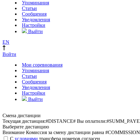
Упоминания
Статьи
Сообщения
Уведомления
Настройки
Выйти
EN
Войти
Мои соревнования
Упоминания
Статьи
Сообщения
Уведомления
Настройки
Выйти
Смена дистанции
Текущая дистанция:
#DISTANCE#
Вы оплатили:
#SUMM_PAYE
Выберите дистанцию
Внимание
Комиссия за смену дистанции равна #COMMISSION
С
условиями
трансфера номеров согласен