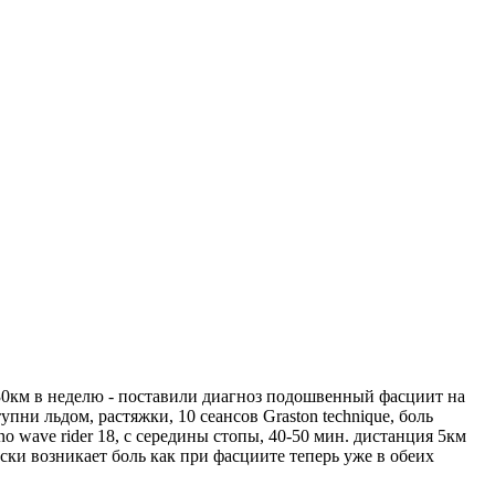
0-30км в неделю - поставили диагноз подошвенный фасциит на
пни льдом, растяжки, 10 сеансов Graston technique, боль
no wave rider 18, с середины стопы, 40-50 мин. дистанция 5км
ски возникает боль как при фасциите теперь уже в обеих