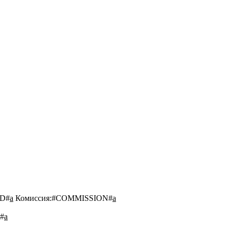
D#
a
Комиссия:
#COMMISSION#
a
#
a