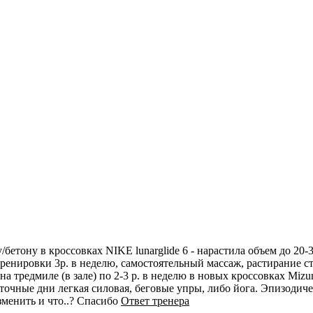
у/бетону в кроссовках NIKE lunarglide 6 - нарастила объем до 2
тренировки 3р. в неделю, самостоятельный массаж, растирание сту
на тредмиле (в зале) по 2-3 р. в неделю в новых кроссовках Mizu
точные дни легкая силовая, беговые упры, либо йога. Эпизодиче
менить и что..? Спасибо
Ответ тренера