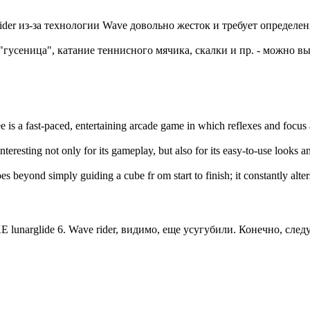
ider из-за технологии Wave довольно жесток и требует определен
гусеница", катание теннисного мячика, скалки и пр. - можно вы
e is a fast-paced, entertaining arcade game in which reflexes and focus
interesting not only for its gameplay, but also for its easy-to-use looks 
es beyond simply guiding a cube fr om start to finish; it constantly alte
 lunarglide 6. Wave rider, видимо, еще усугубили. Конечно, сл