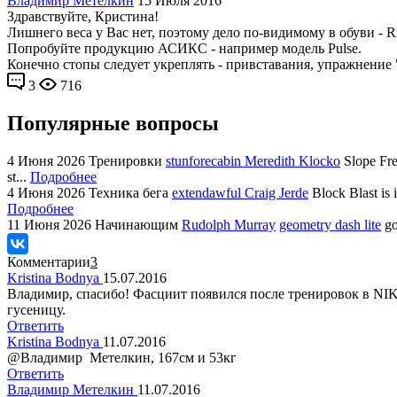
Владимир Метелкин
15 Июля 2016
Здравствуйте, Кристина!
Лишнего веса у Вас нет, поэтому дело по-видимому в обуви - R
Попробуйте продукцию АСИКС - например модель Pulse.
Конечно стопы следует укреплять - привставания, упражнение "
3
716
Популярные вопросы
4 Июня 2026
Тренировки
stunforecabin Meredith Klocko
Slope Fre
st...
Подробнее
4 Июня 2026
Техника бега
extendawful Craig Jerde
Block Blast is 
Подробнее
11 Июня 2026
Начинающим
Rudolph Murray
geometry dash lite
go
Комментарии
3
Kristina Bodnya
15.07.2016
Владимир, спасибо! Фасциит появился после тренировок в NIKE
гусеницу.
Ответить
Kristina Bodnya
11.07.2016
@Владимир Метелкин, 167см и 53кг
Ответить
Владимир Метелкин
11.07.2016