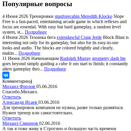
Популярные вопросы
4 Июня 2026
Тренировки
stunforecabin Meredith Klocko
Slope
Free is a fast-paced, entertaining arcade game in which reflexes and
focus are essential. With easy but hard gameplay, a random level
system, st...
Подробнее
4 Июня 2026
Техника бега
extendawful Craig Jerde
Block Blast is
interesting not only for its gameplay, but also for its easy-to-use
looks and audio. The blocks are colored brightly and clearly,
makin...
Подробнее
11 Июня 2026
Начинающим
Rudolph Murray
geometry dash lite
goes beyond simply guiding a cube fr om start to finish; it constantly
alters gameplay thro...
Подробнее
Комментарии
4
Mихаил Фролов
05.06.2016
Спасибо,Михаил.
Ответить
Александр Исаев
03.06.2016
Для тренировок компания не нужна, разве только размяться.
Нужен тренер или самостоятельно.
Ответить
Михаил Смирнов
02.06.2016
А так я тоже живу в Строгино и большую часть времени