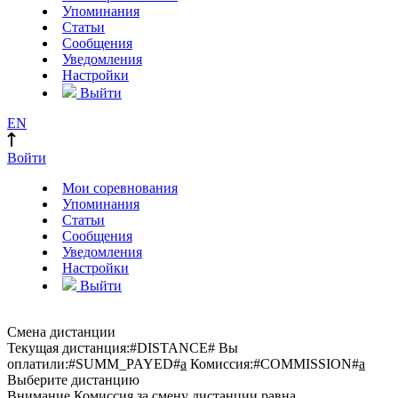
Упоминания
Статьи
Сообщения
Уведомления
Настройки
Выйти
EN
Войти
Мои соревнования
Упоминания
Статьи
Сообщения
Уведомления
Настройки
Выйти
Смена дистанции
Текущая дистанция:
#DISTANCE#
Вы
оплатили:
#SUMM_PAYED#
a
Комиссия:
#COMMISSION#
a
Выберите дистанцию
Внимание
Комиссия за смену дистанции равна