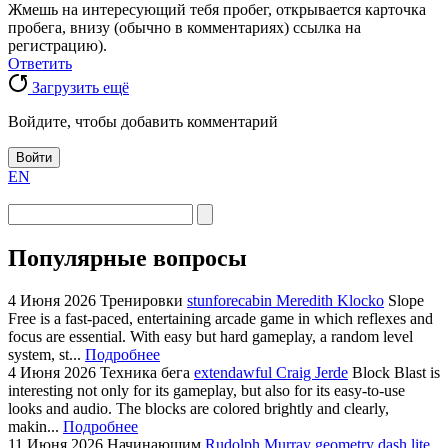
Жмешь на интересующий тебя пробег, открывается карточка
пробега, внизу (обычно в комментариях) ссылка на
регистрацию).
Ответить
Загрузить ещё
Войдите, чтобы добавить комментарий
Войти
EN
Популярные вопросы
4 Июня 2026
Тренировки
stunforecabin Meredith Klocko
Slope
Free is a fast-paced, entertaining arcade game in which reflexes and
focus are essential. With easy but hard gameplay, a random level
system, st...
Подробнее
4 Июня 2026
Техника бега
extendawful Craig Jerde
Block Blast is
interesting not only for its gameplay, but also for its easy-to-use
looks and audio. The blocks are colored brightly and clearly,
makin...
Подробнее
11 Июня 2026
Начинающим
Rudolph Murray
geometry dash lite