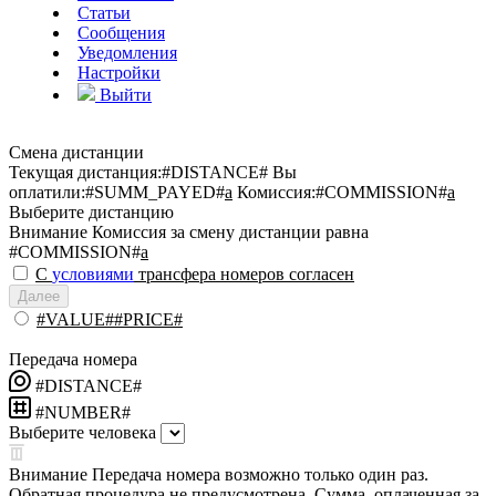
Статьи
Сообщения
Уведомления
Настройки
Выйти
Смена дистанции
Текущая дистанция:
#DISTANCE#
Вы
оплатили:
#SUMM_PAYED#
a
Комиссия:
#COMMISSION#
a
Выберите дистанцию
Внимание
Комиссия за смену дистанции равна
#COMMISSION#
a
С
условиями
трансфера номеров согласен
Далее
#VALUE##PRICE#
Передача номера
#DISTANCE#
#NUMBER#
Выберите человека
Внимание
Передача номера возможно только один раз.
Обратная процедура не предусмотрена. Сумма, оплаченная за