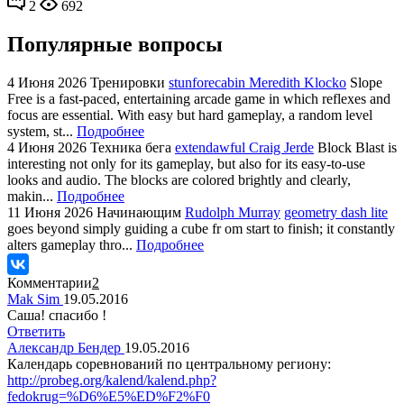
2
692
Популярные вопросы
4 Июня 2026
Тренировки
stunforecabin Meredith Klocko
Slope
Free is a fast-paced, entertaining arcade game in which reflexes and
focus are essential. With easy but hard gameplay, a random level
system, st...
Подробнее
4 Июня 2026
Техника бега
extendawful Craig Jerde
Block Blast is
interesting not only for its gameplay, but also for its easy-to-use
looks and audio. The blocks are colored brightly and clearly,
makin...
Подробнее
11 Июня 2026
Начинающим
Rudolph Murray
geometry dash lite
goes beyond simply guiding a cube fr om start to finish; it constantly
alters gameplay thro...
Подробнее
Комментарии
2
Mak Sim
19.05.2016
Саша! спасибо !
Ответить
Александр Бендер
19.05.2016
Календарь соревнований по центральному региону:
http://probeg.org/kalend/kalend.php?
fedokrug=%D6%E5%ED%F2%F0