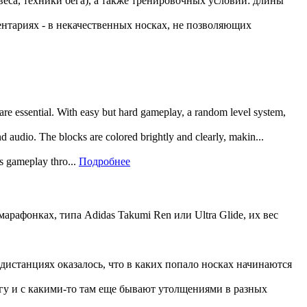
еса, техники бега), а также тренировочных условий: длины
ментариях - в некачественных носках, не позволяющих
 are essential. With easy but hard gameplay, a random level system,
and audio. The blocks are colored brightly and clearly, makin...
rs gameplay thro...
Подробнее
рафонках, типа Adidas Takumi Ren или Ultra Glide, их вес
 дистанциях оказалось, что в каких попало носках начинаются
гу и с какими-то там еще бывают утолщениями в разных