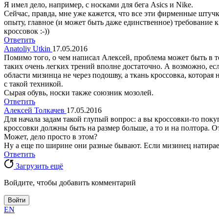
Я имел дело, например, с носками для бега Asics и Nike.
Сейчас, правда, мне уже кажется, что все эти фирменные штуч
опыту, главное (и может быть даже единственное) требование к 
кроссовок :-))
Ответить
Anatoliy Utkin
17.05.2016
Помимо того, о чем написал Алексей, проблема может быть в те
таких очень легких трений вполне достаточно. А возможно, ес
области мизинца не через подошву, а ткань кроссовка, которая
с такой техникой.
Сырая обувь, носки также союзник мозолей.
Ответить
Алексей Толкачев
17.05.2016
Для начала задам такой глупый вопрос: а вы кроссовки-то пок
кроссовки должны быть на размер больше, а то и на полтора. О
Может, дело просто в этом?
Ну а еще по ширине они разные бывают. Если мизинец натирает
Ответить
Загрузить ещё
Войдите, чтобы добавить комментарий
Войти
EN