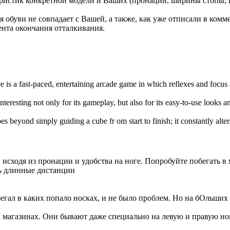
ристик конкретной модели и Ваших (пронации, ширины стопы, в
я обуви не совпадает с Вашей, а также, как уже отписали в ком
ента окончания отталкивания.
e is a fast-paced, entertaining arcade game in which reflexes and focus
interesting not only for its gameplay, but also for its easy-to-use looks 
es beyond simply guiding a cube fr om start to finish; it constantly alte
сходя из пронации и удобства на ноге. Попробуйте побегать в ма
ать длинные дистанции
 бегал в каких попало носках, и не было проблем. Но на бОльших
х магазинах. Они бывают даже специально на левую и правую но