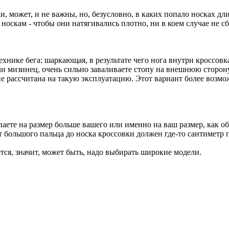
ки, может, и не важны, но, безусловно, в каких попало носках д
носкам - чтобы они натягивались плотно, ни в коем случае не сб
хнике бега: шаркающая, в результате чего нога внутри кроссовка
ли мизинец, очень сильно заваливаете стопу на внешнюю сторону
 не рассчитана на такую эксплуатацию. Этот вариант более возмо
упаете на размер больше вашего или именно на ваш размер, как 
т большого пальца до носка кроссовки должен где-то сантиметр 
ся, значит, может быть, надо выбирать широкие модели.