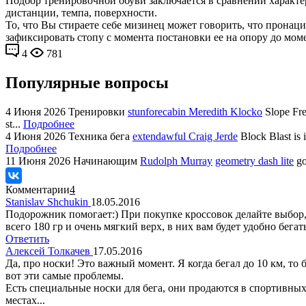
Подбор тренировочной обуви заключается в сравнении характе
дистанции, темпа, поверхности.
То, что Вы стираете себе мизинец может говорить, что пронаци
зафиксировать стопу с момента постановки ее на опору до мом
4
781
Популярные вопросы
4 Июня 2026
Тренировки
stunforecabin Meredith Klocko
Slope Fre
st...
Подробнее
4 Июня 2026
Техника бега
extendawful Craig Jerde
Block Blast is 
Подробнее
11 Июня 2026
Начинающим
Rudolph Murray
geometry dash lite
go
Комментарии
4
Stanislav Shchukin
18.05.2016
Подорожник помогает:) При покупке кроссовок делайте выбор, и
всего 180 гр и очень мягкий верх, в них вам будет удобно бег
Ответить
Алексей Толкачев
17.05.2016
Да, про носки! Это важный момент. Я когда бегал до 10 км, то
вот эти самые проблемы.
Есть специальные носки для бега, они продаются в спортивны
местах...