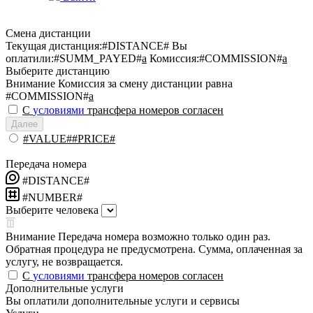
Смена дистанции
Текущая дистанция:
#DISTANCE#
Вы
оплатили:
#SUMM_PAYED#
a
Комиссия:
#COMMISSION#
a
Выберите дистанцию
Внимание
Комиссия за смену дистанции равна
#COMMISSION#
a
С
условиями
трансфера номеров согласен
Далее
#VALUE##PRICE#
Передача номера
#DISTANCE#
#NUMBER#
Выберите человека
Внимание
Передача номера возможно только один раз.
Обратная процедура не предусмотрена. Сумма, оплаченная за
услугу, не возвращается.
С
условиями
трансфера номеров согласен
Дополнительные услуги
Вы оплатили дополнительные услуги и сервисы