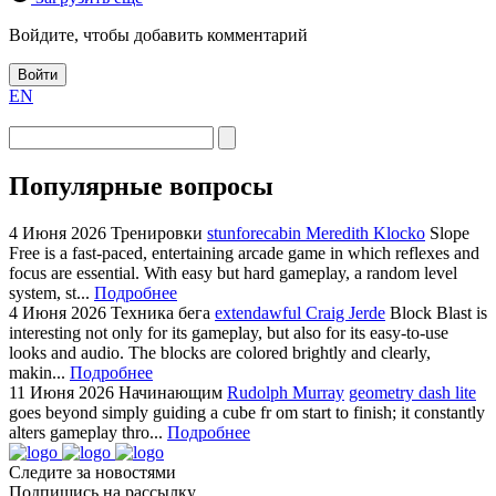
Войдите, чтобы добавить комментарий
Войти
EN
Популярные вопросы
4 Июня 2026
Тренировки
stunforecabin Meredith Klocko
Slope
Free is a fast-paced, entertaining arcade game in which reflexes and
focus are essential. With easy but hard gameplay, a random level
system, st...
Подробнее
4 Июня 2026
Техника бега
extendawful Craig Jerde
Block Blast is
interesting not only for its gameplay, but also for its easy-to-use
looks and audio. The blocks are colored brightly and clearly,
makin...
Подробнее
11 Июня 2026
Начинающим
Rudolph Murray
geometry dash lite
goes beyond simply guiding a cube fr om start to finish; it constantly
alters gameplay thro...
Подробнее
Следите за новостями
Подпишись на рассылку