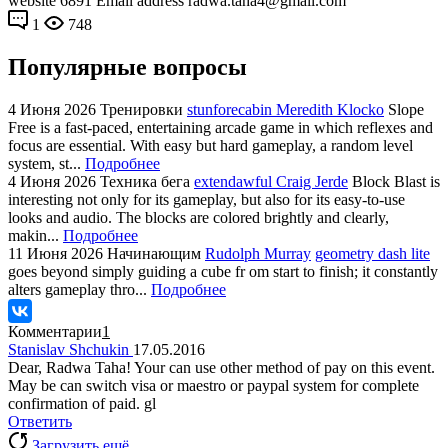
website 6891 Email address radwa.taha4@gmail.com
1
748
Популярные вопросы
4 Июня 2026
Тренировки
stunforecabin Meredith Klocko
Slope
Free is a fast-paced, entertaining arcade game in which reflexes and
focus are essential. With easy but hard gameplay, a random level
system, st...
Подробнее
4 Июня 2026
Техника бега
extendawful Craig Jerde
Block Blast is
interesting not only for its gameplay, but also for its easy-to-use
looks and audio. The blocks are colored brightly and clearly,
makin...
Подробнее
11 Июня 2026
Начинающим
Rudolph Murray
geometry dash lite
goes beyond simply guiding a cube fr om start to finish; it constantly
alters gameplay thro...
Подробнее
Комментарии
1
Stanislav Shchukin
17.05.2016
Dear, Radwa Taha! Your can use other method of pay on this event.
May be can switch visa or maestro or paypal system for complete
confirmation of paid. gl
Ответить
Загрузить ещё