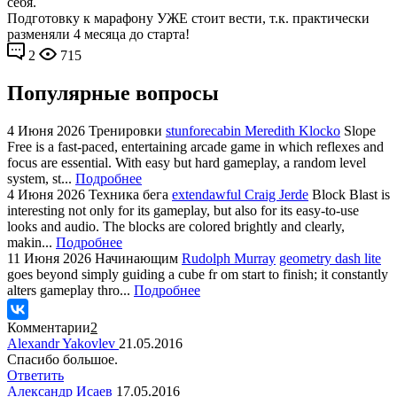
себя.
Подготовку к марафону УЖЕ стоит вести, т.к. практически
разменяли 4 месяца до старта!
2
715
Популярные вопросы
4 Июня 2026
Тренировки
stunforecabin Meredith Klocko
Slope
Free is a fast-paced, entertaining arcade game in which reflexes and
focus are essential. With easy but hard gameplay, a random level
system, st...
Подробнее
4 Июня 2026
Техника бега
extendawful Craig Jerde
Block Blast is
interesting not only for its gameplay, but also for its easy-to-use
looks and audio. The blocks are colored brightly and clearly,
makin...
Подробнее
11 Июня 2026
Начинающим
Rudolph Murray
geometry dash lite
goes beyond simply guiding a cube fr om start to finish; it constantly
alters gameplay thro...
Подробнее
Комментарии
2
Alexandr Yakovlev
21.05.2016
Спасибо большое.
Ответить
Александр Исаев
17.05.2016