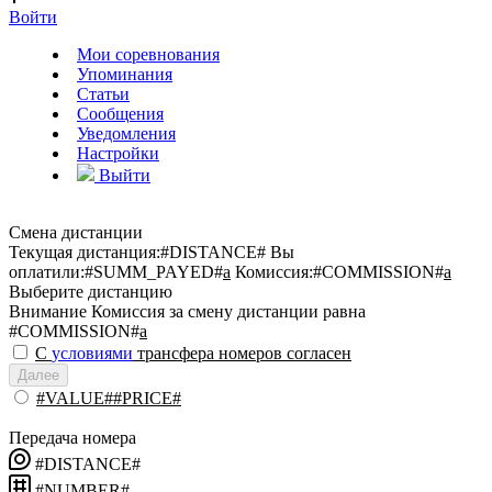
Войти
Мои соревнования
Упоминания
Статьи
Сообщения
Уведомления
Настройки
Выйти
Смена дистанции
Текущая дистанция:
#DISTANCE#
Вы
оплатили:
#SUMM_PAYED#
a
Комиссия:
#COMMISSION#
a
Выберите дистанцию
Внимание
Комиссия за смену дистанции равна
#COMMISSION#
a
С
условиями
трансфера номеров согласен
Далее
#VALUE##PRICE#
Передача номера
#DISTANCE#
#NUMBER#