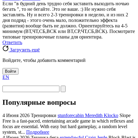
Если "в будний день трудно себя заставить выходить ночью
бегать ", то не бегайте. Это не ваше. :) Не нужно себя
заставлять. Ну и всего 2-3 тренировки в неделю, и из них 2
дня подряд - этого очень мало, положительно эффекта
(развития) вообще быть не должно. Ориентируйтесь на 4-5
минимум (ВТ,ЧТ,СБ,ВСК или ВТ,СР,ЧТ,СБ,ВСК). Посмотрите
типовые тренировочные планы для ориентира.
Ответить
Загрузить ещё
Войдите, чтобы добавить комментарий
Войти
EN
Популярные вопросы
4 Июня 2026
Тренировки
stunforecabin Meredith Klocko
Slope
Free is a fast-paced, entertaining arcade game in which reflexes and
focus are essential. With easy but hard gameplay, a random level
system, st...
Подробнее
4 Июня 2026
Техника бега
extendawful Craig Jerde
Block Blast is