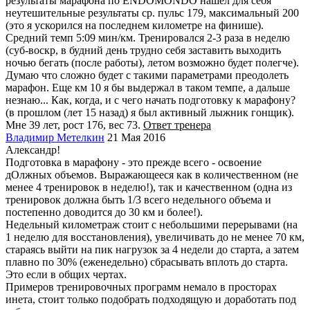
результаты марафона по ENDOMONDO нашел для себя
неутешительные результаты ср. пульс 179, максимальный 200
(это я ускорился на последнем километре на финише).
Средний темп 5:09 мин/км. Тренировался 2-3 раза в неделю
(суб-воскр, в будний день трудно себя заставить выходить
ночью бегать (после работы), летом возможно будет полегче).
Думаю что сложно будет с такими параметрами преодолеть
марафон. Еще км 10 я бы выдержал в таком темпе, а дальше
незнаю... Как, когда, и с чего начать подготовку к марафону?
(в прошлом (лет 15 назад) я был активный лыжник гонщик).
Мне 39 лет, рост 176, вес 73.
Ответ тренера
Владимир Метелкин
21 Мая 2016
Александр!
Подготовка в марафону - это прежде всего - освоение
дОлжных объемов. Выражающееся как в количественном (не
менее 4 тренировок в неделю!), так и качественном (одна из
тренировок должна быть 1/3 всего недельного объема и
постепенно доводится до 30 км и более!).
Недельный километраж стоит с небольшими перерывами (на
1 неделю для восстановления), увеличивать до не менее 70 км,
стараясь выйти на пик нагрузок за 4 недели до старта, а затем
плавно по 30% (еженедельно) сбрасывать вплоть до старта.
Это если в общих чертах.
Примеров тренировочных программ немало в просторах
инета, стоит только подобрать подходящую и доработать под