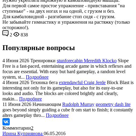
Нужно укреплять икрожную и камбаловидную мышцы.
Для первой самое простое упражнение - привставания "на
ступеньке" - на двух ногах и на одной, с грузом и без.
Для камбаловидной - разгибание стоп сидя - с грузом.
Не забывайте гимнастику и упражнения на растяжку (только
осторожно!).
2
838
Популярные вопросы
4 Июня 2026
Тренировки
stunforecabin Meredith Klocko
Slope
Free is a fast-paced, entertaining arcade game in which reflexes and
focus are essential. With easy but hard gameplay, a random level
system, st...
Подробнее
4 Июня 2026
Техника бега
extendawful Craig Jerde
Block Blast is
interesting not only for its gameplay, but also for its easy-to-use
looks and audio. The blocks are colored brightly and clearly,
makin...
Подробнее
11 Июня 2026
Начинающим
Rudolph Murray
geometry dash lite
goes beyond simply guiding a cube fr om start to finish; it constantly
alters gameplay thro...
Подробнее
Комментарии
2
Ирина Куприянова
06.05.2016