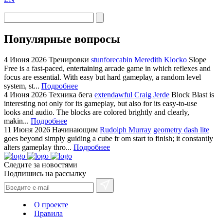
Популярные вопросы
4 Июня 2026
Тренировки
stunforecabin Meredith Klocko
Slope
Free is a fast-paced, entertaining arcade game in which reflexes and
focus are essential. With easy but hard gameplay, a random level
system, st...
Подробнее
4 Июня 2026
Техника бега
extendawful Craig Jerde
Block Blast is
interesting not only for its gameplay, but also for its easy-to-use
looks and audio. The blocks are colored brightly and clearly,
makin...
Подробнее
11 Июня 2026
Начинающим
Rudolph Murray
geometry dash lite
goes beyond simply guiding a cube fr om start to finish; it constantly
alters gameplay thro...
Подробнее
Следите за новостями
Подпишись на рассылку
О проекте
Правила