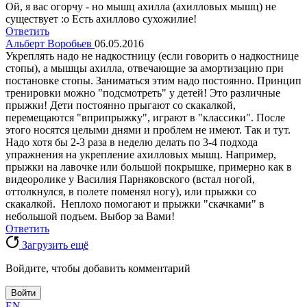
Ой, я вас огорчу - но мышц ахилла (ахилловых мышц) не
существует :о Есть ахиллово сухожилие!
Ответить
Альберт Воробьев
06.05.2016
Укреплять надо не надкостницу (если говорить о надкостнице
стопы), а мышцы ахилла, отвечающие за амортизацию при
постановке стопы. Заниматься этим надо постоянно. Принцип
тренировки можно "подсмотреть" у детей! Это различные
прыжки! Дети постоянно прыгают со скакалкой,
перемещаются "вприпрыжку", играют в "классики". После
этого носятся целыми днями и проблем не имеют. Так и тут.
Надо хотя бы 2-3 раза в неделю делать по 3-4 подхода
упражнения на укрепление ахилловых мышц. Например,
прыжки на лавочке или большой покрышке, примерно как в
видеоролике у Василия Парняковского (встал ногой,
оттолкнулся, в полете поменял ногу), или прыжки со
скакалкой. Неплохо помогают и прыжки "скачками" в
небольшой подъем. Выбор за Вами!
Ответить
Загрузить ещё
Войдите, чтобы добавить комментарий
Войти
EN