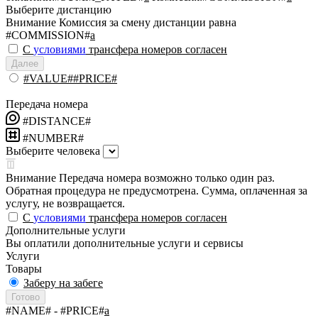
Выберите дистанцию
Внимание
Комиссия за смену дистанции равна
#COMMISSION#
a
С
условиями
трансфера номеров согласен
Далее
#VALUE##PRICE#
Передача номера
#DISTANCE#
#NUMBER#
Выберите человека
Внимание
Передача номера возможно только один раз.
Обратная процедура не предусмотрена. Сумма, оплаченная за
услугу, не возвращается.
С
условиями
трансфера номеров согласен
Дополнительные услуги
Вы оплатили дополнительные услуги и сервисы
Услуги
Товары
Заберу на забеге
Готово
#NAME#
- #PRICE#
a