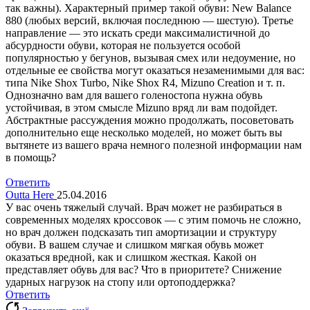
так важны). Характерный пример такой обуви: New Balance
880 (любых версий, включая последнюю — шестую). Третье
направление — это искать среди максималистичной до
абсурдности обуви, которая не пользуется особой
популярностью у бегунов, вызывая смех или недоумение, но
отдельные ее свойства могут оказаться незаменимыми для вас:
типа Nike Shox Turbo, Nike Shox R4, Mizuno Creation и т. п.
Однозначно вам для вашего голеностопа нужна обувь
устойчивая, в этом смысле Mizuno вряд ли вам подойдет.
Абстрактные рассуждения можно продолжать, посоветовать
дополнительно еще несколько моделей, но может быть вы
вытянете из вашего врача немного полезной информации нам
в помощь?
Ответить
Outta Here
25.04.2016
У вас очень тяжелый случай. Врач может не разбираться в
современных моделях кроссовок — с этим помочь не сложно,
но врач должен подсказать тип амортизации и структуру
обуви. В вашем случае и слишком мягкая обувь может
оказаться вредной, как и слишком жесткая. Какой он
представляет обувь для вас? Что в приоритете? Снижение
ударных нагрузок на стопу или ортоподдержка?
Ответить