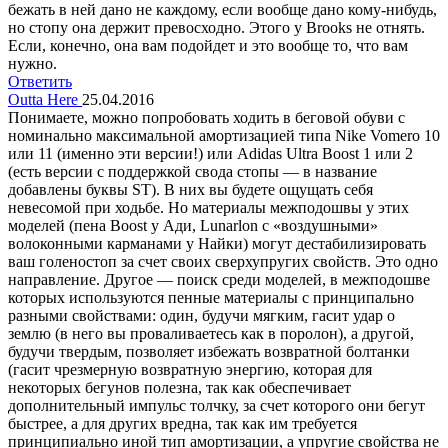
бежать в ней дано не каждому, если вообще дано кому-нибудь,
но стопу она держит превосходно. Этого у Brooks не отнять.
Если, конечно, она вам подойдет и это вообще то, что вам
нужно.
Ответить
Outta Here
25.04.2016
Понимаете, можно попробовать ходить в беговой обуви с
номинально максимальной амортизацией типа Nike Vomero 10
или 11 (именно эти версии!) или Adidas Ultra Boost 1 или 2
(есть версии с поддержкой свода стопы — в название
добавлены буквы ST). В них вы будете ощущать себя
невесомой при ходьбе. Но материалы межподошвы у этих
моделей (пена Boost у Ади, Lunarlon с «воздушными»
волоконными карманами у Найки) могут дестабилизировать
ваш голеностоп за счет своих сверхупругих свойств. Это одно
направление. Другое — поиск среди моделей, в межподошве
которых используются пенные материалы с принципально
разными свойствами: один, будучи мягким, гасит удар о
землю (в него вы проваливаетесь как в поролон), а другой,
будучи твердым, позволяет избежать возвратной болтанки
(гасит чрезмерную возвратную энергию, которая для
некоторых бегунов полезна, так как обеспечивает
дополнительный импульс толчку, за счет которого они бегут
быстрее, а для других вредна, так как им требуется
принципиально иной тип амортизации, а упругие свойства не