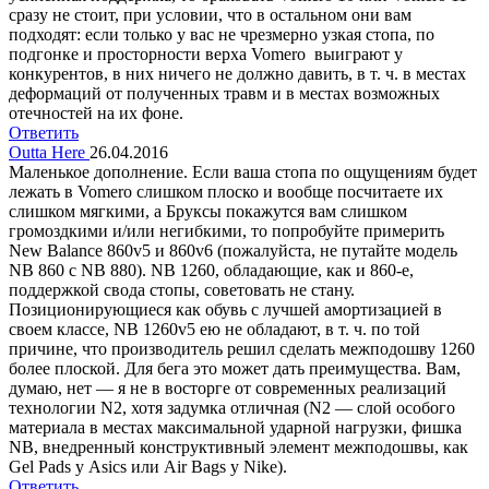
сразу не стоит, при условии, что в остальном они вам
подходят: если только у вас не чрезмерно узкая стопа, по
подгонке и просторности верха Vomero выиграют у
конкурентов, в них ничего не должно давить, в т. ч. в местах
деформаций от полученных травм и в местах возможных
отечностей на их фоне.
Ответить
Outta Here
26.04.2016
Маленькое дополнение. Если ваша стопа по ощущениям будет
лежать в Vomero слишком плоско и вообще посчитаете их
слишком мягкими, а Бруксы покажутся вам слишком
громоздкими и/или негибкими, то попробуйте примерить
New Balance 860v5 и 860v6 (пожалуйста, не путайте модель
NB 860 с NB 880). NB 1260, обладающие, как и 860-е,
поддержкой свода стопы, советовать не стану.
Позиционирующиеся как обувь с лучшей амортизацией в
своем классе, NB 1260v5 ею не обладают, в т. ч. по той
причине, что производитель решил сделать межподошву 1260
более плоской. Для бега это может дать преимущества. Вам,
думаю, нет — я не в восторге от современных реализаций
технологии N2, хотя задумка отличная (N2 — слой особого
материала в местах максимальной ударной нагрузки, фишка
NB, внедренный конструктивный элемент межподошвы, как
Gel Pads у Asics или Air Bags у Nike).
Ответить