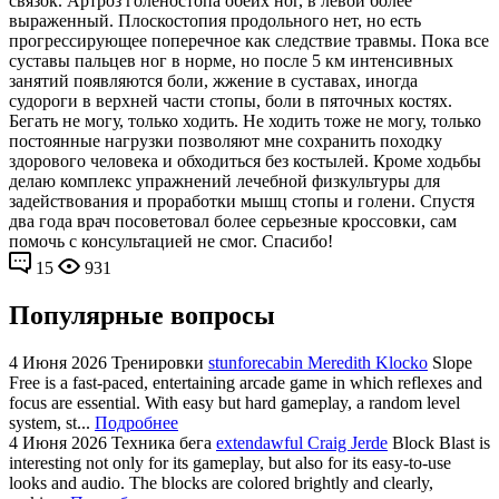
связок. Артроз голеностопа обеих ног, в левой более
выраженный. Плоскостопия продольного нет, но есть
прогрессирующее поперечное как следствие травмы. Пока все
суставы пальцев ног в норме, но после 5 км интенсивных
занятий появляются боли, жжение в суставах, иногда
судороги в верхней части стопы, боли в пяточных костях.
Бегать не могу, только ходить. Не ходить тоже не могу, только
постоянные нагрузки позволяют мне сохранить походку
здорового человека и обходиться без костылей. Кроме ходьбы
делаю комплекс упражнений лечебной физкультуры для
задействования и проработки мышц стопы и голени. Спустя
два года врач посоветовал более серьезные кроссовки, сам
помочь с консультацией не смог. Спасибо!
15
931
Популярные вопросы
4 Июня 2026
Тренировки
stunforecabin Meredith Klocko
Slope
Free is a fast-paced, entertaining arcade game in which reflexes and
focus are essential. With easy but hard gameplay, a random level
system, st...
Подробнее
4 Июня 2026
Техника бега
extendawful Craig Jerde
Block Blast is
interesting not only for its gameplay, but also for its easy-to-use
looks and audio. The blocks are colored brightly and clearly,