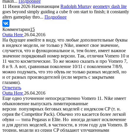
makin...
Подробнее
11 Июня 2026
Начинающим
Rudolph Murray
geometry dash lite
goes beyond simply guiding a cube fr om start to finish; it constantly
alters gameplay thro...
Подробнее
Комментарии
15
Outta Here
26.04.2016
На будущее имейте в виду, что любые дополнительные буквы
в индексе модели, не только у Nike, имеют свое значение,
случается, что и функциональное и, тем более, имеет важное
значение порядковый номер версии. Так, отличия Vomero 10 и
11 чисто косметические. То же можно сказать и про Vomero 7,
8 и 9. А вот, сравнивая поколение 10/11 с поколением 7/8/9,
можно подумать, что это обувь не только разных моделей, но
и от разных производителей (если мерить с закрытыми
глазами).
Ответить
Outta Here
26.04.2016
Еще одно уточнение непосредственно Vomero 11. Nike имеет
обыкновение выпускать лимитированные
версии популярных беговых моделей с индексом CP (т. н.
серия the Competitor Pack). Обычно это касается более легкой
обуви — типа Pegasus и Elite. Но иногда делают исключение
и для других моделей, в частности, в этом году для Vomero. В
теории, модели из серии CP обладают улучшенными