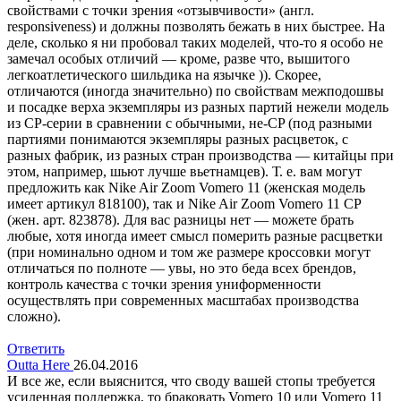
свойствами с точки зрения «отзывчивости» (англ.
responsiveness) и должны позволять бежать в них быстрее. На
деле, сколько я ни пробовал таких моделей, что-то я особо не
замечал особых отличий — кроме, разве что, вышитого
легкоатлетического шильдика на язычке )). Скорее,
отличаются (иногда значительно) по свойствам межподошвы
и посадке верха экземпляры из разных партий нежели модель
из CP-серии в сравнении с обычными, не-CP (под разными
партиями понимаются экземпляры разных расцветок, с
разных фабрик, из разных стран производства — китайцы при
этом, например, шьют лучше вьетнамцев). Т. е. вам могут
предложить как Nike Air Zoom Vomero 11 (женская модель
имеет артикул 818100), так и Nike Air Zoom Vomero 11 CP
(жен. арт. 823878). Для вас разницы нет — можете брать
любые, хотя иногда имеет смысл померить разные расцветки
(при номинально одном и том же размере кроссовки могут
отличаться по полноте — увы, но это беда всех брендов,
контроль качества с точки зрения униформенности
осуществлять при современных масштабах производства
сложно).
Ответить
Outta Here
26.04.2016
И все же, если выяснится, что своду вашей стопы требуется
усиленная поддержка, то браковать Vomero 10 или Vomero 11