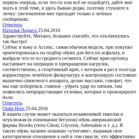
первую очередь, если что-то или всё не подойдет), дайте мне
знать в этой теме, я здесь бываю редко, поэтому стукните в
личку: увеломления мне приходят только о личных
сообщениях.
Ответить
Наталья Ладыга
25.04.2016
Здравствуйте, Михаил, большое спасибо, что откликнулись
так быстро!
Сейчас я хожу в Ассикс, самая обычная модель, при покупке
ориентировалась на подбор обуви для бега по асфальту, и
выбрала что-то из среднего сегмента. Сейчас врач-ортопед
настаивает на операции и прекращении нагрузок,
соответственно, а спортивный врач, с которым я раз в полгода
корректирую лечебную физкультуру и контролирую состояние
мышечно-связочного аппарата, делаю массажи, говорит, что
мы еще поборемся, главное - убрать удар по пяткам, там
появились неприрастающие отломки, которые и провоцируют
боли.
Ответить
Outta Here
25.04.2016
В вашем случае может оказаться незаменимой тяжелая и
неуклюжая (в понимании бегунов) обувь американской
фирмы Brooks (типа Ghost, Glycerin, Adrenaline и т. д.). Я
такую обувь ласково называю «утюгами», выражая свое
категоричное отношение к ней в том смысле, что эффективно