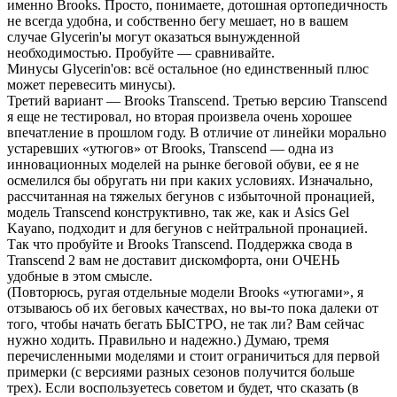
именно Brooks. Просто, понимаете, дотошная ортопедичность
не всегда удобна, и собственно бегу мешает, но в вашем
случае Glycerin'ы могут оказаться вынужденной
необходимостью. Пробуйте — сравнивайте.
Минусы Glycerin'ов: всё остальное (но единственный плюс
может перевесить минусы).
Третий вариант — Brooks Transcend. Третью версию Transcend
я еще не тестировал, но вторая произвела очень хорошее
впечатление в прошлом году. В отличие от линейки морально
устаревших «утюгов» от Brooks, Transcend — одна из
инновационных моделей на рынке беговой обуви, ее я не
осмелился бы обругать ни при каких условиях. Изначально,
рассчитанная на тяжелых бегунов с избыточной пронацией,
модель Transcend конструктивно, так же, как и Asics Gel
Kayano, подходит и для бегунов с нейтральной пронацией.
Так что пробуйте и Brooks Transcend. Поддержка свода в
Transcend 2 вам не доставит дискомфорта, они ОЧЕНЬ
удобные в этом смысле.
(Повторюсь, ругая отдельные модели Brooks «утюгами», я
отзываюсь об их беговых качествах, но вы-то пока далеки от
того, чтобы начать бегать БЫСТРО, не так ли? Вам сейчас
нужно ходить. Правильно и надежно.) Думаю, тремя
перечисленными моделями и стоит ограничиться для первой
примерки (с версиями разных сезонов получится больше
трех). Если воспользуетесь советом и будет, что сказать (в