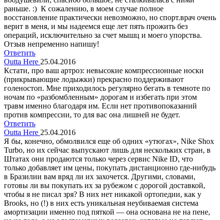
раньше. :) К сожалению, в моем случае полное
восстановление практически невозможно, но спорт.врач очень
верит в меня, и мы надеемся еще лет пять прожить без
операций, исключительно за счет мышц и моего упорства.
Отзыв непременно напишу!
Ответить
Outta Here
25.04.2016
Кстати, про ваш артроз: невысокие компрессионные носки
(прикрывающие лодыжки) прекрасно поддерживают
голеностоп. Мне приходилось регулярно бегать в темноте по
ночам по «разбомбленным» дорогам и избегать при этом
травм именно благодаря им. Если нет противопоказаний
против компрессии, то для вас она лишней не будет.
Ответить
Outta Here
25.04.2016
Я бы, конечно, обмолвился еще об одних «утюгах», Nike Shox
Turbo, но их сейчас выпускают лишь для нескольких стран, в
Штатах они продаются только через сервис Nike ID, что
только добавляет им цены, покупать дистанционно где-нибудь
в Бразилии вам вряд ли их захочется. Другими, словами,
готовы ли вы покупать их за рубежом с дорогой доставкой,
чтобы я не писал зря? В них нет никакой ортопедии, как у
Brooks, но (!) в них есть уникальная неубиваемая система
амортизации именно под пяткой — она основана не на пене,