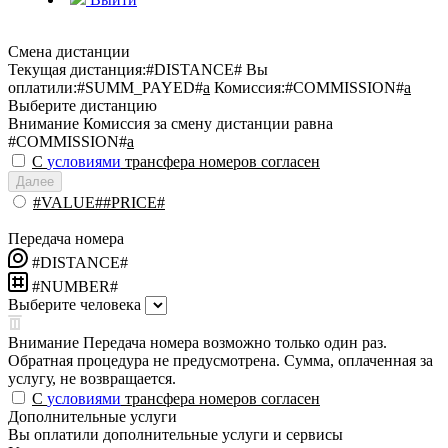
Смена дистанции
Текущая дистанция:
#DISTANCE#
Вы
оплатили:
#SUMM_PAYED#
a
Комиссия:
#COMMISSION#
a
Выберите дистанцию
Внимание
Комиссия за смену дистанции равна
#COMMISSION#
a
С
условиями
трансфера номеров согласен
Далее
#VALUE##PRICE#
Передача номера
#DISTANCE#
#NUMBER#
Выберите человека
Внимание
Передача номера возможно только один раз.
Обратная процедура не предусмотрена. Сумма, оплаченная за
услугу, не возвращается.
С
условиями
трансфера номеров согласен
Дополнительные услуги
Вы оплатили дополнительные услуги и сервисы