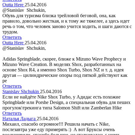
Outta Here
25.04.2016
@Stanislav Shchukin,
Обувь для туризма близка трейловой беговой, она, как
правило, довольно жесткая, и к тому же тяжелее, а здесь идет
речь о том, что человек заново учится ходить, и шаги даются с
трудом.
Ответить
Outta Here
25.04.2016
@Stanislav Shchukin,
Adidas Springblade, скорее, ближе к Mizuno Wave Prophecy и
Mizuno Wave Creation. В моделях Shox, разработанных на
основе Shox R4, а именно Shox Turbo, Shox NZ и т. д. идея
другая — цилиндрические опоры под пяткой действуют как
ре
Ответить
Stanislav Shchukin
25.04.2016
Если не найдёте Nike Shox Turbo, у Адидас есть похожие
Springblade или Porshe Design, а специальная обувь для пеших
прогулок\трекинга типа Salomon Shift или Zamberlan Hike
Ответить
Наталья Ладыга
25.04.2016
Михаил, спасибо огромное!!! Решила начать с Nike,
послезавтра уже еду примерять :) А вот Бруксы очень
воодушевили, спасибо большое, не сталкивалась с ними