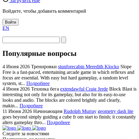
Загрузить ещё
Войдите, чтобы добавить комментарий
Войти
EN
Популярные вопросы
4 Июня 2026
Тренировки
stunforecabin Meredith Klocko
Slope
Free is a fast-paced, entertaining arcade game in which reflexes and
focus are essential. With easy but hard gameplay, a random level
system, st...
Подробнее
4 Июня 2026
Техника бега
extendawful Craig Jerde
Block Blast is
interesting not only for its gameplay, but also for its easy-to-use
looks and audio. The blocks are colored brightly and clearly,
makin...
Подробнее
11 Июня 2026
Начинающим
Rudolph Murray
geometry dash lite
goes beyond simply guiding a cube fr om start to finish; it constantly
alters gameplay thro...
Подробнее
Следите за новостями