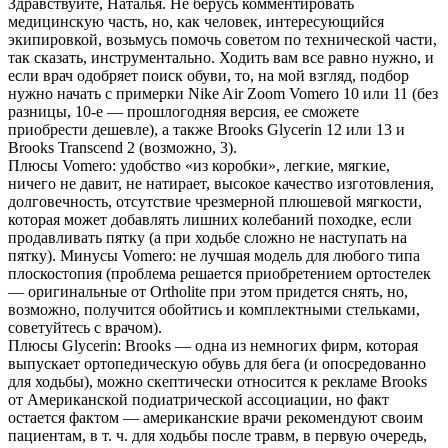
Здравствуйте, Наталья. Не берусь комментировать
медицинскую часть, но, как человек, интересующийся
экипировкой, возьмусь помочь советом по технической части,
так сказать, инструментально. Ходить вам все равно нужно, и
если врач одобряет поиск обуви, то, на мой взгляд, подбор
нужно начать с примерки Nike Air Zoom Vomero 10 или 11 (без
разницы, 10-е — прошлогодняя версия, ее сможете
приобрести дешевле), а также Brooks Glycerin 12 или 13 и
Brooks Transcend 2 (возможно, 3).
Плюсы Vomero: удобство «из коробки», легкие, мягкие,
ничего не давит, не натирает, высокое качество изготовления,
долговечность, отсутствие чрезмерной плюшевой мягкости,
которая может добавлять лишних колебаний походке, если
продавливать пятку (а при ходьбе сложно не наступать на
пятку). Минусы Vomero: не лучшая модель для любого типа
плоскостопия (проблема решается приобретением ортостелек
— оригинальные от Ortholite при этом придется снять, но,
возможно, получится обойтись и комплектными стельками,
советуйтесь с врачом).
Плюсы Glycerin: Brooks — одна из немногих фирм, которая
выпускает ортопедическую обувь для бега (и опосредованно
для ходьбы), можно скептически относится к рекламе Brooks
от Американской подиатрической ассоциации, но факт
остается фактом — американские врачи рекомендуют своим
пациентам, в т. ч. для ходьбы после травм, в первую очередь,