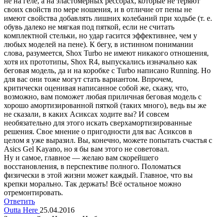
не на геле, а на эластомерных рессорах, которые не теряют
своих свойств по мере ношения, и в отличие от пены не
имеют свойства добавлять лишних колебаний при ходьбе (т. е.
обувь далеко не мягкая под пяткой, если не считать
комплектной стельки, но удар гасится эффективнее, чем у
любых моделей на пене). К бегу, в истинном понимании
слова, разумеется, Shox Turbo не имеют никакого отношения,
хотя их прототипы, Shox R4, выпускались изначально как
беговая модель, да и на коробке с Turbo написано Running. Но
для вас они тоже могут стать вариантом. Впрочем,
критически оценивая написанное собой же, скажу, что,
возможно, вам поможет любая приличная беговая модель с
хорошо амортизированной пяткой (таких много), ведь вы же
не сказали, в каких Асиксах ходите вы? И совсем
необязательно для этого искать сверхамортизированные
решения. Свое мнение о пригодности для вас Асиксов в
целом я уже выразил. Вы, конечно, можете попытать счастья с
Asics Gel Kayano, но я бы вам этого не советовал.
Ну и самое, главное — желаю вам скорейшего
восстановления, в перспективе полного. Поломаться
физически в этой жизни может каждый. Главное, что вы
крепки морально. Так держать! Всё остальное можно
отремонтировать.
Ответить
Outta Here
25.04.2016