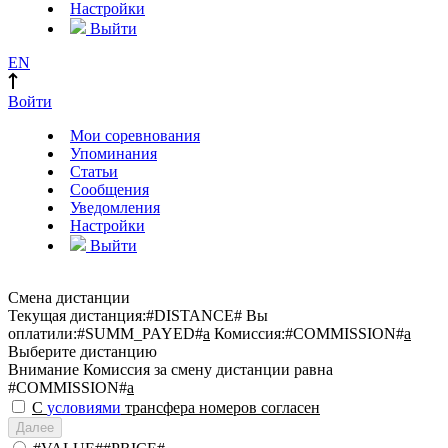
Настройки
Выйти
EN
Войти
Мои соревнования
Упоминания
Статьи
Сообщения
Уведомления
Настройки
Выйти
Смена дистанции
Текущая дистанция:
#DISTANCE#
Вы
оплатили:
#SUMM_PAYED#
a
Комиссия:
#COMMISSION#
a
Выберите дистанцию
Внимание
Комиссия за смену дистанции равна
#COMMISSION#
a
С
условиями
трансфера номеров согласен
Далее