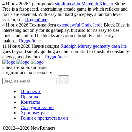
4 Июня 2026
Тренировки
stunforecabin Meredith Klocko
Slope
Free is a fast-paced, entertaining arcade game in which reflexes and
focus are essential. With easy but hard gameplay, a random level
system, st...
Подробнее
4 Июня 2026
Техника бега
extendawful Craig Jerde
Block Blast is
interesting not only for its gameplay, but also for its easy-to-use
looks and audio. The blocks are colored brightly and clearly,
makin...
Подробнее
11 Июня 2026
Начинающим
Rudolph Murray
geometry dash lite
goes beyond simply guiding a cube fr om start to finish; it constantly
alters gameplay thro...
Подробнее
Следите за новостями
Подпишись на рассылку
О проекте
Правила
Контакты
Сотрудничество
Хронометраж
Гонки с препятствиями
©2012—2026 NewRunners