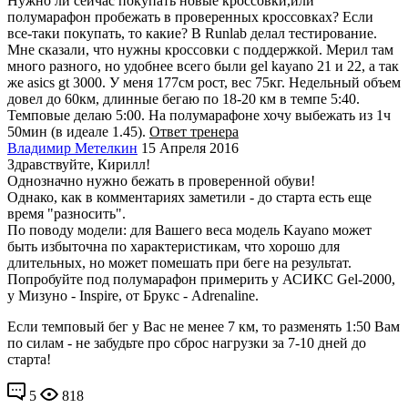
Нужно ли сейчас покупать новые кроссовки,или
полумарафон пробежать в проверенных кроссовках? Если
все-таки покупать, то какие? В Runlab делал тестирование.
Мне сказали, что нужны кроссовки с поддержкой. Мерил там
много разного, но удобнее всего были gel kayano 21 и 22, а так
же asics gt 3000. У меня 177см рост, вес 75кг. Недельный объем
довел до 60км, длинные бегаю по 18-20 км в темпе 5:40.
Темповые делаю 5:00. На полумарафоне хочу выбежать из 1ч
50мин (в идеале 1.45).
Ответ тренера
Владимир Метелкин
15 Апреля 2016
Здравствуйте, Кирилл!
Однозначно нужно бежать в проверенной обуви!
Однако, как в комментариях заметили - до старта есть еще
время "разносить".
По поводу модели: для Вашего веса модель Kayano может
быть избыточна по характеристикам, что хорошо для
длительных, но может помешать при беге на результат.
Попробуйте под полумарафон примерить у АСИКС Gel-2000,
у Мизуно - Inspire, от Брукс - Adrenaline.
Если темповый бег у Вас не менее 7 км, то разменять 1:50 Вам
по силам - не забудьте про сброс нагрузки за 7-10 дней до
старта!
5
818