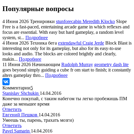
Популярные вопросы
4 Июня 2026
Тренировки
stunforecabin Meredith Klocko
Slope
Free is a fast-paced, entertaining arcade game in which reflexes and
focus are essential. With easy but hard gameplay, a random level
system, st...
Подробнее
4 Июня 2026
Техника бега
extendawful Craig Jerde
Block Blast is
interesting not only for its gameplay, but also for its easy-to-use
looks and audio. The blocks are colored brightly and clearly,
makin...
Подробнее
11 Июня 2026
Начинающим
Rudolph Murray
geometry dash lite
goes beyond simply guiding a cube fr om start to finish; it constantly
alters gameplay thro...
Подробнее
Комментарии
5
Stanislav Shchukin
14.04.2016
Конечно покупай, с таким набегом ты легко пробежишь ПМ
даже за меньшее время
Ответить
Евгений Пешков
14.04.2016
Умеешь ты, парень, трахать мозги)
Ответить
Pavel Samarin
14.04.2016