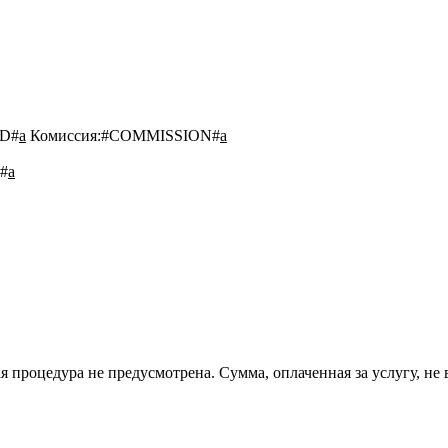
D#
a
Комиссия:
#COMMISSION#
a
#
a
 процедура не предусмотрена. Сумма, оплаченная за услугу, не 