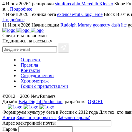
4 Июня 2026
Тренировки
stunforecabin Meredith Klocko
Slope Fre
st...
Подробнее
4 Июня 2026
Техника бега
extendawful Craig Jerde
Block Blast is 
Подробнее
11 Июня 2026
Начинающим
Rudolph Murray
geometry dash lite
go
Следите за новостями
Подпишись на рассылку
О проекте
Правила
Контакты
Сотрудничество
Хронометраж
Гонки с препятствиями
©2012—2026 NewRunners
Дизайн
Beta Digital Production
, разработка
QSOFT
Формируем культуру бега в России с 2012 года
Для тех, кто да
Войти
Зарегистрироваться
Забыли пароль?
Адрес электронной почты
Пароль