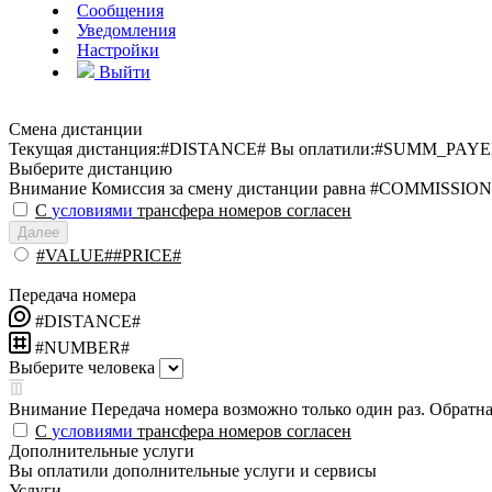
Сообщения
Уведомления
Настройки
Выйти
Смена дистанции
Текущая дистанция:
#DISTANCE#
Вы оплатили:
#SUMM_PAYE
Выберите дистанцию
Внимание
Комиссия за смену дистанции равна #COMMISSION
С
условиями
трансфера номеров согласен
Далее
#VALUE##PRICE#
Передача номера
#DISTANCE#
#NUMBER#
Выберите человека
Внимание
Передача номера возможно только один раз. Обратная
С
условиями
трансфера номеров согласен
Дополнительные услуги
Вы оплатили дополнительные услуги и сервисы
Услуги