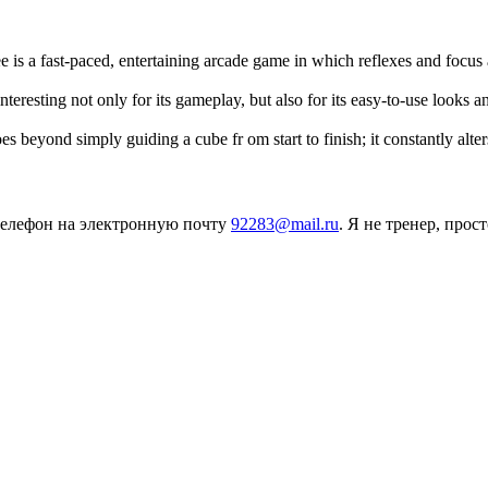
e is a fast-paced, entertaining arcade game in which reflexes and focus
interesting not only for its gameplay, but also for its easy-to-use looks 
es beyond simply guiding a cube fr om start to finish; it constantly alte
телефон на электронную почту
92283@mail.ru
. Я не тренер, прос