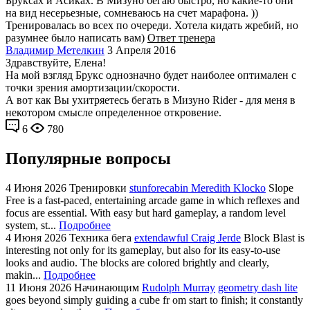
Бруксах и Асиках. В Мизуно бегаю быстро, но какие-то они
на вид несерьезные, сомневаюсь на счет марафона. ))
Тренировалась во всех по очереди. Хотела кидать жребий, но
разумнее было написать вам)
Ответ тренера
Владимир Метелкин
3 Апреля 2016
Здравствуйте, Елена!
На мой взгляд Брукс однозначно будет наиболее оптимален с
точки зрения амортизации/скорости.
А вот как Вы ухитряетесь бегать в Мизуно Rider - для меня в
некотором смысле определенное откровение.
6
780
Популярные вопросы
4 Июня 2026
Тренировки
stunforecabin Meredith Klocko
Slope
Free is a fast-paced, entertaining arcade game in which reflexes and
focus are essential. With easy but hard gameplay, a random level
system, st...
Подробнее
4 Июня 2026
Техника бега
extendawful Craig Jerde
Block Blast is
interesting not only for its gameplay, but also for its easy-to-use
looks and audio. The blocks are colored brightly and clearly,
makin...
Подробнее
11 Июня 2026
Начинающим
Rudolph Murray
geometry dash lite
goes beyond simply guiding a cube fr om start to finish; it constantly