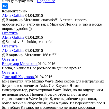
alters gameplay thro...
Подробнее
Комментарии
6
Alena Galkina
04.04.2016
@Владимир Метелкин спасибо!!! А теперь просто
любопытство: а что не так с Мизуно? Легкие, и там в носке
широко, удобно ))
Ответить
Alena Galkina
01.04.2016
@Stanislav Shchukin, спасибо!
Ответить
Alena Galkina
01.04.2016
@Владимир Метелкин 168 и 52!!
Ответить
Владимир Метелкин
01.04.2016
Елена, а какие у Вас рост-вес на данное время?
Ответить
Дмитрий Коротков
01.04.2016
Мне кажется, что Mizuno Wave Rider скорее для нейтральных
бегунов, в отличие от Asics Gel Kayano. Я тоже
гиперпронатор, рассматривал Wave Rider, но по ощущениям
не понравилось. Прошлый сезон отбегал почти все
соревнования в Wave Inspire 9, очень рабочие кроссовки,
более легкие и скоростные, чем Kayano. Из перечисленного я
бы выбрал Kayano, но я совершенно не знаю кроссовки