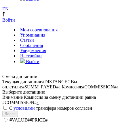
EN
Войти
Мои соревнования
Упоминания
Статьи
Сообщения
Уведомления
Настройки
Выйти
Смена дистанции
Текущая дистанция:
#DISTANCE#
Вы
оплатили:
#SUMM_PAYED#
a
Комиссия:
#COMMISSION#
a
Выберите дистанцию
Внимание
Комиссия за смену дистанции равна
#COMMISSION#
a
С
условиями
трансфера номеров согласен
Далее
#VALUE##PRICE#