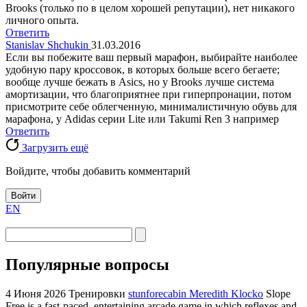
Brooks (только по в целом хорошей репутации), нет никакого
личного опыта.
Ответить
Stanislav Shchukin
31.03.2016
Если вы побежите ваш первый марафон, выбирайте наиболее
удобную пару кроссовок, в которых больше всего бегаете;
вообще лучше бежать в Asics, но у Brooks лучше система
амортизации, что благоприятнее при гиперпронации, потом
присмотрите себе облегченную, минималистичную обувь для
марафона, у Adidas серии Lite или Takumi Ren 3 например
Ответить
Загрузить ещё
Войдите, чтобы добавить комментарий
Войти
EN
Популярные вопросы
4 Июня 2026
Тренировки
stunforecabin Meredith Klocko
Slope
Free is a fast-paced, entertaining arcade game in which reflexes and