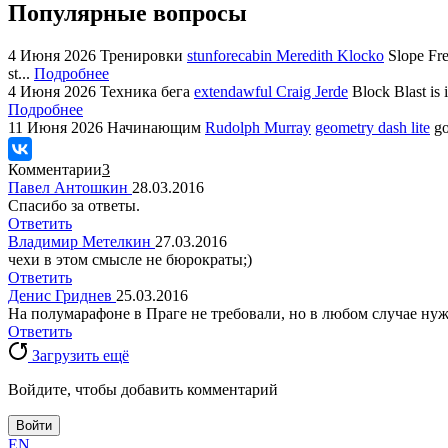
Популярные вопросы
4 Июня 2026
Тренировки
stunforecabin Meredith Klocko
Slope Fre
st...
Подробнее
4 Июня 2026
Техника бега
extendawful Craig Jerde
Block Blast is 
Подробнее
11 Июня 2026
Начинающим
Rudolph Murray
geometry dash lite
go
Комментарии
3
Павел Антошкин
28.03.2016
Спасибо за ответы.
Ответить
Владимир Метелкин
27.03.2016
чехи в этом смысле не бюрократы;)
Ответить
Денис Гриднев
25.03.2016
На полумарафоне в Праге не требовали, но в любом случае нуж
Ответить
Загрузить ещё
Войдите, чтобы добавить комментарий
Войти
EN