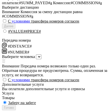
оплатили:
#SUMM_PAYED#
a
Комиссия:
#COMMISSION#
a
Выберите дистанцию
Внимание
Комиссия за смену дистанции равна
#COMMISSION#
a
С
условиями
трансфера номеров согласен
Далее
#VALUE##PRICE#
Передача номера
#DISTANCE#
#NUMBER#
Выберите человека
Внимание
Передача номера возможно только один раз.
Обратная процедура не предусмотрена. Сумма, оплаченная за
услугу, не возвращается.
С
условиями
трансфера номеров согласен
Дополнительные услуги
Вы оплатили дополнительные услуги и сервисы
Услуги
Товары
Заберу на забеге
Готово