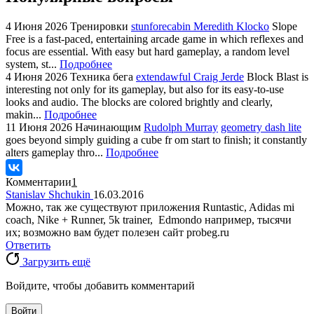
4 Июня 2026
Тренировки
stunforecabin Meredith Klocko
Slope
Free is a fast-paced, entertaining arcade game in which reflexes and
focus are essential. With easy but hard gameplay, a random level
system, st...
Подробнее
4 Июня 2026
Техника бега
extendawful Craig Jerde
Block Blast is
interesting not only for its gameplay, but also for its easy-to-use
looks and audio. The blocks are colored brightly and clearly,
makin...
Подробнее
11 Июня 2026
Начинающим
Rudolph Murray
geometry dash lite
goes beyond simply guiding a cube fr om start to finish; it constantly
alters gameplay thro...
Подробнее
Комментарии
1
Stanislav Shchukin
16.03.2016
Можно, так же существуют приложения Runtastic, Adidas mi
coach, Nike + Runner, 5k trainer, Edmondo например, тысячи
их; возможно вам будет полезен сайт probeg.ru
Ответить
Загрузить ещё
Войдите, чтобы добавить комментарий
Войти