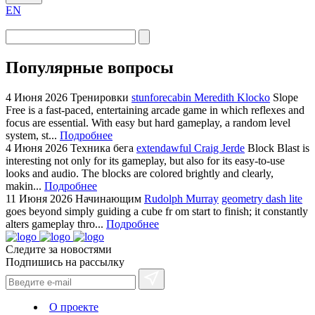
EN
Популярные вопросы
4 Июня 2026
Тренировки
stunforecabin Meredith Klocko
Slope
Free is a fast-paced, entertaining arcade game in which reflexes and
focus are essential. With easy but hard gameplay, a random level
system, st...
Подробнее
4 Июня 2026
Техника бега
extendawful Craig Jerde
Block Blast is
interesting not only for its gameplay, but also for its easy-to-use
looks and audio. The blocks are colored brightly and clearly,
makin...
Подробнее
11 Июня 2026
Начинающим
Rudolph Murray
geometry dash lite
goes beyond simply guiding a cube fr om start to finish; it constantly
alters gameplay thro...
Подробнее
Следите за новостями
Подпишись на рассылку
О проекте