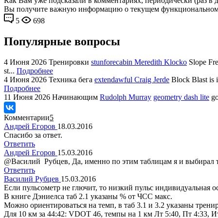
Как Вам уже подсказали в комментариях, периодически (раз в
Вы получите важную информацию о текущем функциональном 
5
698
Популярные вопросы
4 Июня 2026
Тренировки
stunforecabin Meredith Klocko
Slope Fre
st...
Подробнее
4 Июня 2026
Техника бега
extendawful Craig Jerde
Block Blast is 
Подробнее
11 Июня 2026
Начинающим
Rudolph Murray
geometry dash lite
go
Комментарии
5
Андрей Егоров
18.03.2016
Спасибо за ответ.
Ответить
Андрей Егоров
15.03.2016
@Василий Рубцев, Да, именно по этим таблицам я и выбирал 
Ответить
Василий Рубцев
15.03.2016
Если пульсометр не глючит, то низкий пульс индивидуальная о
В книге Дэниелса таб 2.1 указаны % от ЧСС макс.
Можно ориентироваться на темп, в таб 3.1 и 3.2 указаны трен
Для 10 км за 44:42: VDOT 46, темпы на 1 км Лт 5:40, Пт 4:33, И