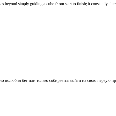
es beyond simply guiding a cube fr om start to finish; it constantly alte
вно полюбил бег или только собирается выйти на свою первую п