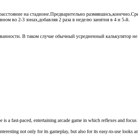
расстояние на стадионе.Предварительно размявшись,конечно.Ср
ом во 2-3 зонах,добавляя 2 раза в неделю занятия в 4 и 5-й.
рованности. В таком случае обычный усредненный калькулятор н
e is a fast-paced, entertaining arcade game in which reflexes and focus
interesting not only for its gameplay, but also for its easy-to-use looks 