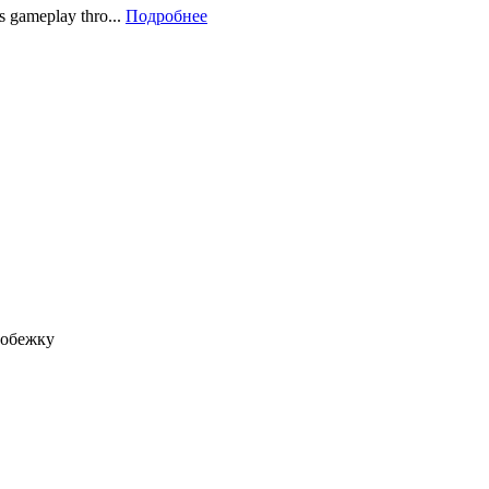
rs gameplay thro...
Подробнее
робежку