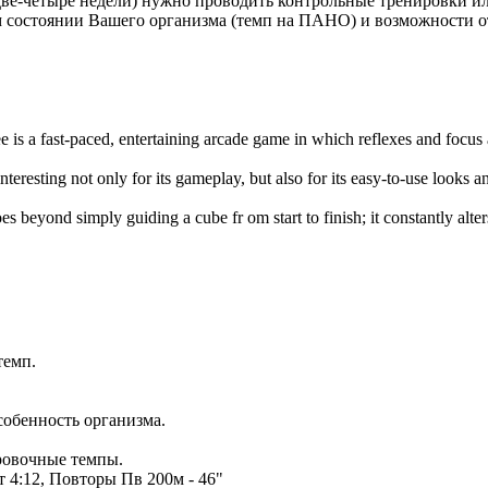
 две-четыре недели) нужно проводить контрольные тренировки и
состоянии Вашего организма (темп на ПАНО) и возможности о
e is a fast-paced, entertaining arcade game in which reflexes and focus
interesting not only for its gameplay, but also for its easy-to-use looks 
es beyond simply guiding a cube fr om start to finish; it constantly alte
темп.
собенность организма.
ировочные темпы.
т 4:12, Повторы Пв 200м - 46"