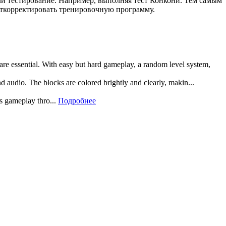
ли тестирование. Например, выполняя тест Конкони. Тем самым
ткорректировать тренировочную программу.
 are essential. With easy but hard gameplay, a random level system,
and audio. The blocks are colored brightly and clearly, makin...
rs gameplay thro...
Подробнее