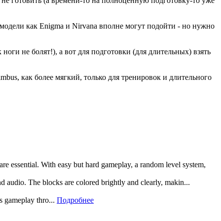
 не готовить (а времени-то на полноценную подготовку-то уже
 модели как Enigma и Nirvana вполне могут подойти - но нужно
ноги не болят!), а вот для подготовки (для длительных) взять
mbus, как более мягкий, только для тренировок и длительного
 are essential. With easy but hard gameplay, a random level system,
and audio. The blocks are colored brightly and clearly, makin...
rs gameplay thro...
Подробнее