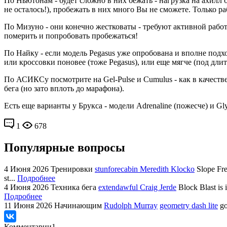
По Ньютонам - будет сложно в них бежать - нагрузка на ахилл
не осталось!), пробежать в них много Вы не сможете. Только р
По Мизуно - они конечно жестковаты - требуют активной работ
померить и попробовать пробежаться!
По Найку - если модель Pegasus уже опробована и вполне подход
или кроссoвки поновее (тоже Pegasus), или еще мягче (под длит
Пo АСИКСу посмотрите на Gel-Pulse и Cumulus - как в качестве
бега (но зато вплоть до марафона).
Есть еще варианты у Брукса - модели Adrenaline (пожесче) и Gly
1
678
Популярные вопросы
4 Июня 2026
Тренировки
stunforecabin Meredith Klocko
Slope Fre
st...
Подробнее
4 Июня 2026
Техника бега
extendawful Craig Jerde
Block Blast is 
Подробнее
11 Июня 2026
Начинающим
Rudolph Murray
geometry dash lite
go
Комментарии
1