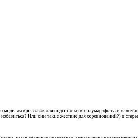
 моделям кроссовок для подготовки к полумарафону: в наличии и
 избавиться? Или они такие жесткие для соревнований?) и старые