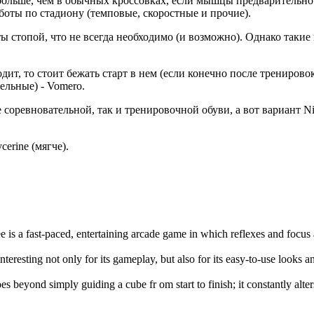
 больше, чем в обычных кроссовках, если мышцы предварительно
аботы по стадиону (темповые, скоростные и прочие).
ы стопой, что не всегда необходимо (и возможно). Однако такие
ит, то стоит бежать старт в нем (если конечно после тренировок 
ельные) - Vomero.
 соревновательной, так и тренировочной обуви, а вот вариант Ni
cerine (мягче).
e is a fast-paced, entertaining arcade game in which reflexes and focus
interesting not only for its gameplay, but also for its easy-to-use looks 
es beyond simply guiding a cube fr om start to finish; it constantly alte