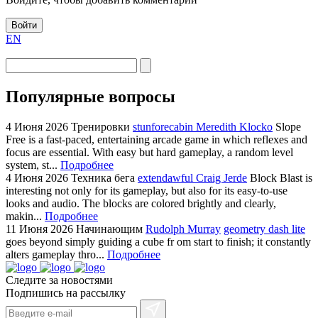
Войти
EN
Популярные вопросы
4 Июня 2026
Тренировки
stunforecabin Meredith Klocko
Slope
Free is a fast-paced, entertaining arcade game in which reflexes and
focus are essential. With easy but hard gameplay, a random level
system, st...
Подробнее
4 Июня 2026
Техника бега
extendawful Craig Jerde
Block Blast is
interesting not only for its gameplay, but also for its easy-to-use
looks and audio. The blocks are colored brightly and clearly,
makin...
Подробнее
11 Июня 2026
Начинающим
Rudolph Murray
geometry dash lite
goes beyond simply guiding a cube fr om start to finish; it constantly
alters gameplay thro...
Подробнее
Следите за новостями
Подпишись на рассылку