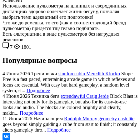
Алексей!
Использование пульсометра на длинных и сверхдлинных
дистанциях здорово облегчает жизнь бегуну, позволяя
выбрать темп адекватный его подготовке!
Что же до ремешка, то его (как и соответствующий бренд
пульсометра) придется тщательно подбирать.
Есть альтернатива в виде пульсометров без нагрудных
ремешков.
7
1801
Популярные вопросы
4 Июня 2026
Тренировки
stunforecabin Meredith Klocko
Slope
Free is a fast-paced, entertaining arcade game in which reflexes and
focus are essential. With easy but hard gameplay, a random level
system, st...
Подробнее
4 Июня 2026
Техника бега
extendawful Craig Jerde
Block Blast is
interesting not only for its gameplay, but also for its easy-to-use
looks and audio. The blocks are colored brightly and clearly,
makin...
Подробнее
11 Июня 2026
Начинающим
Rudolph Murray
geometry dash lite
goes beyond simply guiding a cube fr om start to finish; it constantly
alters gameplay thro...
Подробнее