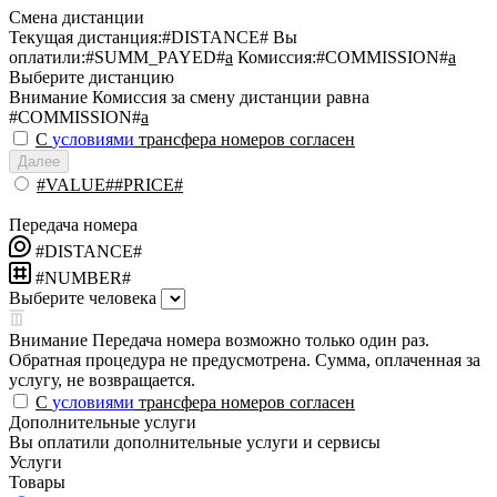
Смена дистанции
Текущая дистанция:
#DISTANCE#
Вы
оплатили:
#SUMM_PAYED#
a
Комиссия:
#COMMISSION#
a
Выберите дистанцию
Внимание
Комиссия за смену дистанции равна
#COMMISSION#
a
С
условиями
трансфера номеров согласен
Далее
#VALUE##PRICE#
Передача номера
#DISTANCE#
#NUMBER#
Выберите человека
Внимание
Передача номера возможно только один раз.
Обратная процедура не предусмотрена. Сумма, оплаченная за
услугу, не возвращается.
С
условиями
трансфера номеров согласен
Дополнительные услуги
Вы оплатили дополнительные услуги и сервисы
Услуги
Товары