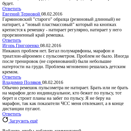
будет.
Ответить
Евгений Терновой
08.02.2016
Гарминовский "старого" образца (резиновый длинный) не
натирает, а "новый пластмассовый" который на кнопках
крепистся к ремешку - натирает регулярно, натирает у него
прорезиненный край ремешка.
Ответить
Игорь Григоренко
08.02.2016
Никаких проблем нет. Бегал полумарвфоны, марафон и
триатлон-айронмен с пульсометром. Проблем не было. Иногда
после тренировок (не соревнований) были небольшие
натертости на груди. Проблема мгновенно решалась детским
кремом.
Ответить
Владимир Поляков
08.02.2016
Обычно ремешок пульсометра не натирает. Брать или не брать
на марафон дело индивидуальное, кто бежит по пульсу, тот
берет и строит планы на забег по пульсу. Я не беру на
марафон, так как показатели ЧСС меня отвлекают, а в конце
дистанции пугают.
Ответить
Загрузить ещё
Войдите, чтобы добавить комментарий