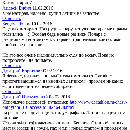
Комментарии
7
Андрей Бибич
11.02.2016
Мне натирал, надоело, купил датчик на запястье.
Ответить
Sergey Hlopov
10.02.2016
Еще как натирает. На груди за пару лет уже застарелые шрамы
появились... :) Особая беда новые резинки Полара с
резиновыми контактами. Старые с тряпочными контактами
вообще не натирали.
Но это все очень индивидуально судя по всему. Пока не
попробуете - не поймете.
Ответить
Дмитрий Коротков
09.02.2016
Я бегаю с, видимо, "новым" пульсометром от Garmin с
пристегивающимся на кнопках датчиком - проблем никаких,
если только пот на ремне собирается.
Ответить
Дмитрий Письменный
08.02.2016
Использую недорогой пульсомер
http://www.decathlon.ru/chasy-
onrhythm-310-access-id_8246478.html
на резинке на дистанциях полумарафона. Датчик на груди не
натирает.
Используй профилактически мазь "Бепантен" в проблемных
местах (соски на груди, пах и т.п.) перед стартом и проблем не