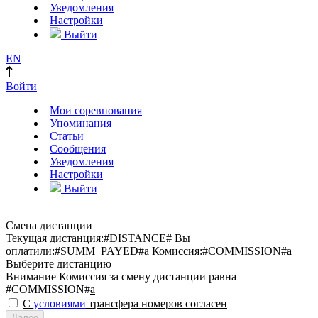
Уведомления
Настройки
Выйти
EN
Войти
Мои соревнования
Упоминания
Статьи
Сообщения
Уведомления
Настройки
Выйти
Смена дистанции
Текущая дистанция:
#DISTANCE#
Вы
оплатили:
#SUMM_PAYED#
a
Комиссия:
#COMMISSION#
a
Выберите дистанцию
Внимание
Комиссия за смену дистанции равна
#COMMISSION#
a
С
условиями
трансфера номеров согласен
Далее