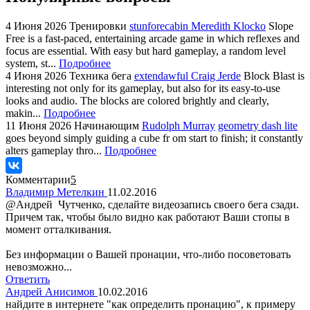
4 Июня 2026
Тренировки
stunforecabin Meredith Klocko
Slope
Free is a fast-paced, entertaining arcade game in which reflexes and
focus are essential. With easy but hard gameplay, a random level
system, st...
Подробнее
4 Июня 2026
Техника бега
extendawful Craig Jerde
Block Blast is
interesting not only for its gameplay, but also for its easy-to-use
looks and audio. The blocks are colored brightly and clearly,
makin...
Подробнее
11 Июня 2026
Начинающим
Rudolph Murray
geometry dash lite
goes beyond simply guiding a cube fr om start to finish; it constantly
alters gameplay thro...
Подробнее
Комментарии
5
Владимир Метелкин
11.02.2016
@Андрей Чутченко, сделайте видеозапись своего бега сзади.
Причем так, чтобы было видно как работают Ваши стопы в
момент отталкивания.
Без информации о Вашей пронации, что-либо посоветовать
невозможно...
Ответить
Андрей Анисимов
10.02.2016
найдите в интернете "как определить пронацию", к примеру