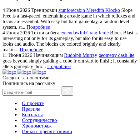
4 Июня 2026
Тренировки
stunforecabin Meredith Klocko
Slope
Free is a fast-paced, entertaining arcade game in which reflexes and
focus are essential. With easy but hard gameplay, a random level
system, st...
Подробнее
4 Июня 2026
Техника бега
extendawful Craig Jerde
Block Blast is
interesting not only for its gameplay, but also for its easy-to-use
looks and audio. The blocks are colored brightly and clearly,
makin...
Подробнее
11 Июня 2026
Начинающим
Rudolph Murray
geometry dash lite
goes beyond simply guiding a cube fr om start to finish; it constantly
alters gameplay thro...
Подробнее
Следите за новостями
Подпишись на рассылку
О проекте
Правила
Контакты
Сотрудничество
Хронометраж
Гонки с препятствиями